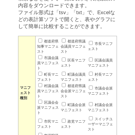
内容をダウンロードできます。
ファイル形式は「tsv」「txt」で、Excelな
どの表計算ソフトで開くと、表やグラフに
して簡単に比較することができます。
都道府県
都道府県議
市長マニフ
知事マニフェ
会議員マニフェ
ェスト
スト
スト
市議会議
区長マニフ
区議会議員
員マニフェス
ェスト
マニフェスト
ト
町長マニ
町議会議員
村長マニフ
フェスト
マニフェスト
ェスト
村議会議
都道府県議
マニフ
市議会会派
員マニフェス
会会派マニフェ
ェスト
マニフェスト
ト
スト
種別
区議会会
町議会会派
村議会会派
派マニフェス
マニフェスト
マニフェスト
ト
スイッチユ
市民マニ
政党マニフ
ーザーマニフェ
フェスト
ェスト
スト