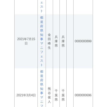
ェ
ス
ト
都
道
府
県
知
金
兵
兵
2021年7月15
事
田
庫
庫
0000000899
日
マ
峰
県
県
ニ
生
フ
ェ
ス
ト
都
道
府
県
知
熊
千
千
事
谷
2021年3月4日
葉
葉
0000000696
マ
俊
県
県
ニ
人
フ