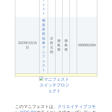
ェ
ス
ト
都
道
府
県
知
古
徳
徳
2023年3月15
事
田
島
島
0000001004
日
マ
元
県
県
ニ
則
フ
ェ
ス
ト
このマニフェストは、
クリエイティブコモ