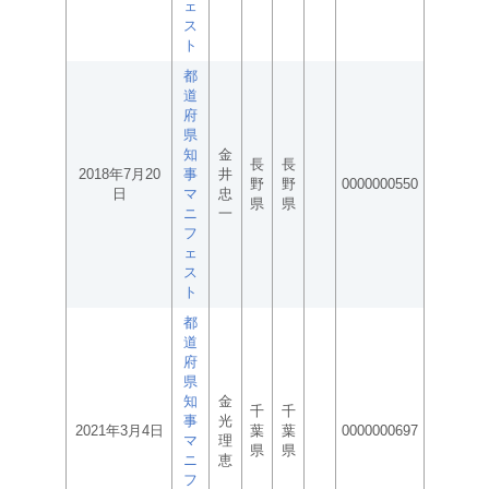
ェ
ス
ト
都
道
府
県
知
金
長
長
2018年7月20
事
井
野
野
0000000550
日
マ
忠
県
県
ニ
一
フ
ェ
ス
ト
都
道
府
県
知
金
千
千
事
光
2021年3月4日
葉
葉
0000000697
マ
理
県
県
ニ
恵
フ