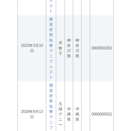
ェ
ス
ト
都
道
府
県
知
神
神
岸
2023年3月10
事
奈
奈
牧
0000001002
日
マ
川
川
子
ニ
県
県
フ
ェ
ス
ト
都
道
府
県
玉
知
城
沖
沖
2018年9月13
事
デ
縄
縄
0000000552
日
マ
ニ
県
県
ニ
ー
フ