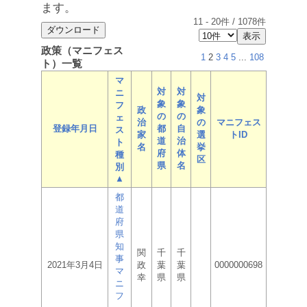
ます。
11
-
20
件 /
1078
件
政策（マニフェス
1
2
3
4
5
...
108
ト）一覧
マ
対
対
ニ
対
象
象
フ
政
象
の
の
ェ
治
の
マニフェス
登録年月日
都
自
ス
家
選
トID
道
治
ト
名
挙
府
体
種
区
県
名
別
▲
都
道
府
県
知
関
千
千
事
2021年3月4日
政
葉
葉
0000000698
マ
幸
県
県
ニ
フ