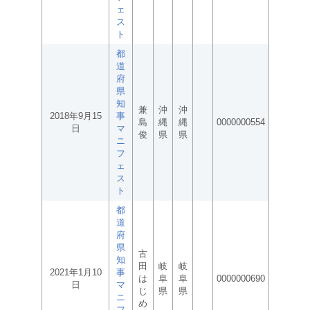
ェ
ス
ト
都
道
府
県
知
兼
沖
沖
2018年9月15
事
島
縄
縄
0000000554
日
マ
俊
県
県
ニ
フ
ェ
ス
ト
都
道
府
県
古
知
田
岐
岐
2021年1月10
事
は
阜
阜
0000000690
日
マ
じ
県
県
ニ
め
フ