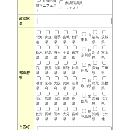
衆議院議
参議院議員
員マニフェス
マニフェスト
ト
政治家
名
山
北海
青森
岩手
宮城
秋田
福島
茨城
形県
道
県
県
県
県
県
県
神
栃木
群馬
埼玉
千葉
東京
新潟
富山
奈川県
県
県
県
県
都
県
県
静
石川
福井
山梨
長野
岐阜
愛知
三重
岡県
都道府
県
県
県
県
県
県
県
県
和
滋賀
京都
大阪
兵庫
奈良
鳥取
島根
歌山県
県
府
府
県
県
県
県
愛
岡山
広島
山口
徳島
香川
高知
福岡
媛県
県
県
県
県
県
県
県
鹿
佐賀
長崎
熊本
大分
宮崎
沖縄
その
児島県
県
県
県
県
県
県
他
市区町