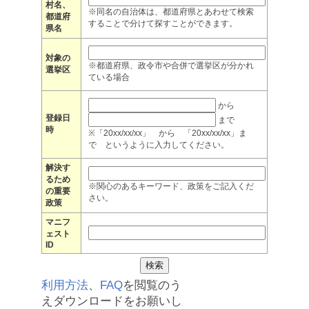
村名、
※同名の自治体は、都道府県とあわせて検索
都道府
することで分けて探すことができます。
県名
対象の
※都道府県、政令市や合併で選挙区が分かれ
選挙区
ている場合
から
登録日
まで
時
※「20xx/xx/xx」 から 「20xx/xx/xx」ま
で というように入力してください。
解決す
るため
※関心のあるキーワード、政策をご記入くだ
の重要
さい。
政策
マニフ
ェスト
ID
利用方法
、
FAQ
を閲覧のう
えダウンロードをお願いし