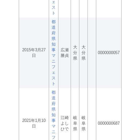
ェ
ス
ト
都
道
府
県
知
大
大
2015年3月27
事
広瀬
分
分
0000000057
日
マ
勝貞
県
県
ニ
フ
ェ
ス
ト
都
道
府
県
知
江崎
岐
岐
2021年1月10
事
よし
阜
阜
0000000687
日
マ
ひで
県
県
ニ
フ