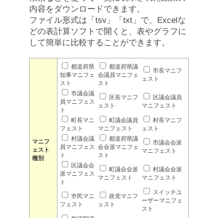
内容をダウンロードできます。
ファイル形式は「tsv」「txt」で、Excelな
どの表計算ソフトで開くと、表やグラフに
して簡単に比較することができます。
都道府県
都道府県議
市長マニフ
知事マニフェ
会議員マニフェ
ェスト
スト
スト
市議会議
区長マニフ
区議会議員
員マニフェス
ェスト
マニフェスト
ト
町長マニ
町議会議員
村長マニフ
フェスト
マニフェスト
ェスト
村議会議
都道府県議
マニフ
市議会会派
員マニフェス
会会派マニフェ
ェスト
マニフェスト
ト
スト
種別
区議会会
町議会会派
村議会会派
派マニフェス
マニフェスト
マニフェスト
ト
スイッチユ
市民マニ
政党マニフ
ーザーマニフェ
フェスト
ェスト
スト