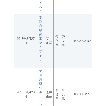
ェ
ス
ト
都
道
府
県
知
奈
奈
2015年3月27
事
荒井
良
良
0000000059
日
マ
正吾
県
県
ニ
フ
ェ
ス
ト
都
道
府
県
知
奈
奈
2015年4月20
事
荒井
良
良
0000000427
日
マ
正吾
県
県
ニ
フ