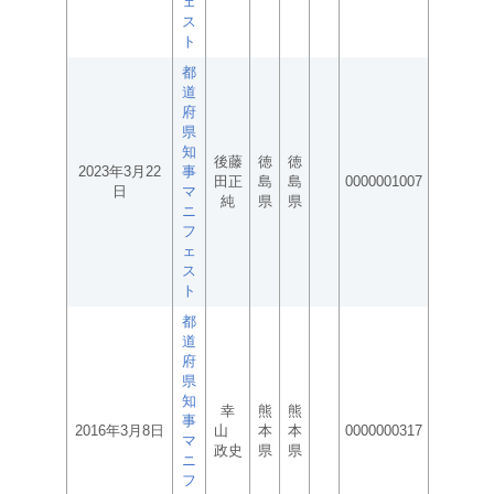
ェ
ス
ト
都
道
府
県
知
後藤
徳
徳
2023年3月22
事
田正
島
島
0000001007
日
マ
純
県
県
ニ
フ
ェ
ス
ト
都
道
府
県
知
幸
熊
熊
事
2016年3月8日
山
本
本
0000000317
マ
政史
県
県
ニ
フ