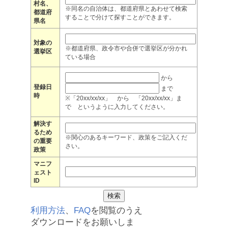
村名、
※同名の自治体は、都道府県とあわせて検索
都道府
することで分けて探すことができます。
県名
対象の
※都道府県、政令市や合併で選挙区が分かれ
選挙区
ている場合
から
登録日
まで
時
※「20xx/xx/xx」 から 「20xx/xx/xx」ま
で というように入力してください。
解決す
るため
※関心のあるキーワード、政策をご記入くだ
の重要
さい。
政策
マニフ
ェスト
ID
利用方法
、
FAQ
を閲覧のうえ
ダウンロードをお願いしま