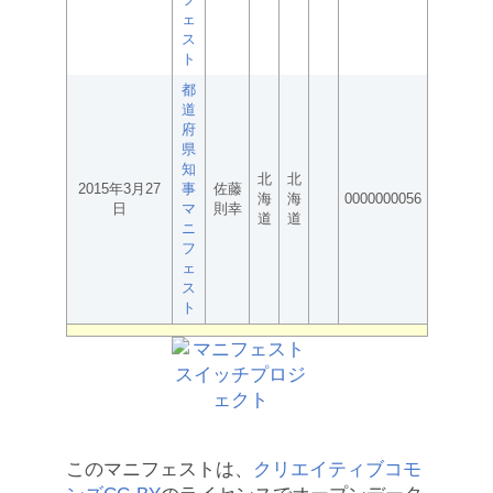
ェ
ス
ト
都
道
府
県
知
北
北
2015年3月27
事
佐藤
海
海
0000000056
日
マ
則幸
道
道
ニ
フ
ェ
ス
ト
このマニフェストは、
クリエイティブコモ