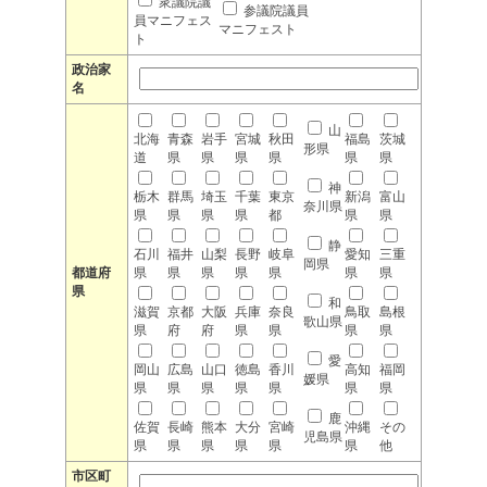
衆議院議
参議院議員
員マニフェス
マニフェスト
ト
政治家
名
山
北海
青森
岩手
宮城
秋田
福島
茨城
形県
道
県
県
県
県
県
県
神
栃木
群馬
埼玉
千葉
東京
新潟
富山
奈川県
県
県
県
県
都
県
県
静
石川
福井
山梨
長野
岐阜
愛知
三重
岡県
都道府
県
県
県
県
県
県
県
県
和
滋賀
京都
大阪
兵庫
奈良
鳥取
島根
歌山県
県
府
府
県
県
県
県
愛
岡山
広島
山口
徳島
香川
高知
福岡
媛県
県
県
県
県
県
県
県
鹿
佐賀
長崎
熊本
大分
宮崎
沖縄
その
児島県
県
県
県
県
県
県
他
市区町