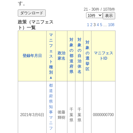
す。
21
-
30
件 /
1078
件
政策（マニフェス
1
2
3
4
5
...
108
ト）一覧
マ
対
対
ニ
対
象
象
フ
象
の
の
ェ
政治
の
マニフェス
登録年月日
都
自
ス
家名
選
トID
道
治
ト
挙
府
体
種
区
県
名
別
▲
都
道
府
県
知
千
千
事
後藤
2021年3月6日
葉
葉
0000000700
マ
輝樹
県
県
ニ
フ