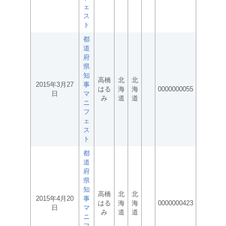
ェ
ス
ト
都
道
府
県
知
高橋
北
北
2015年3月27
事
はる
海
海
0000000055
日
マ
み
道
道
ニ
フ
ェ
ス
ト
都
道
府
県
知
高橋
北
北
2015年4月20
事
はる
海
海
0000000423
日
マ
み
道
道
ニ
フ