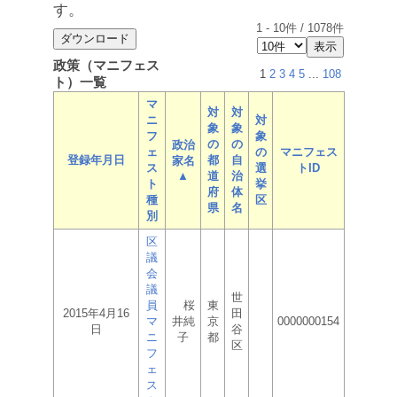
す。
1
-
10
件 /
1078
件
政策（マニフェス
1
2
3
4
5
...
108
ト）一覧
マ
対
対
ニ
対
象
象
フ
象
の
の
政治
ェ
の
マニフェス
登録年月日
都
自
家名
ス
選
トID
▲
道
治
ト
挙
府
体
種
区
県
名
別
区
議
会
議
世
員
桜
東
2015年4月16
田
マ
井純
京
0000000154
日
谷
ニ
子
都
区
フ
ェ
ス