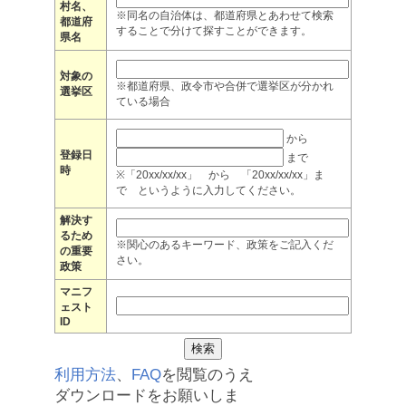
村名、
※同名の自治体は、都道府県とあわせて検索
都道府
することで分けて探すことができます。
県名
対象の
※都道府県、政令市や合併で選挙区が分かれ
選挙区
ている場合
から
登録日
まで
時
※「20xx/xx/xx」 から 「20xx/xx/xx」ま
で というように入力してください。
解決す
るため
※関心のあるキーワード、政策をご記入くだ
の重要
さい。
政策
マニフ
ェスト
ID
利用方法
、
FAQ
を閲覧のうえ
ダウンロードをお願いしま