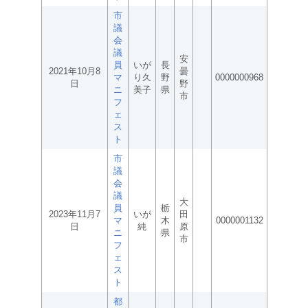
市
議
会
議
安
員
いが
長
2021年10月8
曇
マ
り久
野
0000000968
日
野
ニ
美子
県
市
フ
ェ
ス
ト
市
議
会
議
大
員
栃
2023年11月7
いが
田
マ
木
0000001132
日
純
原
ニ
県
市
フ
ェ
ス
ト
都