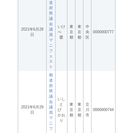
道
府
県
議
会
いけ
東
東
中
2021年6月29
議
べ
京
京
央
0000000777
日
員
愛
都
都
区
マ
ニ
フ
ェ
ス
ト
都
道
府
県
議
いし
会
と
東
東
立
2021年6月29
議
び
京
京
川
0000000744
日
員
かお
都
都
市
マ
り
ニ
フ