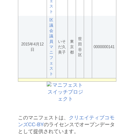
ェ
ス
ト
区
議
会
議
世
員
いそ
東
2015年4月12
田
マ
だ久
京
0000000141
日
谷
ニ
美子
都
区
フ
ェ
ス
ト
このマニフェストは、
クリエイティブコモ
ンズCC-BY
のライセンスでオープンデータ
として提供されています。