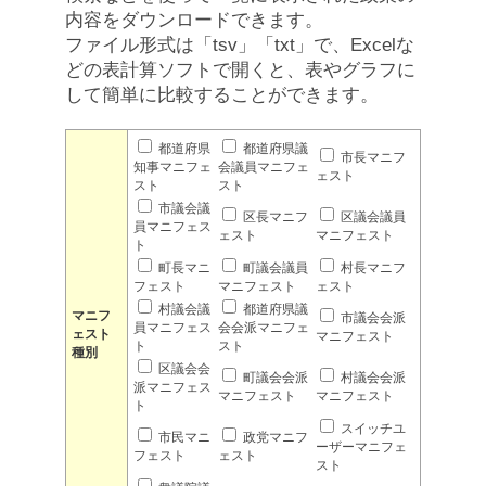
内容をダウンロードできます。
ファイル形式は「tsv」「txt」で、Excelな
どの表計算ソフトで開くと、表やグラフに
して簡単に比較することができます。
都道府県
都道府県議
市長マニフ
知事マニフェ
会議員マニフェ
ェスト
スト
スト
市議会議
区長マニフ
区議会議員
員マニフェス
ェスト
マニフェスト
ト
町長マニ
町議会議員
村長マニフ
フェスト
マニフェスト
ェスト
村議会議
都道府県議
マニフ
市議会会派
員マニフェス
会会派マニフェ
ェスト
マニフェスト
ト
スト
種別
区議会会
町議会会派
村議会会派
派マニフェス
マニフェスト
マニフェスト
ト
スイッチユ
市民マニ
政党マニフ
ーザーマニフェ
フェスト
ェスト
スト