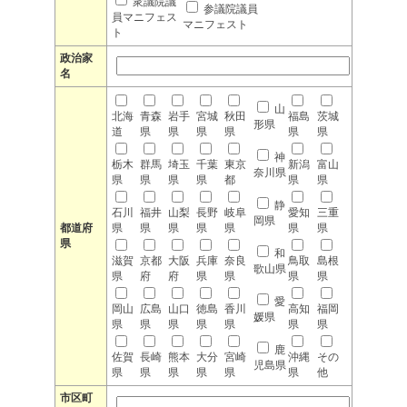
衆議院議
参議院議員
員マニフェス
マニフェスト
ト
政治家
名
山
北海
青森
岩手
宮城
秋田
福島
茨城
形県
道
県
県
県
県
県
県
神
栃木
群馬
埼玉
千葉
東京
新潟
富山
奈川県
県
県
県
県
都
県
県
静
石川
福井
山梨
長野
岐阜
愛知
三重
岡県
都道府
県
県
県
県
県
県
県
県
和
滋賀
京都
大阪
兵庫
奈良
鳥取
島根
歌山県
県
府
府
県
県
県
県
愛
岡山
広島
山口
徳島
香川
高知
福岡
媛県
県
県
県
県
県
県
県
鹿
佐賀
長崎
熊本
大分
宮崎
沖縄
その
児島県
県
県
県
県
県
県
他
市区町