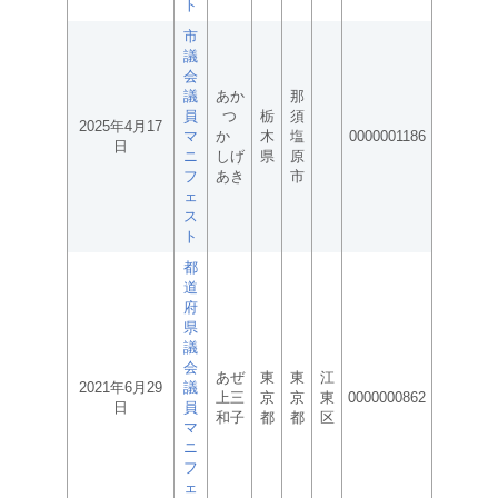
ト
市
議
会
議
あか
那
員
つ
栃
須
2025年4月17
マ
か
木
塩
0000001186
日
ニ
しげ
県
原
フ
あき
市
ェ
ス
ト
都
道
府
県
議
会
あぜ
東
東
江
2021年6月29
議
上三
京
京
東
0000000862
日
員
和子
都
都
区
マ
ニ
フ
ェ