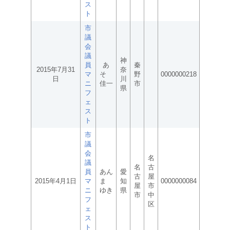
ス
ト
市
議
会
議
神
員
あ
秦
2015年7月31
奈
マ
そ
野
0000000218
日
川
ニ
佳一
市
県
フ
ェ
ス
ト
市
議
会
名
議
名
古
員
あん
愛
古
屋
2015年4月1日
マ
ま
知
0000000084
屋
市
ニ
ゆき
県
市
中
フ
区
ェ
ス
ト