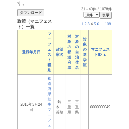
す。
31
-
40
件 /
1078
件
政策（マニフェス
1
2
3
4
5
6
...
108
ト）一覧
マ
対
対
ニ
対
象
象
フ
象
の
の
ェ
政治
の
マニフェス
登録年月日
都
自
ス
家名
選
トID ▲
道
治
ト
挙
府
体
種
区
県
名
別
都
道
府
県
知
鈴
三
三
2015年3月24
事
木
重
重
0000000049
日
マ
英敬
県
県
ニ
フ
ェ