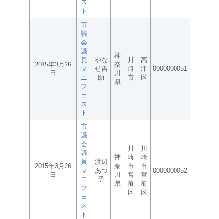
ス
ト
市
議
会
議
神
員
やな
川
高
2015年3月26
奈
マ
せ吉
崎
津
0000000051
日
川
ニ
助
市
区
県
フ
ェ
ス
ト
市
議
会
川
川
議
神
崎
崎
員
渡辺
2015年3月26
奈
市
市
マ
あつ
0000000052
日
川
宮
宮
ニ
子
県
前
前
フ
区
区
ェ
ス
ト