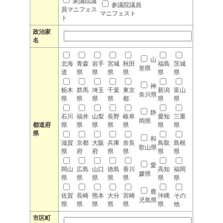
衆議院議
参議院議員
員マニフェス
マニフェスト
ト
政治家
名
山
北海
青森
岩手
宮城
秋田
福島
茨城
形県
道
県
県
県
県
県
県
神
栃木
群馬
埼玉
千葉
東京
新潟
富山
奈川県
県
県
県
県
都
県
県
静
石川
福井
山梨
長野
岐阜
愛知
三重
岡県
都道府
県
県
県
県
県
県
県
県
和
滋賀
京都
大阪
兵庫
奈良
鳥取
島根
歌山県
県
府
府
県
県
県
県
愛
岡山
広島
山口
徳島
香川
高知
福岡
媛県
県
県
県
県
県
県
県
鹿
佐賀
長崎
熊本
大分
宮崎
沖縄
その
児島県
県
県
県
県
県
県
他
市区町