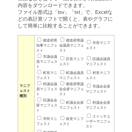
内容をダウンロードできます。
ファイル形式は「tsv」「txt」で、Excelな
どの表計算ソフトで開くと、表やグラフに
して簡単に比較することができます。
都道府県
都道府県議
市長マニフ
知事マニフェ
会議員マニフェ
ェスト
スト
スト
市議会議
区長マニフ
区議会議員
員マニフェス
ェスト
マニフェスト
ト
町長マニ
町議会議員
村長マニフ
フェスト
マニフェスト
ェスト
村議会議
都道府県議
マニフ
市議会会派
員マニフェス
会会派マニフェ
ェスト
マニフェスト
ト
スト
種別
区議会会
町議会会派
村議会会派
派マニフェス
マニフェスト
マニフェスト
ト
スイッチユ
市民マニ
政党マニフ
ーザーマニフェ
フェスト
ェスト
スト