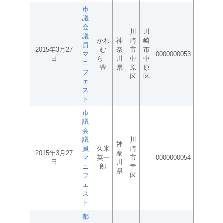
市
議
会
川
川
議
かわ
神
崎
崎
員
2015年3月27
む
奈
市
市
マ
0000000053
日
ら
川
中
中
ニ
豊
県
原
原
フ
区
区
ェ
ス
ト
市
議
会
議
川
神
員
久米
崎
2015年3月27
奈
マ
英一
市
0000000054
日
川
ニ
郎
幸
県
フ
区
ェ
ス
ト
都