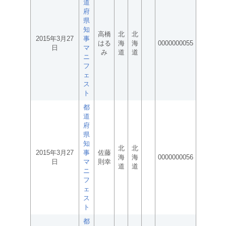
道
府
県
知
高橋
北
北
2015年3月27
事
はる
海
海
0000000055
日
マ
み
道
道
ニ
フ
ェ
ス
ト
都
道
府
県
知
北
北
2015年3月27
事
佐藤
海
海
0000000056
日
マ
則幸
道
道
ニ
フ
ェ
ス
ト
都