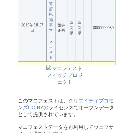
道
府
県
知
奈
奈
2015年3月27
事
荒井
良
良
0000000059
日
マ
正吾
県
県
ニ
フ
ェ
ス
ト
このマニフェストは、
クリエイティブコモ
ンズCC-BY
のライセンスでオープンデータ
として提供されています。
マニフェストデータを再利用してウェブサ