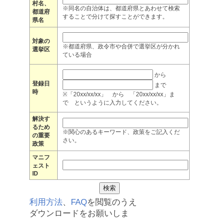
村名、
※同名の自治体は、都道府県とあわせて検索
都道府
することで分けて探すことができます。
県名
対象の
※都道府県、政令市や合併で選挙区が分かれ
選挙区
ている場合
から
登録日
まで
時
※「20xx/xx/xx」 から 「20xx/xx/xx」ま
で というように入力してください。
解決す
るため
※関心のあるキーワード、政策をご記入くだ
の重要
さい。
政策
マニフ
ェスト
ID
利用方法
、
FAQ
を閲覧のうえ
ダウンロードをお願いしま