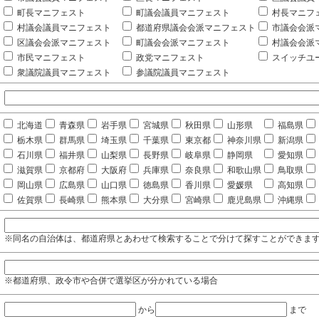
町長マニフェスト
町議会議員マニフェスト
村長マニフ
村議会議員マニフェスト
都道府県議会会派マニフェスト
市議会会派
区議会会派マニフェスト
町議会会派マニフェスト
村議会会派
市民マニフェスト
政党マニフェスト
スイッチユ
衆議院議員マニフェスト
参議院議員マニフェスト
北海道
青森県
岩手県
宮城県
秋田県
山形県
福島県
栃木県
群馬県
埼玉県
千葉県
東京都
神奈川県
新潟県
石川県
福井県
山梨県
長野県
岐阜県
静岡県
愛知県
滋賀県
京都府
大阪府
兵庫県
奈良県
和歌山県
鳥取県
岡山県
広島県
山口県
徳島県
香川県
愛媛県
高知県
佐賀県
長崎県
熊本県
大分県
宮崎県
鹿児島県
沖縄県
※同名の自治体は、都道府県とあわせて検索することで分けて探すことができま
※都道府県、政令市や合併で選挙区が分かれている場合
から
まで