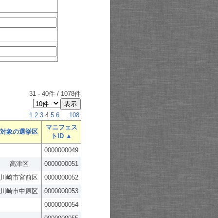
31
-
40
件 /
1078
件
1
2
3
4
5
6
...
108
マニフェス
対象の選挙区
トID ▲
0000000049
高津区
0000000051
川崎市宮前区
0000000052
川崎市中原区
0000000053
0000000054