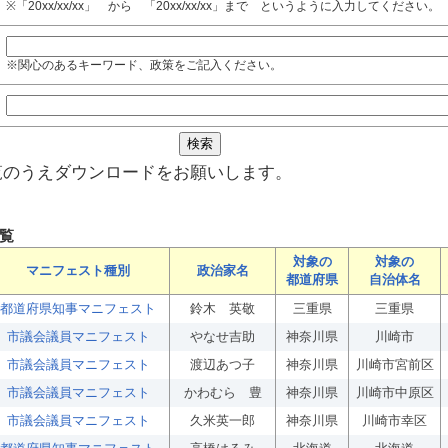
※「20xx/xx/xx」 から 「20xx/xx/xx」まで というように入力してください。
※関心のあるキーワード、政策をご記入ください。
覧のうえダウンロードをお願いします。
覧
対象の
対象の
マニフェスト種別
政治家名
都道府県
自治体名
都道府県知事マニフェスト
鈴木 英敬
三重県
三重県
市議会議員マニフェスト
やなせ吉助
神奈川県
川崎市
市議会議員マニフェスト
渡辺あつ子
神奈川県
川崎市宮前区
市議会議員マニフェスト
かわむら 豊
神奈川県
川崎市中原区
市議会議員マニフェスト
久米英一郎
神奈川県
川崎市幸区