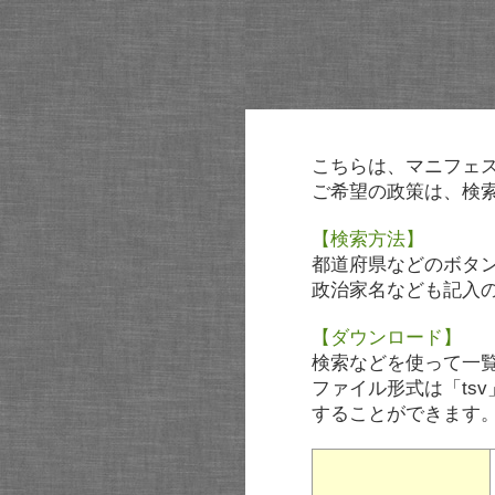
こちらは、マニフェ
ご希望の政策は、検
【検索方法】
都道府県などのボタ
政治家名なども記入
【ダウンロード】
検索などを使って一
ファイル形式は「tsv
することができます