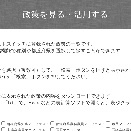
政策を見る・活用する
ストスイッチに登録された政策の一覧です。
索機能で種別や都道府県を選択して探すことができます。
ンを選択（複数可）して、「検索」ボタンを押すと表示され
のうえ「検索」ボタンを押してください。
覧に表示された政策の内容をダウンロードできます。
」「txt」で、Excelなどの表計算ソフトで開くと、表や
。
都道府県知事マニフェスト
都道府県議会議員マニフェスト
市長マニフ
市議会議員マニフェスト
区長マニフェスト
区議会議員