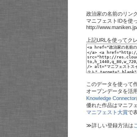
政治家の名前のリンク
マニフェストIDを使
http://www.maniken.j
上記URLを使ってク
このデータを使って
オープンデータを活
Knowledge Connector
優れた作品はマニフ
マニフェスト大賞
で
≫詳しい登録方法は