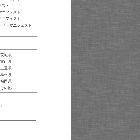
ェスト
マニフェスト
マニフェスト
ーザーマニフェスト
茨城県
富山県
三重県
島根県
福岡県
その他
す。