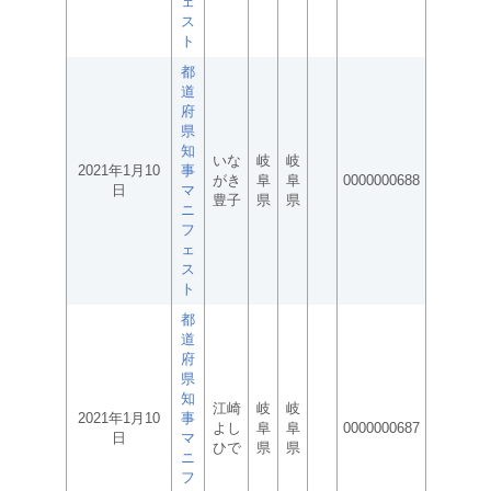
ェ
ス
ト
都
道
府
県
知
いな
岐
岐
2021年1月10
事
がき
阜
阜
0000000688
日
マ
豊子
県
県
ニ
フ
ェ
ス
ト
都
道
府
県
知
江崎
岐
岐
2021年1月10
事
よし
阜
阜
0000000687
日
マ
ひで
県
県
ニ
フ