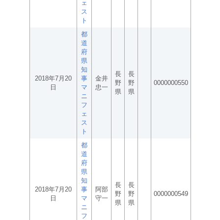
ェ
ス
ト
都
道
府
県
知
長
長
2018年7月20
事
金井
野
野
0000000550
日
マ
忠一
県
県
ニ
フ
ェ
ス
ト
都
道
府
県
知
長
長
2018年7月20
事
阿部
野
野
0000000549
日
マ
守一
県
県
ニ
フ