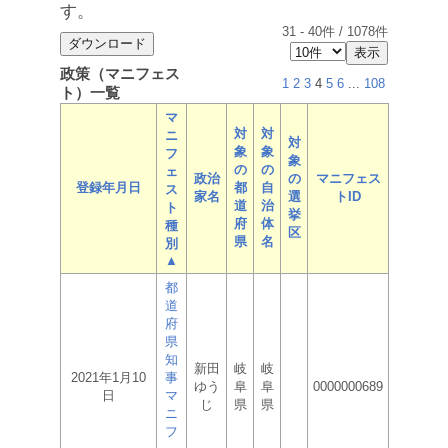
す。
31
-
40
件 /
1078
件
政策（マニフェス
1
2
3
4
5
6
...
108
ト）一覧
マ
対
対
ニ
対
象
象
フ
象
の
の
ェ
政治
の
マニフェス
登録年月日
都
自
ス
家名
選
トID
道
治
ト
挙
府
体
種
区
県
名
別
▲
都
道
府
県
知
新田
岐
岐
2021年1月10
事
ゆう
阜
阜
0000000689
日
マ
じ
県
県
ニ
フ