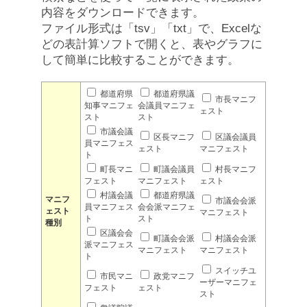
内容をダウンロードできます。
ファイル形式は「tsv」「txt」で、Excelな
どの表計算ソフトで開くと、表やグラフに
して簡単に比較することができます。
都道府県
都道府県議
市長マニフ
知事マニフェ
会議員マニフェ
ェスト
スト
スト
市議会議
区長マニフ
区議会議員
員マニフェス
ェスト
マニフェスト
ト
町長マニ
町議会議員
村長マニフ
フェスト
マニフェスト
ェスト
村議会議
都道府県議
マニフ
市議会会派
員マニフェス
会会派マニフェ
ェスト
マニフェスト
ト
スト
種別
区議会会
町議会会派
村議会会派
派マニフェス
マニフェスト
マニフェスト
ト
スイッチユ
市民マニ
政党マニフ
ーザーマニフェ
フェスト
ェスト
スト