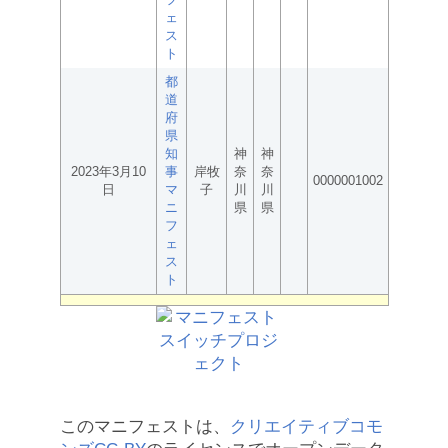
ェ
ス
ト
都
道
府
県
知
神
神
2023年3月10
事
岸牧
奈
奈
0000001002
日
マ
子
川
川
ニ
県
県
フ
ェ
ス
ト
このマニフェストは、
クリエイティブコモ