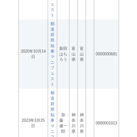
ェ
ス
ト
都
道
府
県
知
新田
富
富
2020年10月14
事
はち
山
山
0000000681
日
マ
ろう
県
県
ニ
フ
ェ
ス
ト
都
道
府
県
知
加
神
神
2023年3月25
事
藤
奈
奈
0000001013
日
マ
健一
川
川
ニ
郎
県
県
フ