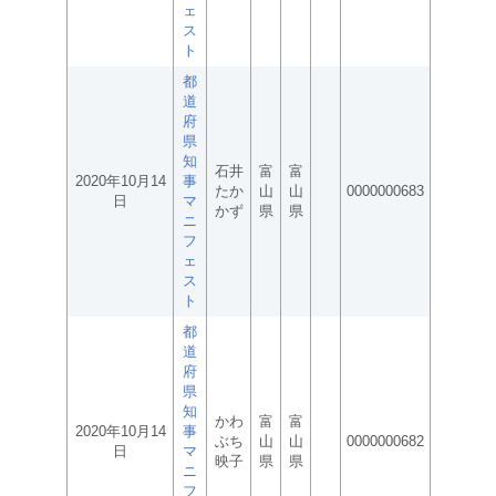
ェ
ス
ト
都
道
府
県
知
石井
富
富
2020年10月14
事
たか
山
山
0000000683
日
マ
かず
県
県
ニ
フ
ェ
ス
ト
都
道
府
県
知
かわ
富
富
2020年10月14
事
ぶち
山
山
0000000682
日
マ
映子
県
県
ニ
フ