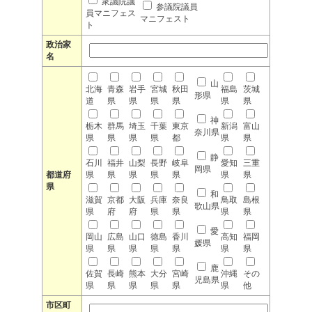
衆議院議
参議院議員
員マニフェス
マニフェスト
ト
政治家
名
山
北海
青森
岩手
宮城
秋田
福島
茨城
形県
道
県
県
県
県
県
県
神
栃木
群馬
埼玉
千葉
東京
新潟
富山
奈川県
県
県
県
県
都
県
県
静
石川
福井
山梨
長野
岐阜
愛知
三重
岡県
都道府
県
県
県
県
県
県
県
県
和
滋賀
京都
大阪
兵庫
奈良
鳥取
島根
歌山県
県
府
府
県
県
県
県
愛
岡山
広島
山口
徳島
香川
高知
福岡
媛県
県
県
県
県
県
県
県
鹿
佐賀
長崎
熊本
大分
宮崎
沖縄
その
児島県
県
県
県
県
県
県
他
市区町