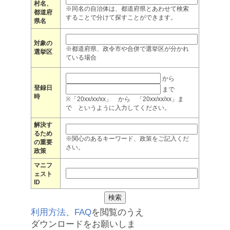
村名、
※同名の自治体は、都道府県とあわせて検索
都道府
することで分けて探すことができます。
県名
対象の
※都道府県、政令市や合併で選挙区が分かれ
選挙区
ている場合
から
登録日
まで
時
※「20xx/xx/xx」 から 「20xx/xx/xx」ま
で というように入力してください。
解決す
るため
※関心のあるキーワード、政策をご記入くだ
の重要
さい。
政策
マニフ
ェスト
ID
利用方法
、
FAQ
を閲覧のうえ
ダウンロードをお願いしま