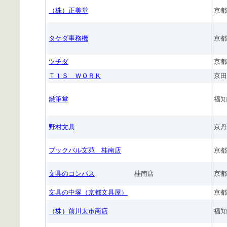
（株）正美堂
京都
タケダ事務機
京都
ツチダ
京都
ＴＩＳ ＷＯＲＫ
京田
鐵筆堂
福知
野村文具
京丹
ブックパル文苑 桂南店
京都
文具のコンパス
桂南店
京都
文具の中塚（京都文具屋）
京都
（株）前川太市商店
福知