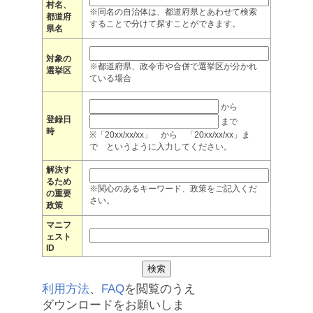
村名、
※同名の自治体は、都道府県とあわせて検索
都道府
することで分けて探すことができます。
県名
対象の
※都道府県、政令市や合併で選挙区が分かれ
選挙区
ている場合
から
登録日
まで
時
※「20xx/xx/xx」 から 「20xx/xx/xx」ま
で というように入力してください。
解決す
るため
※関心のあるキーワード、政策をご記入くだ
の重要
さい。
政策
マニフ
ェスト
ID
利用方法
、
FAQ
を閲覧のうえ
ダウンロードをお願いしま