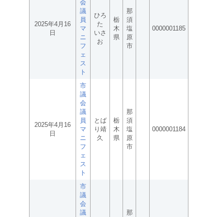
会
議
那
ひろ
員
栃
須
2025年4月16
た
マ
木
塩
0000001185
日
いさ
ニ
県
原
お
フ
市
ェ
ス
ト
市
議
会
議
那
員
とば
栃
須
2025年4月16
マ
り靖
木
塩
0000001184
日
ニ
久
県
原
フ
市
ェ
ス
ト
市
議
会
議
那