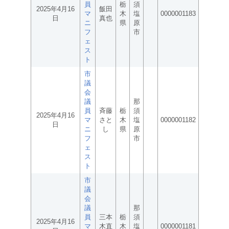
員
栃
須
2025年4月16
飯田
マ
木
塩
0000001183
日
真也
ニ
県
原
フ
市
ェ
ス
ト
市
議
会
議
那
員
斉藤
栃
須
2025年4月16
マ
さと
木
塩
0000001182
日
ニ
し
県
原
フ
市
ェ
ス
ト
市
議
会
議
那
員
三本
栃
須
2025年4月16
マ
木直
木
塩
0000001181