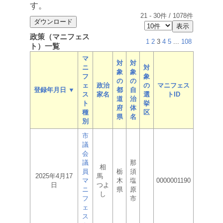
す。
21
-
30
件 /
1078
件
政策（マニフェス
1
2
3
4
5
...
108
ト）一覧
マ
対
対
ニ
対
象
象
フ
象
の
の
ェ
政治
の
マニフェス
登録年月日 ▼
都
自
ス
家名
選
トID
道
治
ト
挙
府
体
種
区
県
名
別
市
議
会
議
那
相
員
栃
須
2025年4月17
馬
マ
木
塩
0000001190
日
つよ
ニ
県
原
し
フ
市
ェ
ス