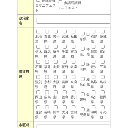
衆議院議
参議院議員
員マニフェス
マニフェスト
ト
政治家
名
山
北海
青森
岩手
宮城
秋田
福島
茨城
形県
道
県
県
県
県
県
県
神
栃木
群馬
埼玉
千葉
東京
新潟
富山
奈川県
県
県
県
県
都
県
県
静
石川
福井
山梨
長野
岐阜
愛知
三重
岡県
都道府
県
県
県
県
県
県
県
県
和
滋賀
京都
大阪
兵庫
奈良
鳥取
島根
歌山県
県
府
府
県
県
県
県
愛
岡山
広島
山口
徳島
香川
高知
福岡
媛県
県
県
県
県
県
県
県
鹿
佐賀
長崎
熊本
大分
宮崎
沖縄
その
児島県
県
県
県
県
県
県
他
市区町