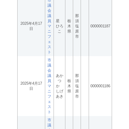
市
議
会
議
那
員
星
栃
須
2025年4月17
マ
ひろ
木
塩
0000001187
日
ニ
こ
県
原
フ
市
ェ
ス
ト
市
議
会
議
あか
那
員
つ
栃
須
2025年4月17
マ
か
木
塩
0000001186
日
ニ
しげ
県
原
フ
あき
市
ェ
ス
ト
市
議