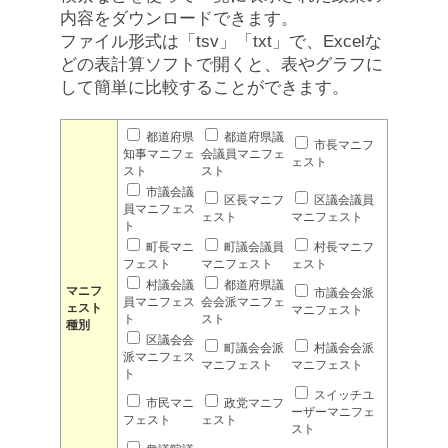
内容をダウンロードできます。
ファイル形式は「tsv」「txt」で、Excelな
どの表計算ソフトで開くと、表やグラフに
して簡単に比較することができます。
都道府県
都道府県議
市長マニフ
知事マニフェ
会議員マニフェ
ェスト
スト
スト
市議会議
区長マニフ
区議会議員
員マニフェス
ェスト
マニフェスト
ト
町長マニ
町議会議員
村長マニフ
フェスト
マニフェスト
ェスト
村議会議
都道府県議
マニフ
市議会会派
員マニフェス
会会派マニフェ
ェスト
マニフェスト
ト
スト
種別
区議会会
町議会会派
村議会会派
派マニフェス
マニフェスト
マニフェスト
ト
スイッチユ
市民マニ
政党マニフ
ーザーマニフェ
フェスト
ェスト
スト