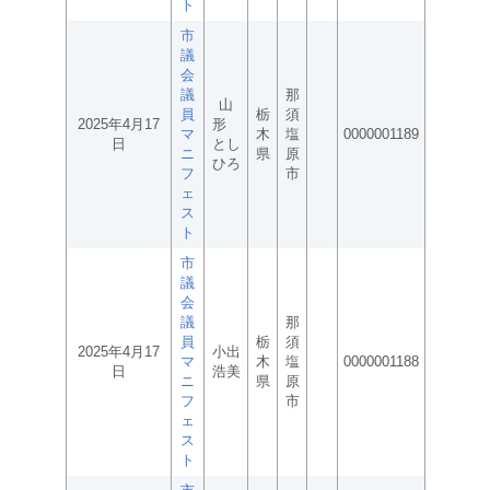
ト
市
議
会
議
那
山
員
栃
須
2025年4月17
形
マ
木
塩
0000001189
日
とし
ニ
県
原
ひろ
フ
市
ェ
ス
ト
市
議
会
議
那
員
栃
須
2025年4月17
小出
マ
木
塩
0000001188
日
浩美
ニ
県
原
フ
市
ェ
ス
ト