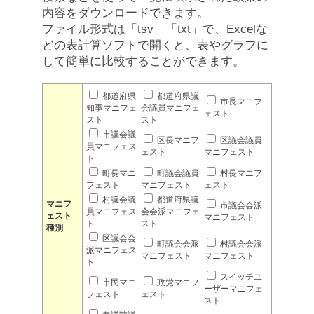
内容をダウンロードできます。
ファイル形式は「tsv」「txt」で、Excelな
どの表計算ソフトで開くと、表やグラフに
して簡単に比較することができます。
都道府県
都道府県議
市長マニフ
知事マニフェ
会議員マニフェ
ェスト
スト
スト
市議会議
区長マニフ
区議会議員
員マニフェス
ェスト
マニフェスト
ト
町長マニ
町議会議員
村長マニフ
フェスト
マニフェスト
ェスト
村議会議
都道府県議
マニフ
市議会会派
員マニフェス
会会派マニフェ
ェスト
マニフェスト
ト
スト
種別
区議会会
町議会会派
村議会会派
派マニフェス
マニフェスト
マニフェスト
ト
スイッチユ
市民マニ
政党マニフ
ーザーマニフェ
フェスト
ェスト
スト