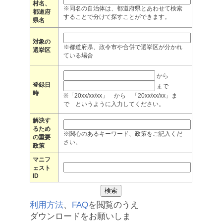
村名、
※同名の自治体は、都道府県とあわせて検索
都道府
することで分けて探すことができます。
県名
対象の
※都道府県、政令市や合併で選挙区が分かれ
選挙区
ている場合
から
登録日
まで
時
※「20xx/xx/xx」 から 「20xx/xx/xx」ま
で というように入力してください。
解決す
るため
※関心のあるキーワード、政策をご記入くだ
の重要
さい。
政策
マニフ
ェスト
ID
利用方法
、
FAQ
を閲覧のうえ
ダウンロードをお願いしま