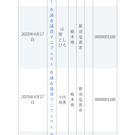
ト
市
議
会
議
那
山
員
栃
須
2025年4月17
形
マ
木
塩
0000001189
日
とし
ニ
県
原
ひろ
フ
市
ェ
ス
ト
市
議
会
議
那
員
栃
須
2025年4月17
小出
マ
木
塩
0000001188
日
浩美
ニ
県
原
フ
市
ェ
ス
ト