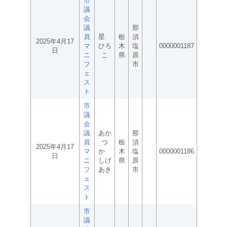
市
議
会
議
那
員
星
栃
須
2025年4月17
マ
ひろ
木
塩
0000001187
日
ニ
こ
県
原
フ
市
ェ
ス
ト
市
議
会
議
あか
那
員
つ
栃
須
2025年4月17
マ
か
木
塩
0000001186
日
ニ
しげ
県
原
フ
あき
市
ェ
ス
ト
市
議