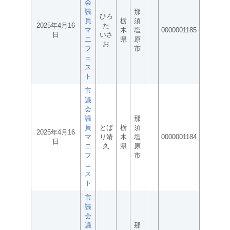
会
議
那
ひろ
員
栃
須
2025年4月16
た
マ
木
塩
0000001185
日
いさ
ニ
県
原
お
フ
市
ェ
ス
ト
市
議
会
議
那
員
とば
栃
須
2025年4月16
マ
り靖
木
塩
0000001184
日
ニ
久
県
原
フ
市
ェ
ス
ト
市
議
会
議
那