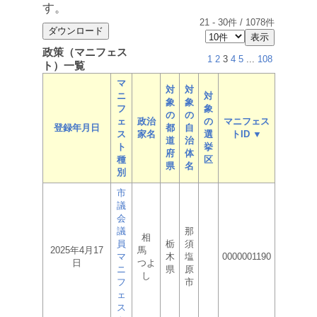
す。
21
-
30
件 /
1078
件
政策（マニフェス
1
2
3
4
5
...
108
ト）一覧
マ
対
対
ニ
対
象
象
フ
象
の
の
ェ
政治
の
マニフェス
登録年月日
都
自
ス
家名
選
トID ▼
道
治
ト
挙
府
体
種
区
県
名
別
市
議
会
議
那
相
員
栃
須
2025年4月17
馬
マ
木
塩
0000001190
日
つよ
ニ
県
原
し
フ
市
ェ
ス