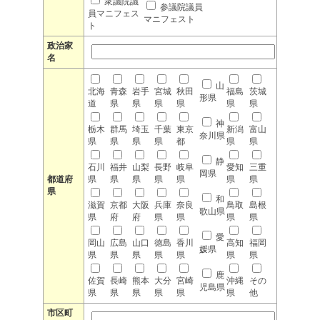
衆議院議
参議院議員
員マニフェス
マニフェスト
ト
政治家
名
山
北海
青森
岩手
宮城
秋田
福島
茨城
形県
道
県
県
県
県
県
県
神
栃木
群馬
埼玉
千葉
東京
新潟
富山
奈川県
県
県
県
県
都
県
県
静
石川
福井
山梨
長野
岐阜
愛知
三重
岡県
都道府
県
県
県
県
県
県
県
県
和
滋賀
京都
大阪
兵庫
奈良
鳥取
島根
歌山県
県
府
府
県
県
県
県
愛
岡山
広島
山口
徳島
香川
高知
福岡
媛県
県
県
県
県
県
県
県
鹿
佐賀
長崎
熊本
大分
宮崎
沖縄
その
児島県
県
県
県
県
県
県
他
市区町