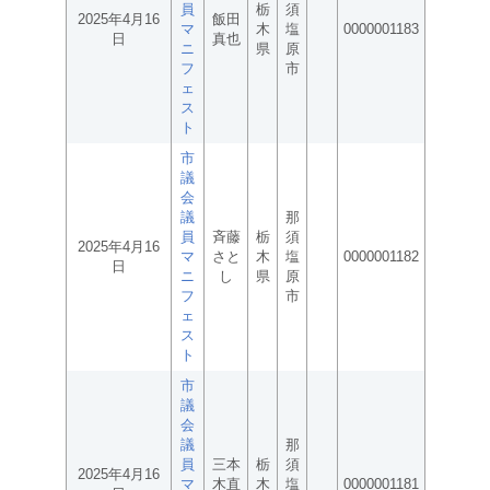
員
栃
須
2025年4月16
飯田
マ
木
塩
0000001183
日
真也
ニ
県
原
フ
市
ェ
ス
ト
市
議
会
議
那
員
斉藤
栃
須
2025年4月16
マ
さと
木
塩
0000001182
日
ニ
し
県
原
フ
市
ェ
ス
ト
市
議
会
議
那
員
三本
栃
須
2025年4月16
マ
木直
木
塩
0000001181