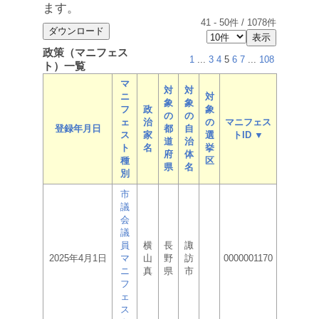
ます。
41
-
50
件 /
1078
件
政策（マニフェス
1
...
3
4
5
6
7
...
108
ト）一覧
マ
対
対
ニ
対
象
象
フ
政
象
の
の
ェ
治
の
マニフェス
登録年月日
都
自
ス
家
選
トID ▼
道
治
ト
名
挙
府
体
種
区
県
名
別
市
議
会
議
員
横
長
諏
2025年4月1日
マ
山
野
訪
0000001170
ニ
真
県
市
フ
ェ
ス