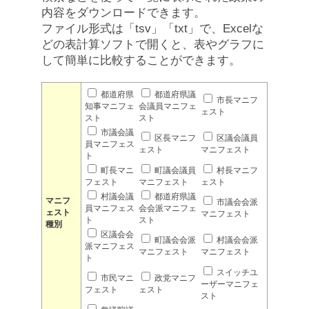
内容をダウンロードできます。
ファイル形式は「tsv」「txt」で、Excelな
どの表計算ソフトで開くと、表やグラフに
して簡単に比較することができます。
都道府県
都道府県議
市長マニフ
知事マニフェ
会議員マニフェ
ェスト
スト
スト
市議会議
区長マニフ
区議会議員
員マニフェス
ェスト
マニフェスト
ト
町長マニ
町議会議員
村長マニフ
フェスト
マニフェスト
ェスト
村議会議
都道府県議
マニフ
市議会会派
員マニフェス
会会派マニフェ
ェスト
マニフェスト
ト
スト
種別
区議会会
町議会会派
村議会会派
派マニフェス
マニフェスト
マニフェスト
ト
スイッチユ
市民マニ
政党マニフ
ーザーマニフェ
フェスト
ェスト
スト