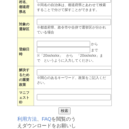
村名、
※同名の自治体は、都道府県とあわせて検索
都道府
することで分けて探すことができます。
県名
対象の
※都道府県、政令市や合併で選挙区が分かれ
選挙区
ている場合
から
登録日
まで
時
※「20xx/xx/xx」 から 「20xx/xx/xx」ま
で というように入力してください。
解決す
るため
※関心のあるキーワード、政策をご記入くだ
の重要
さい。
政策
マニフ
ェスト
ID
利用方法
、
FAQ
を閲覧のう
えダウンロードをお願いし