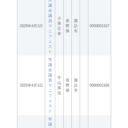
市
議
会
議
小
員
長
諏
泉
2025年4月1日
マ
野
訪
0000001167
正
ニ
県
市
幸
フ
ェ
ス
ト
市
議
会
議
牛
員
長
諏
山
2025年4月1日
マ
野
訪
0000001166
実
ニ
県
市
弦
フ
ェ
ス
ト
市
議