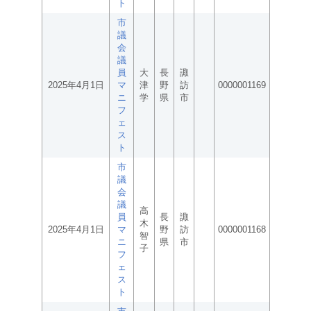
ト
市
議
会
議
員
大
長
諏
2025年4月1日
マ
津
野
訪
0000001169
ニ
学
県
市
フ
ェ
ス
ト
市
議
会
議
高
員
長
諏
木
2025年4月1日
マ
野
訪
0000001168
智
ニ
県
市
子
フ
ェ
ス
ト