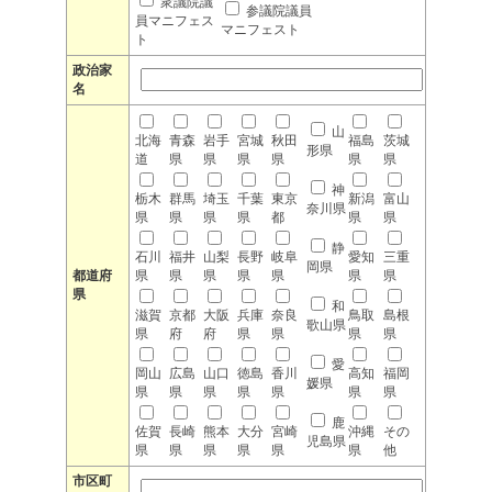
衆議院議
参議院議員
員マニフェス
マニフェスト
ト
政治家
名
山
北海
青森
岩手
宮城
秋田
福島
茨城
形県
道
県
県
県
県
県
県
神
栃木
群馬
埼玉
千葉
東京
新潟
富山
奈川県
県
県
県
県
都
県
県
静
石川
福井
山梨
長野
岐阜
愛知
三重
岡県
都道府
県
県
県
県
県
県
県
県
和
滋賀
京都
大阪
兵庫
奈良
鳥取
島根
歌山県
県
府
府
県
県
県
県
愛
岡山
広島
山口
徳島
香川
高知
福岡
媛県
県
県
県
県
県
県
県
鹿
佐賀
長崎
熊本
大分
宮崎
沖縄
その
児島県
県
県
県
県
県
県
他
市区町