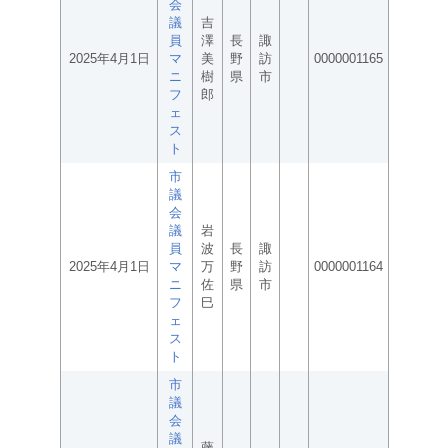
会
議
吉
員
澤
長
諏
2025年4月1日
マ
美
野
訪
0000001165
ニ
樹
県
市
フ
郎
ェ
ス
ト
市
議
会
議
岩
員
波
長
諏
2025年4月1日
マ
万
野
訪
0000001164
ニ
佐
県
市
フ
巳
ェ
ス
ト
市
議
会
議
藤