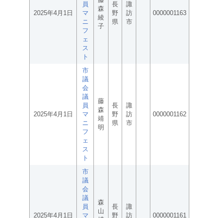
員
長
諏
森
2025年4月1日
マ
野
訪
0000001163
綾
ニ
県
市
子
フ
ェ
ス
ト
市
議
会
議
藤
員
長
諏
森
2025年4月1日
マ
野
訪
0000001162
靖
ニ
県
市
明
フ
ェ
ス
ト
市
議
会
議
森
員
長
諏
山
2025年4月1日
マ
野
訪
0000001161