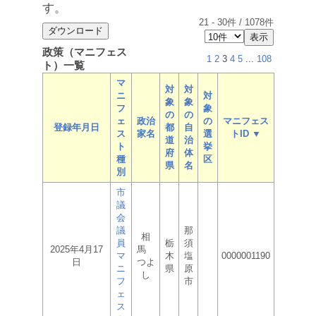
す。
21
-
30
件 /
1078
件
政策（マニフェス
1
2
3
4
5
...
108
ト）一覧
マ
対
対
ニ
対
象
象
フ
象
の
の
ェ
政治
の
マニフェス
登録年月日
都
自
ス
家名
選
トID ▼
道
治
ト
挙
府
体
種
区
県
名
別
市
議
会
議
那
相
員
栃
須
2025年4月17
馬
マ
木
塩
0000001190
日
つよ
ニ
県
原
し
フ
市
ェ
ス