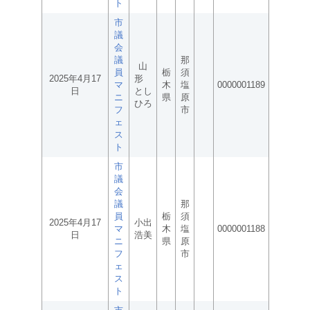
ト
市
議
会
議
那
山
員
栃
須
2025年4月17
形
マ
木
塩
0000001189
日
とし
ニ
県
原
ひろ
フ
市
ェ
ス
ト
市
議
会
議
那
員
栃
須
2025年4月17
小出
マ
木
塩
0000001188
日
浩美
ニ
県
原
フ
市
ェ
ス
ト