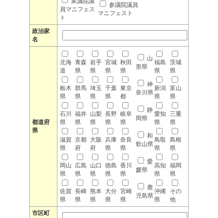
衆議院議
参議院議員
員マニフェス
マニフェスト
ト
政治家
名
山
北海
青森
岩手
宮城
秋田
福島
茨城
形県
道
県
県
県
県
県
県
神
栃木
群馬
埼玉
千葉
東京
新潟
富山
奈川県
県
県
県
県
都
県
県
静
石川
福井
山梨
長野
岐阜
愛知
三重
岡県
都道府
県
県
県
県
県
県
県
県
和
滋賀
京都
大阪
兵庫
奈良
鳥取
島根
歌山県
県
府
府
県
県
県
県
愛
岡山
広島
山口
徳島
香川
高知
福岡
媛県
県
県
県
県
県
県
県
鹿
佐賀
長崎
熊本
大分
宮崎
沖縄
その
児島県
県
県
県
県
県
県
他
市区町