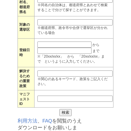
村名、
※同名の自治体は、都道府県とあわせて検索
都道府
することで分けて探すことができます。
県名
対象の
※都道府県、政令市や合併で選挙区が分かれ
選挙区
ている場合
から
登録日
まで
時
※「20xx/xx/xx」 から 「20xx/xx/xx」ま
で というように入力してください。
解決す
るため
※関心のあるキーワード、政策をご記入くだ
の重要
さい。
政策
マニフ
ェスト
ID
利用方法
、
FAQ
を閲覧のうえ
ダウンロードをお願いしま