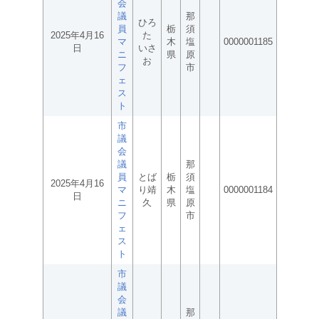
会
議
那
ひろ
員
栃
須
2025年4月16
た
マ
木
塩
0000001185
日
いさ
ニ
県
原
お
フ
市
ェ
ス
ト
市
議
会
議
那
員
とば
栃
須
2025年4月16
マ
り靖
木
塩
0000001184
日
ニ
久
県
原
フ
市
ェ
ス
ト
市
議
会
議
那