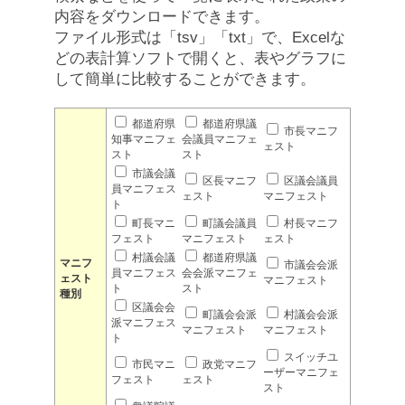
内容をダウンロードできます。
ファイル形式は「tsv」「txt」で、Excelな
どの表計算ソフトで開くと、表やグラフに
して簡単に比較することができます。
都道府県
都道府県議
市長マニフ
知事マニフェ
会議員マニフェ
ェスト
スト
スト
市議会議
区長マニフ
区議会議員
員マニフェス
ェスト
マニフェスト
ト
町長マニ
町議会議員
村長マニフ
フェスト
マニフェスト
ェスト
村議会議
都道府県議
マニフ
市議会会派
員マニフェス
会会派マニフェ
ェスト
マニフェスト
ト
スト
種別
区議会会
町議会会派
村議会会派
派マニフェス
マニフェスト
マニフェスト
ト
スイッチユ
市民マニ
政党マニフ
ーザーマニフェ
フェスト
ェスト
スト