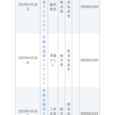
員
栃
須
2025年4月16
飯田
マ
木
塩
0000001183
日
真也
ニ
県
原
フ
市
ェ
ス
ト
市
議
会
議
那
員
斉藤
栃
須
2025年4月16
マ
さと
木
塩
0000001182
日
ニ
し
県
原
フ
市
ェ
ス
ト
市
議
会
議
那
員
三本
栃
須
2025年4月16
マ
木直
木
塩
0000001181