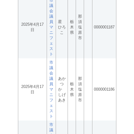
市
議
会
議
那
員
星
栃
須
2025年4月17
マ
ひろ
木
塩
0000001187
日
ニ
こ
県
原
フ
市
ェ
ス
ト
市
議
会
議
あか
那
員
つ
栃
須
2025年4月17
マ
か
木
塩
0000001186
日
ニ
しげ
県
原
フ
あき
市
ェ
ス
ト
市
議