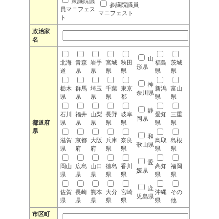
衆議院議
参議院議員
員マニフェス
マニフェスト
ト
政治家
名
山
北海
青森
岩手
宮城
秋田
福島
茨城
形県
道
県
県
県
県
県
県
神
栃木
群馬
埼玉
千葉
東京
新潟
富山
奈川県
県
県
県
県
都
県
県
静
石川
福井
山梨
長野
岐阜
愛知
三重
岡県
都道府
県
県
県
県
県
県
県
県
和
滋賀
京都
大阪
兵庫
奈良
鳥取
島根
歌山県
県
府
府
県
県
県
県
愛
岡山
広島
山口
徳島
香川
高知
福岡
媛県
県
県
県
県
県
県
県
鹿
佐賀
長崎
熊本
大分
宮崎
沖縄
その
児島県
県
県
県
県
県
県
他
市区町