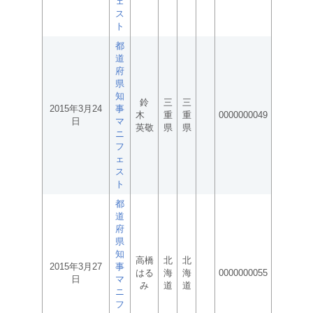
ェ
ス
ト
都
道
府
県
知
鈴
三
三
2015年3月24
事
木
重
重
0000000049
日
マ
英敬
県
県
ニ
フ
ェ
ス
ト
都
道
府
県
知
高橋
北
北
2015年3月27
事
はる
海
海
0000000055
日
マ
み
道
道
ニ
フ