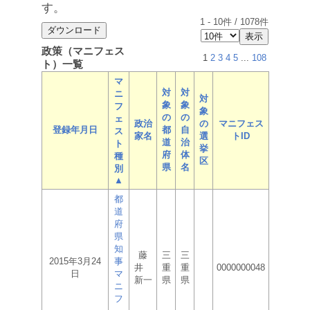
す。
1
-
10
件 /
1078
件
政策（マニフェス
1
2
3
4
5
...
108
ト）一覧
マ
対
対
ニ
対
象
象
フ
象
の
の
ェ
政治
の
マニフェス
登録年月日
都
自
ス
家名
選
トID
道
治
ト
挙
府
体
種
区
県
名
別
▲
都
道
府
県
知
藤
三
三
2015年3月24
事
井
重
重
0000000048
日
マ
新一
県
県
ニ
フ