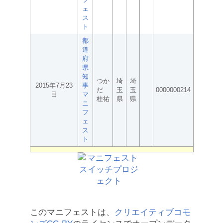
ェ
ス
ト
都
道
府
県
知
つか
埼
埼
2015年7月23
事
だ
玉
玉
0000000214
日
マ
桂祐
県
県
ニ
フ
ェ
ス
ト
このマニフェストは、
クリエイティブコモ