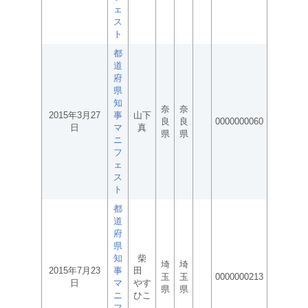
ェ
ス
ト
都
道
府
県
知
奈
奈
2015年3月27
事
山下
良
良
0000000060
日
マ
真
県
県
ニ
フ
ェ
ス
ト
都
道
府
県
知
柴
埼
埼
2015年7月23
事
田
玉
玉
0000000213
日
マ
やす
県
県
ニ
ひこ
フ