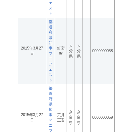
ェ
ス
ト
都
道
府
県
知
大
大
2015年3月27
事
釘宮
分
分
0000000058
日
マ
磐
県
県
ニ
フ
ェ
ス
ト
都
道
府
県
知
奈
奈
2015年3月27
事
荒井
良
良
0000000059
日
マ
正吾
県
県
ニ
フ