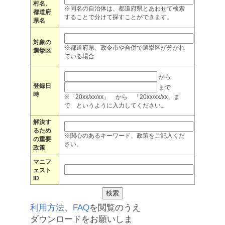
村名、
※同名の自治体は、都道府県とあわせて検索
都道府
することで分けて探すことができます。
県名
対象の
※都道府県、政令市や合併で選挙区が分かれ
選挙区
ている場合
から
登録日
まで
時
※「20xx/xx/xx」 から 「20xx/xx/xx」ま
で というように入力してください。
解決す
るため
※関心のあるキーワード、政策をご記入くだ
の重要
さい。
政策
マニフ
ェスト
ID
利用方法
、
FAQ
を閲覧のうえ
ダウンロードをお願いしま