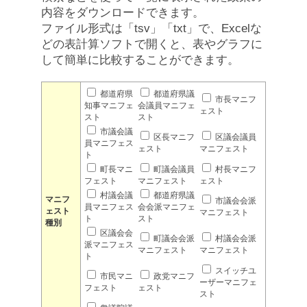
内容をダウンロードできます。
ファイル形式は「tsv」「txt」で、Excelな
どの表計算ソフトで開くと、表やグラフに
して簡単に比較することができます。
都道府県
都道府県議
市長マニフ
知事マニフェ
会議員マニフェ
ェスト
スト
スト
市議会議
区長マニフ
区議会議員
員マニフェス
ェスト
マニフェスト
ト
町長マニ
町議会議員
村長マニフ
フェスト
マニフェスト
ェスト
村議会議
都道府県議
マニフ
市議会会派
員マニフェス
会会派マニフェ
ェスト
マニフェスト
ト
スト
種別
区議会会
町議会会派
村議会会派
派マニフェス
マニフェスト
マニフェスト
ト
スイッチユ
市民マニ
政党マニフ
ーザーマニフェ
フェスト
ェスト
スト