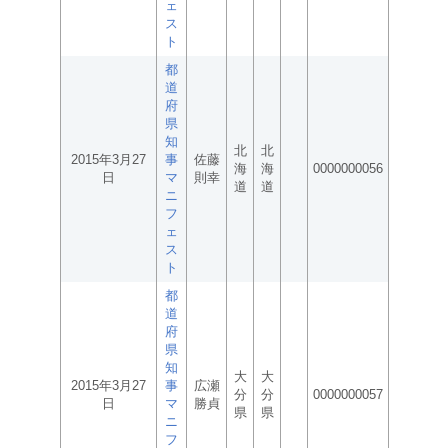
ェ
ス
ト
都
道
府
県
知
北
北
2015年3月27
事
佐藤
海
海
0000000056
日
マ
則幸
道
道
ニ
フ
ェ
ス
ト
都
道
府
県
知
大
大
2015年3月27
事
広瀬
分
分
0000000057
日
マ
勝貞
県
県
ニ
フ