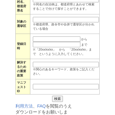
村名、
※同名の自治体は、都道府県とあわせて検索
都道府
することで分けて探すことができます。
県名
対象の
※都道府県、政令市や合併で選挙区が分かれ
選挙区
ている場合
から
登録日
まで
時
※「20xx/xx/xx」 から 「20xx/xx/xx」ま
で というように入力してください。
解決す
るため
※関心のあるキーワード、政策をご記入くだ
の重要
さい。
政策
マニフ
ェスト
ID
利用方法
、
FAQ
を閲覧のうえ
ダウンロードをお願いしま