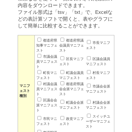
内容をダウンロードできます。
ファイル形式は「tsv」「txt」で、Excelな
どの表計算ソフトで開くと、表やグラフに
して簡単に比較することができます。
都道府県
都道府県議
市長マニフ
知事マニフェ
会議員マニフェ
ェスト
スト
スト
市議会議
区長マニフ
区議会議員
員マニフェス
ェスト
マニフェスト
ト
町長マニ
町議会議員
村長マニフ
フェスト
マニフェスト
ェスト
村議会議
都道府県議
マニフ
市議会会派
員マニフェス
会会派マニフェ
ェスト
マニフェスト
ト
スト
種別
区議会会
町議会会派
村議会会派
派マニフェス
マニフェスト
マニフェスト
ト
スイッチユ
市民マニ
政党マニフ
ーザーマニフェ
フェスト
ェスト
スト