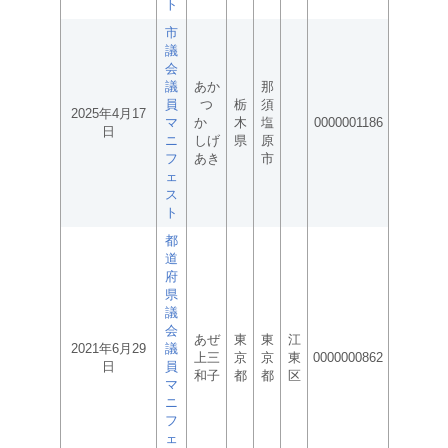
ト
市
議
会
議
あか
那
員
つ
栃
須
2025年4月17
マ
か
木
塩
0000001186
日
ニ
しげ
県
原
フ
あき
市
ェ
ス
ト
都
道
府
県
議
会
あぜ
東
東
江
2021年6月29
議
上三
京
京
東
0000000862
日
員
和子
都
都
区
マ
ニ
フ
ェ