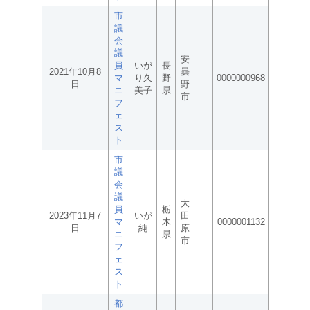
市
議
会
議
安
員
いが
長
2021年10月8
曇
マ
り久
野
0000000968
日
野
ニ
美子
県
市
フ
ェ
ス
ト
市
議
会
議
大
員
栃
2023年11月7
いが
田
マ
木
0000001132
日
純
原
ニ
県
市
フ
ェ
ス
ト
都