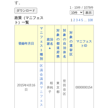
す。
1
-
10
件 /
1078
件
政策（マニフェス
1
2
3
4
5
...
108
ト）一覧
マ
対
対
ニ
対
象
象
フ
象
の
の
政治
ェ
の
マニフェス
登録年月日
都
自
家名
ス
選
トID
▲
道
治
ト
挙
府
体
種
区
県
名
別
区
議
会
議
世
員
桜
東
2015年4月16
田
マ
井純
京
0000000154
日
谷
ニ
子
都
区
フ
ェ
ス