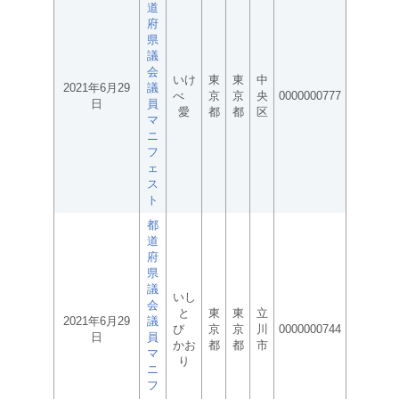
道
府
県
議
会
いけ
東
東
中
2021年6月29
議
べ
京
京
央
0000000777
日
員
愛
都
都
区
マ
ニ
フ
ェ
ス
ト
都
道
府
県
議
いし
会
と
東
東
立
2021年6月29
議
び
京
京
川
0000000744
日
員
かお
都
都
市
マ
り
ニ
フ