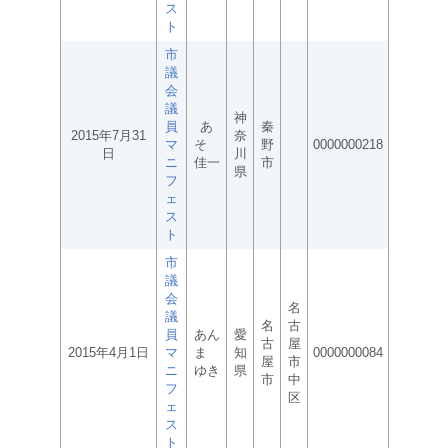
ス
ト
市
議
会
議
神
員
あ
秦
2015年7月31
奈
マ
そ
野
0000000218
日
川
ニ
佳一
市
県
フ
ェ
ス
ト
市
議
会
名
議
名
古
員
あん
愛
古
屋
2015年4月1日
マ
ま
知
0000000084
屋
市
ニ
ゆき
県
市
中
フ
区
ェ
ス
ト