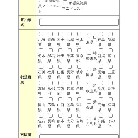
衆議院議
参議院議員
員マニフェス
マニフェスト
ト
政治家
名
山
北海
青森
岩手
宮城
秋田
福島
茨城
形県
道
県
県
県
県
県
県
神
栃木
群馬
埼玉
千葉
東京
新潟
富山
奈川県
県
県
県
県
都
県
県
静
石川
福井
山梨
長野
岐阜
愛知
三重
岡県
都道府
県
県
県
県
県
県
県
県
和
滋賀
京都
大阪
兵庫
奈良
鳥取
島根
歌山県
県
府
府
県
県
県
県
愛
岡山
広島
山口
徳島
香川
高知
福岡
媛県
県
県
県
県
県
県
県
鹿
佐賀
長崎
熊本
大分
宮崎
沖縄
その
児島県
県
県
県
県
県
県
他
市区町