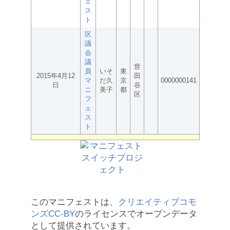
ェ
ス
ト
区
議
会
議
世
員
いそ
東
2015年4月12
田
マ
だ久
京
0000000141
日
谷
ニ
美子
都
区
フ
ェ
ス
ト
このマニフェストは、
クリエイティブコモ
ンズCC-BY
のライセンスでオープンデータ
として提供されています。