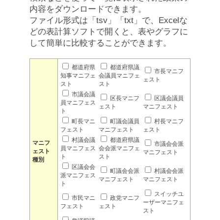
内容をダウンロードできます。
ファイル形式は「tsv」「txt」で、Excelな
どの表計算ソフトで開くと、表やグラフに
して簡単に比較することができます。
都道府県
都道府県議
市長マニフ
知事マニフェ
会議員マニフェ
ェスト
スト
スト
市議会議
区長マニフ
区議会議員
員マニフェス
ェスト
マニフェスト
ト
町長マニ
町議会議員
村長マニフ
フェスト
マニフェスト
ェスト
村議会議
都道府県議
マニフ
市議会会派
員マニフェス
会会派マニフェ
ェスト
マニフェスト
ト
スト
種別
区議会会
町議会会派
村議会会派
派マニフェス
マニフェスト
マニフェスト
ト
スイッチユ
市民マニ
政党マニフ
ーザーマニフェ
フェスト
ェスト
スト