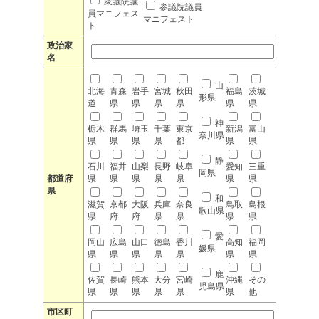
衆議院議
参議院議員
員マニフェス
マニフェスト
ト
政治家
名
山
北海
青森
岩手
宮城
秋田
福島
茨城
形県
道
県
県
県
県
県
県
神
栃木
群馬
埼玉
千葉
東京
新潟
富山
奈川県
県
県
県
県
都
県
県
静
石川
福井
山梨
長野
岐阜
愛知
三重
岡県
都道府
県
県
県
県
県
県
県
県
和
滋賀
京都
大阪
兵庫
奈良
鳥取
島根
歌山県
県
府
府
県
県
県
県
愛
岡山
広島
山口
徳島
香川
高知
福岡
媛県
県
県
県
県
県
県
県
鹿
佐賀
長崎
熊本
大分
宮崎
沖縄
その
児島県
県
県
県
県
県
県
他
市区町