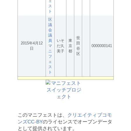
ェ
ス
ト
区
議
会
議
世
員
いそ
東
2015年4月12
田
マ
だ久
京
0000000141
日
谷
ニ
美子
都
区
フ
ェ
ス
ト
このマニフェストは、
クリエイティブコモ
ンズCC-BY
のライセンスでオープンデータ
として提供されています。