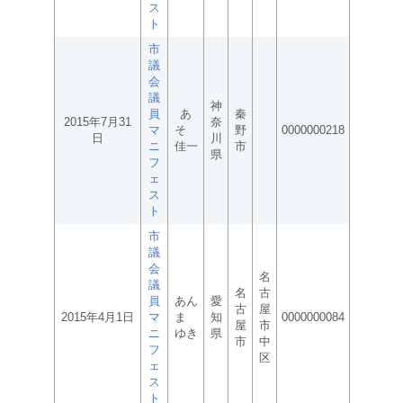
ス
ト
市
議
会
議
神
員
あ
秦
2015年7月31
奈
マ
そ
野
0000000218
日
川
ニ
佳一
市
県
フ
ェ
ス
ト
市
議
会
名
議
名
古
員
あん
愛
古
屋
2015年4月1日
マ
ま
知
0000000084
屋
市
ニ
ゆき
県
市
中
フ
区
ェ
ス
ト