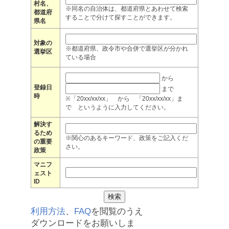
村名、
※同名の自治体は、都道府県とあわせて検索
都道府
することで分けて探すことができます。
県名
対象の
※都道府県、政令市や合併で選挙区が分かれ
選挙区
ている場合
から
登録日
まで
時
※「20xx/xx/xx」 から 「20xx/xx/xx」ま
で というように入力してください。
解決す
るため
※関心のあるキーワード、政策をご記入くだ
の重要
さい。
政策
マニフ
ェスト
ID
利用方法
、
FAQ
を閲覧のうえ
ダウンロードをお願いしま