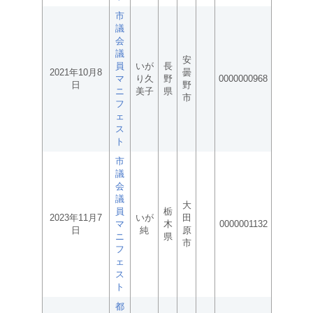
市
議
会
議
安
員
いが
長
2021年10月8
曇
マ
り久
野
0000000968
日
野
ニ
美子
県
市
フ
ェ
ス
ト
市
議
会
議
大
員
栃
2023年11月7
いが
田
マ
木
0000001132
日
純
原
ニ
県
市
フ
ェ
ス
ト
都