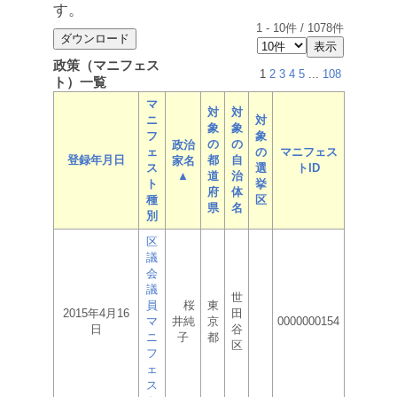
す。
1
-
10
件 /
1078
件
政策（マニフェス
1
2
3
4
5
...
108
ト）一覧
マ
対
対
ニ
対
象
象
フ
象
の
の
政治
ェ
の
マニフェス
登録年月日
都
自
家名
ス
選
トID
▲
道
治
ト
挙
府
体
種
区
県
名
別
区
議
会
議
世
員
桜
東
2015年4月16
田
マ
井純
京
0000000154
日
谷
ニ
子
都
区
フ
ェ
ス