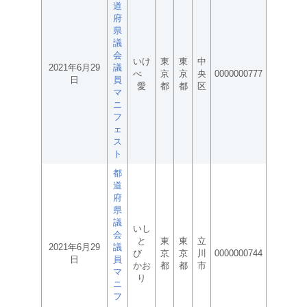
道
府
県
議
会
いけ
東
東
中
2021年6月29
議
べ
京
京
央
0000000777
日
員
愛
都
都
区
マ
ニ
フ
ェ
ス
ト
都
道
府
県
議
いし
会
と
東
東
立
2021年6月29
議
び
京
京
川
0000000744
日
員
かお
都
都
市
マ
り
ニ
フ