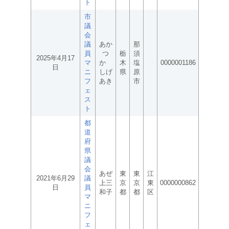
ト
市
議
会
議
あか
那
員
つ
栃
須
2025年4月17
マ
か
木
塩
0000001186
日
ニ
しげ
県
原
フ
あき
市
ェ
ス
ト
都
道
府
県
議
会
あぜ
東
東
江
2021年6月29
議
上三
京
京
東
0000000862
日
員
和子
都
都
区
マ
ニ
フ
ェ