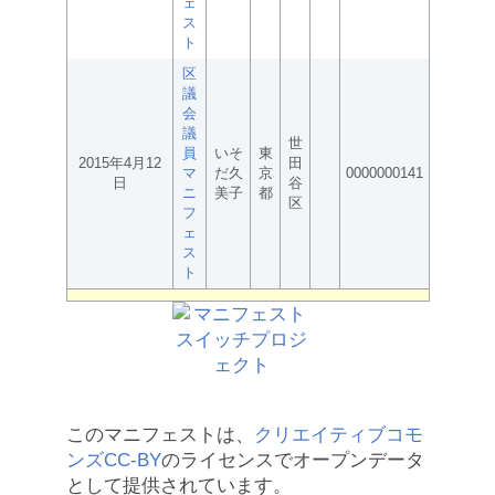
ェ
ス
ト
区
議
会
議
世
員
いそ
東
2015年4月12
田
マ
だ久
京
0000000141
日
谷
ニ
美子
都
区
フ
ェ
ス
ト
このマニフェストは、
クリエイティブコモ
ンズCC-BY
のライセンスでオープンデータ
として提供されています。