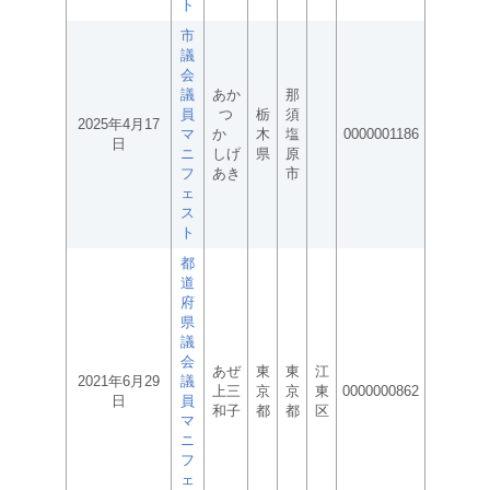
ト
市
議
会
議
あか
那
員
つ
栃
須
2025年4月17
マ
か
木
塩
0000001186
日
ニ
しげ
県
原
フ
あき
市
ェ
ス
ト
都
道
府
県
議
会
あぜ
東
東
江
2021年6月29
議
上三
京
京
東
0000000862
日
員
和子
都
都
区
マ
ニ
フ
ェ