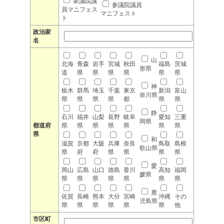
衆議院議
参議院議員
員マニフェス
マニフェスト
ト
政治家
名
山
北海
青森
岩手
宮城
秋田
福島
茨城
形県
道
県
県
県
県
県
県
神
栃木
群馬
埼玉
千葉
東京
新潟
富山
奈川県
県
県
県
県
都
県
県
静
石川
福井
山梨
長野
岐阜
愛知
三重
岡県
都道府
県
県
県
県
県
県
県
県
和
滋賀
京都
大阪
兵庫
奈良
鳥取
島根
歌山県
県
府
府
県
県
県
県
愛
岡山
広島
山口
徳島
香川
高知
福岡
媛県
県
県
県
県
県
県
県
鹿
佐賀
長崎
熊本
大分
宮崎
沖縄
その
児島県
県
県
県
県
県
県
他
市区町