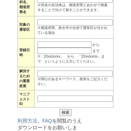
村名、
※同名の自治体は、都道府県とあわせて検索
都道府
することで分けて探すことができます。
県名
対象の
※都道府県、政令市や合併で選挙区が分かれ
選挙区
ている場合
から
登録日
まで
時
※「20xx/xx/xx」 から 「20xx/xx/xx」ま
で というように入力してください。
解決す
るため
※関心のあるキーワード、政策をご記入くだ
の重要
さい。
政策
マニフ
ェスト
ID
利用方法
、
FAQ
を閲覧のうえ
ダウンロードをお願いしま