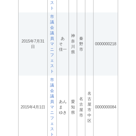
ス
ト
市
議
会
議
神
員
あ
秦
2015年7月31
奈
マ
そ
野
0000000218
日
川
ニ
佳一
市
県
フ
ェ
ス
ト
市
議
会
名
議
名
古
員
あん
愛
古
屋
2015年4月1日
マ
ま
知
0000000084
屋
市
ニ
ゆき
県
市
中
フ
区
ェ
ス
ト