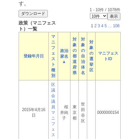
す。
1
-
10
件 /
1078
件
政策（マニフェス
1
2
3
4
5
...
108
ト）一覧
マ
対
対
ニ
対
象
象
フ
象
の
の
政治
ェ
の
マニフェス
登録年月日
都
自
家名
ス
選
トID
▲
道
治
ト
挙
府
体
種
区
県
名
別
区
議
会
議
世
員
桜
東
2015年4月16
田
マ
井純
京
0000000154
日
谷
ニ
子
都
区
フ
ェ
ス