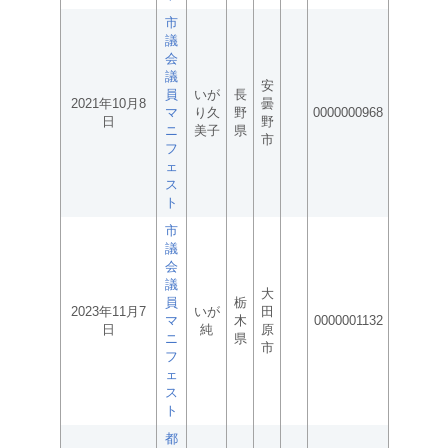
市
議
会
議
安
員
いが
長
2021年10月8
曇
マ
り久
野
0000000968
日
野
ニ
美子
県
市
フ
ェ
ス
ト
市
議
会
議
大
員
栃
2023年11月7
いが
田
マ
木
0000001132
日
純
原
ニ
県
市
フ
ェ
ス
ト
都