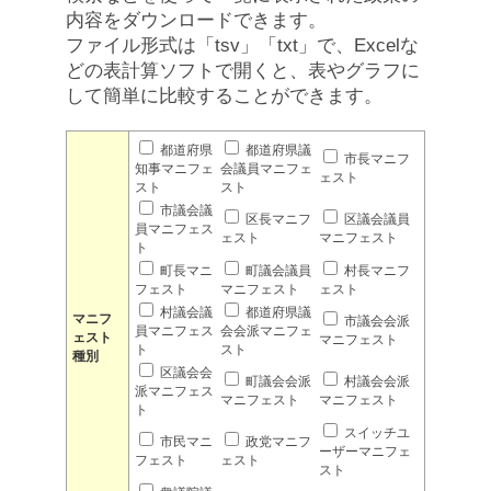
内容をダウンロードできます。
ファイル形式は「tsv」「txt」で、Excelな
どの表計算ソフトで開くと、表やグラフに
して簡単に比較することができます。
都道府県
都道府県議
市長マニフ
知事マニフェ
会議員マニフェ
ェスト
スト
スト
市議会議
区長マニフ
区議会議員
員マニフェス
ェスト
マニフェスト
ト
町長マニ
町議会議員
村長マニフ
フェスト
マニフェスト
ェスト
村議会議
都道府県議
マニフ
市議会会派
員マニフェス
会会派マニフェ
ェスト
マニフェスト
ト
スト
種別
区議会会
町議会会派
村議会会派
派マニフェス
マニフェスト
マニフェスト
ト
スイッチユ
市民マニ
政党マニフ
ーザーマニフェ
フェスト
ェスト
スト