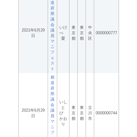
道
府
県
議
会
いけ
東
東
中
2021年6月29
議
べ
京
京
央
0000000777
日
員
愛
都
都
区
マ
ニ
フ
ェ
ス
ト
都
道
府
県
議
いし
会
と
東
東
立
2021年6月29
議
び
京
京
川
0000000744
日
員
かお
都
都
市
マ
り
ニ
フ