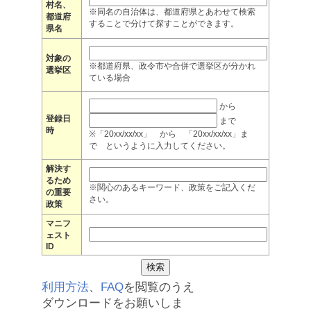
村名、
※同名の自治体は、都道府県とあわせて検索
都道府
することで分けて探すことができます。
県名
対象の
※都道府県、政令市や合併で選挙区が分かれ
選挙区
ている場合
から
登録日
まで
時
※「20xx/xx/xx」 から 「20xx/xx/xx」ま
で というように入力してください。
解決す
るため
※関心のあるキーワード、政策をご記入くだ
の重要
さい。
政策
マニフ
ェスト
ID
利用方法
、
FAQ
を閲覧のうえ
ダウンロードをお願いしま