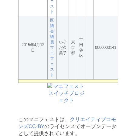
ェ
ス
ト
区
議
会
議
世
員
いそ
東
2015年4月12
田
マ
だ久
京
0000000141
日
谷
ニ
美子
都
区
フ
ェ
ス
ト
このマニフェストは、
クリエイティブコモ
ンズCC-BY
のライセンスでオープンデータ
として提供されています。