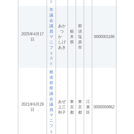
ト
市
議
会
議
あか
那
員
つ
栃
須
2025年4月17
マ
か
木
塩
0000001186
日
ニ
しげ
県
原
フ
あき
市
ェ
ス
ト
都
道
府
県
議
会
あぜ
東
東
江
2021年6月29
議
上三
京
京
東
0000000862
日
員
和子
都
都
区
マ
ニ
フ
ェ