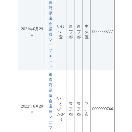
道
府
県
議
会
いけ
東
東
中
2021年6月29
議
べ
京
京
央
0000000777
日
員
愛
都
都
区
マ
ニ
フ
ェ
ス
ト
都
道
府
県
議
いし
会
と
東
東
立
2021年6月29
議
び
京
京
川
0000000744
日
員
かお
都
都
市
マ
り
ニ
フ