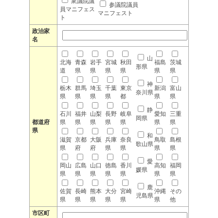
衆議院議
参議院議員
員マニフェス
マニフェスト
ト
政治家
名
山
北海
青森
岩手
宮城
秋田
福島
茨城
形県
道
県
県
県
県
県
県
神
栃木
群馬
埼玉
千葉
東京
新潟
富山
奈川県
県
県
県
県
都
県
県
静
石川
福井
山梨
長野
岐阜
愛知
三重
岡県
都道府
県
県
県
県
県
県
県
県
和
滋賀
京都
大阪
兵庫
奈良
鳥取
島根
歌山県
県
府
府
県
県
県
県
愛
岡山
広島
山口
徳島
香川
高知
福岡
媛県
県
県
県
県
県
県
県
鹿
佐賀
長崎
熊本
大分
宮崎
沖縄
その
児島県
県
県
県
県
県
県
他
市区町