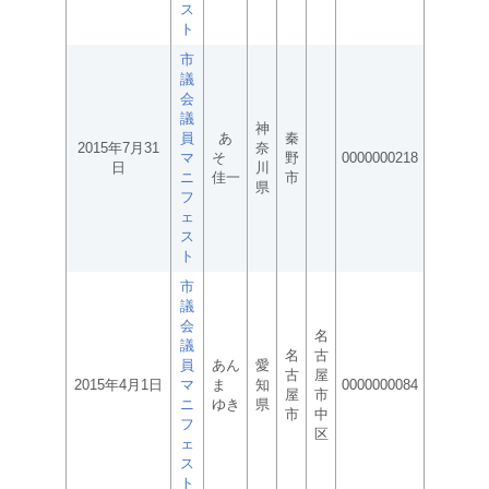
ス
ト
市
議
会
議
神
員
あ
秦
2015年7月31
奈
マ
そ
野
0000000218
日
川
ニ
佳一
市
県
フ
ェ
ス
ト
市
議
会
名
議
名
古
員
あん
愛
古
屋
2015年4月1日
マ
ま
知
0000000084
屋
市
ニ
ゆき
県
市
中
フ
区
ェ
ス
ト