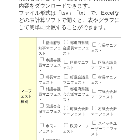
内容をダウンロードできます。
ファイル形式は「tsv」「txt」で、Excelな
どの表計算ソフトで開くと、表やグラフに
して簡単に比較することができます。
都道府県
都道府県議
市長マニフ
知事マニフェ
会議員マニフェ
ェスト
スト
スト
市議会議
区長マニフ
区議会議員
員マニフェス
ェスト
マニフェスト
ト
町長マニ
町議会議員
村長マニフ
フェスト
マニフェスト
ェスト
村議会議
都道府県議
マニフ
市議会会派
員マニフェス
会会派マニフェ
ェスト
マニフェスト
ト
スト
種別
区議会会
町議会会派
村議会会派
派マニフェス
マニフェスト
マニフェスト
ト
スイッチユ
市民マニ
政党マニフ
ーザーマニフェ
フェスト
ェスト
スト