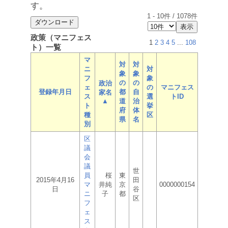
す。
1
-
10
件 /
1078
件
政策（マニフェス
1
2
3
4
5
...
108
ト）一覧
マ
対
対
ニ
対
象
象
フ
象
の
の
政治
ェ
の
マニフェス
登録年月日
都
自
家名
ス
選
トID
▲
道
治
ト
挙
府
体
種
区
県
名
別
区
議
会
議
世
員
桜
東
2015年4月16
田
マ
井純
京
0000000154
日
谷
ニ
子
都
区
フ
ェ
ス