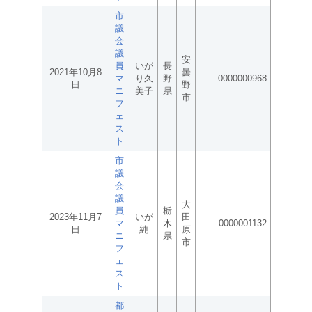
市
議
会
議
安
員
いが
長
2021年10月8
曇
マ
り久
野
0000000968
日
野
ニ
美子
県
市
フ
ェ
ス
ト
市
議
会
議
大
員
栃
2023年11月7
いが
田
マ
木
0000001132
日
純
原
ニ
県
市
フ
ェ
ス
ト
都