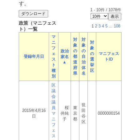
す。
1
-
10
件 /
1078
件
政策（マニフェス
1
2
3
4
5
...
108
ト）一覧
マ
対
対
ニ
対
象
象
フ
象
の
の
政治
ェ
の
マニフェス
登録年月日
都
自
家名
ス
選
トID
▲
道
治
ト
挙
府
体
種
区
県
名
別
区
議
会
議
世
員
桜
東
2015年4月16
田
マ
井純
京
0000000154
日
谷
ニ
子
都
区
フ
ェ
ス