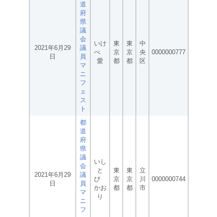
道
府
県
議
会
いけ
東
東
中
2021年6月29
議
べ
京
京
央
0000000777
日
員
愛
都
都
区
マ
ニ
フ
ェ
ス
ト
都
道
府
県
議
いし
会
と
東
東
立
2021年6月29
議
び
京
京
川
0000000744
日
員
かお
都
都
市
マ
り
ニ
フ