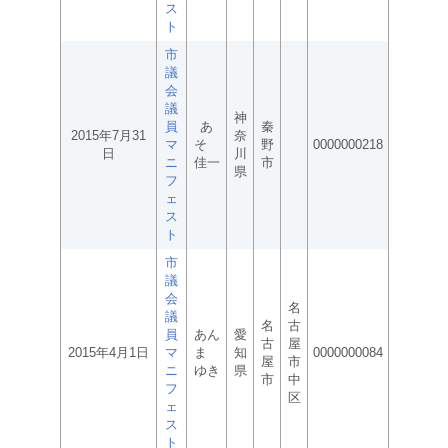
ス
ト
市
議
会
議
神
員
あ
秦
2015年7月31
奈
マ
そ
野
0000000218
日
川
ニ
佳一
市
県
フ
ェ
ス
ト
市
議
会
名
議
名
古
員
あん
愛
古
屋
2015年4月1日
マ
ま
知
0000000084
屋
市
ニ
ゆき
県
市
中
フ
区
ェ
ス
ト