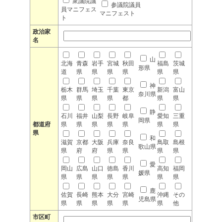
衆議院議
参議院議員
員マニフェス
マニフェスト
ト
政治家
名
山
北海
青森
岩手
宮城
秋田
福島
茨城
形県
道
県
県
県
県
県
県
神
栃木
群馬
埼玉
千葉
東京
新潟
富山
奈川県
県
県
県
県
都
県
県
静
石川
福井
山梨
長野
岐阜
愛知
三重
岡県
都道府
県
県
県
県
県
県
県
県
和
滋賀
京都
大阪
兵庫
奈良
鳥取
島根
歌山県
県
府
府
県
県
県
県
愛
岡山
広島
山口
徳島
香川
高知
福岡
媛県
県
県
県
県
県
県
県
鹿
佐賀
長崎
熊本
大分
宮崎
沖縄
その
児島県
県
県
県
県
県
県
他
市区町