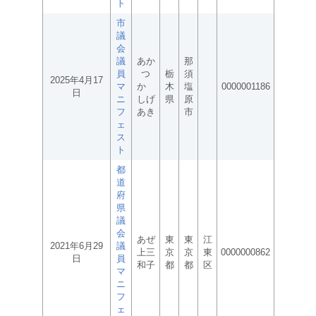
ト
市
議
会
議
あか
那
員
つ
栃
須
2025年4月17
マ
か
木
塩
0000001186
日
ニ
しげ
県
原
フ
あき
市
ェ
ス
ト
都
道
府
県
議
会
あぜ
東
東
江
2021年6月29
議
上三
京
京
東
0000000862
日
員
和子
都
都
区
マ
ニ
フ
ェ