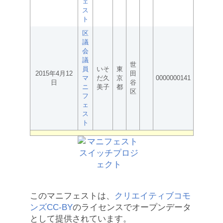
ェ
ス
ト
区
議
会
議
世
員
いそ
東
2015年4月12
田
マ
だ久
京
0000000141
日
谷
ニ
美子
都
区
フ
ェ
ス
ト
このマニフェストは、
クリエイティブコモ
ンズCC-BY
のライセンスでオープンデータ
として提供されています。