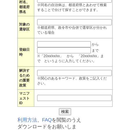
村名、
※同名の自治体は、都道府県とあわせて検索
都道府
することで分けて探すことができます。
県名
対象の
※都道府県、政令市や合併で選挙区が分かれ
選挙区
ている場合
から
登録日
まで
時
※「20xx/xx/xx」 から 「20xx/xx/xx」ま
で というように入力してください。
解決す
るため
※関心のあるキーワード、政策をご記入くだ
の重要
さい。
政策
マニフ
ェスト
ID
利用方法
、
FAQ
を閲覧のうえ
ダウンロードをお願いしま