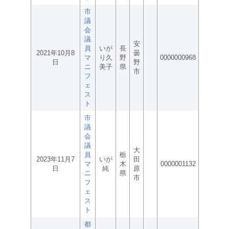
市
議
会
議
安
員
いが
長
2021年10月8
曇
マ
り久
野
0000000968
日
野
ニ
美子
県
市
フ
ェ
ス
ト
市
議
会
議
大
員
栃
2023年11月7
いが
田
マ
木
0000001132
日
純
原
ニ
県
市
フ
ェ
ス
ト
都