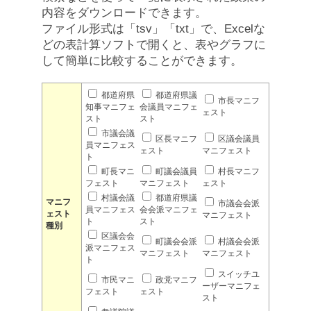
内容をダウンロードできます。
ファイル形式は「tsv」「txt」で、Excelな
どの表計算ソフトで開くと、表やグラフに
して簡単に比較することができます。
都道府県
都道府県議
市長マニフ
知事マニフェ
会議員マニフェ
ェスト
スト
スト
市議会議
区長マニフ
区議会議員
員マニフェス
ェスト
マニフェスト
ト
町長マニ
町議会議員
村長マニフ
フェスト
マニフェスト
ェスト
村議会議
都道府県議
マニフ
市議会会派
員マニフェス
会会派マニフェ
ェスト
マニフェスト
ト
スト
種別
区議会会
町議会会派
村議会会派
派マニフェス
マニフェスト
マニフェスト
ト
スイッチユ
市民マニ
政党マニフ
ーザーマニフェ
フェスト
ェスト
スト