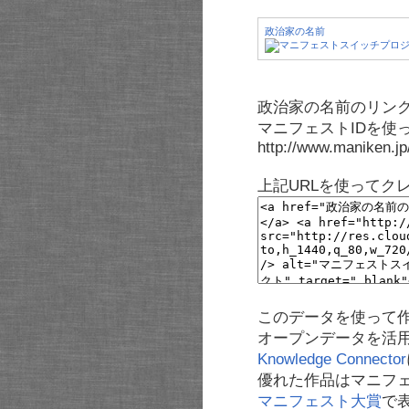
政治家の名前
政治家の名前のリンク
マニフェストIDを使
http://www.maniken.j
上記URLを使ってク
このデータを使って
オープンデータを活
Knowledge Connector
優れた作品はマニフ
マニフェスト大賞
で