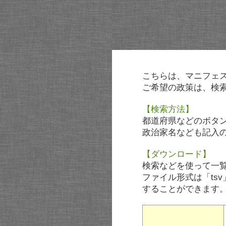
こちらは、マニフェ
ご希望の政策は、検
【検索方法】
都道府県などのボタ
政治家名なども記入
【ダウンロード】
検索などを使って一
ファイル形式は「tsv
することができます