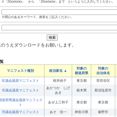
※「20xx/xx/xx」 から 「20xx/xx/xx」まで というように入力してください。
※関心のあるキーワード、政策をご記入ください。
覧のうえダウンロードをお願いします。
覧
対象の
対象の
マニフェスト種別
政治家名 ▲
都道府県
自治体名
区議会議員マニフェスト
桜井純子
東京都
世田谷区
あかつか しげ
市議会議員マニフェスト
栃木県
那須塩原市
あき
都道府県議会議員マニフェス
あぜ上三和子
東京都
東京都
ト
市議会議員マニフェスト
あそ 佳一
神奈川県
秦野市