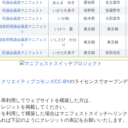
市議会議員マニフェスト
あんま ゆき
愛知県
名古屋市
市議会議員マニフェスト
いがり久美子
長野県
安曇野市
市議会議員マニフェスト
いが純
栃木県
大田原市
都道府県議会議員マニフェス
いけべ 愛
東京都
東京都
ト
都道府県議会議員マニフェス
いしとび かお
東京都
東京都
ト
り
区議会議員マニフェスト
いそだ久美子
東京都
世田谷区
、
クリエイティブコモンズCC-BY
のライセンスでオープンデ
を再利用してウェブサイトを構築した方は、
クレジットを掲載してください。
タを利用して構築した場合はマニフェストスイッチへリンク
あれば下記のようにクレジットの表記をお願いいたします。