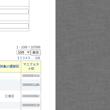
1
-
10
件 /
1078
件
1
2
3
4
5
...
108
マニフェス
対象の選挙区
トID
0000000154
0000001186
江東区
0000000862
0000000218