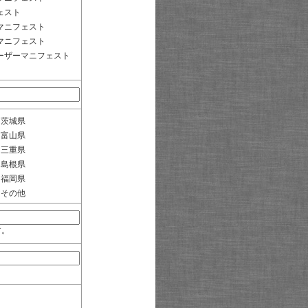
ェスト
マニフェスト
マニフェスト
ーザーマニフェスト
茨城県
富山県
三重県
島根県
福岡県
その他
す。