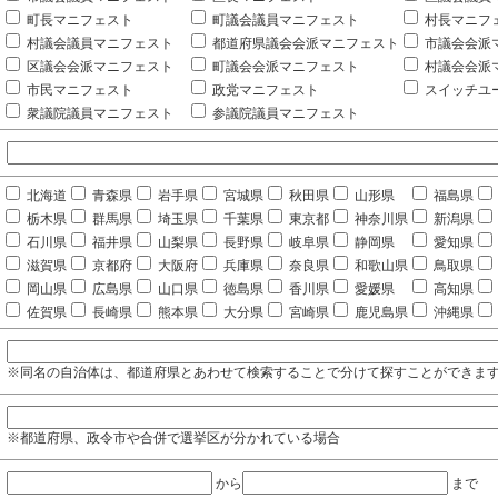
町長マニフェスト
町議会議員マニフェスト
村長マニフ
村議会議員マニフェスト
都道府県議会会派マニフェスト
市議会会派
区議会会派マニフェスト
町議会会派マニフェスト
村議会会派
市民マニフェスト
政党マニフェスト
スイッチユ
衆議院議員マニフェスト
参議院議員マニフェスト
北海道
青森県
岩手県
宮城県
秋田県
山形県
福島県
栃木県
群馬県
埼玉県
千葉県
東京都
神奈川県
新潟県
石川県
福井県
山梨県
長野県
岐阜県
静岡県
愛知県
滋賀県
京都府
大阪府
兵庫県
奈良県
和歌山県
鳥取県
岡山県
広島県
山口県
徳島県
香川県
愛媛県
高知県
佐賀県
長崎県
熊本県
大分県
宮崎県
鹿児島県
沖縄県
※同名の自治体は、都道府県とあわせて検索することで分けて探すことができま
※都道府県、政令市や合併で選挙区が分かれている場合
から
まで