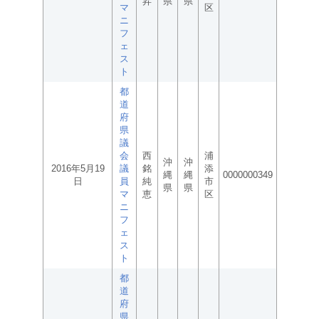
昇
県
県
マ
区
ニ
フ
ェ
ス
ト
都
道
府
県
議
会
西
浦
沖
沖
2016年5月19
議
銘
添
縄
縄
0000000349
日
員
純
市
県
県
マ
恵
区
ニ
フ
ェ
ス
ト
都
道
府
県