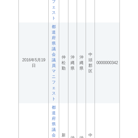
フ
ェ
ス
ト
都
道
府
県
議
会
中
仲
沖
沖
2016年5月19
議
頭
松
縄
縄
0000000342
日
員
郡
勤
県
県
マ
区
ニ
フ
ェ
ス
ト
都
道
府
県
議
会
新
中
沖
沖