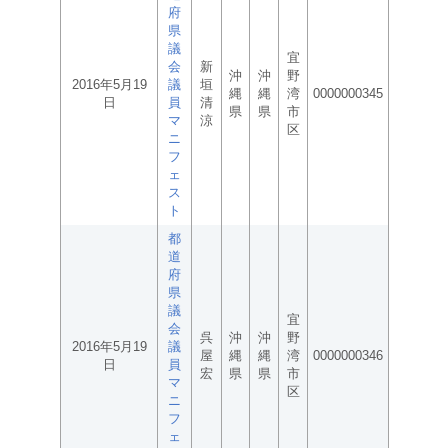
府
県
議
宜
会
新
沖
沖
野
2016年5月19
議
垣
縄
縄
湾
0000000345
日
員
清
県
県
市
マ
涼
区
ニ
フ
ェ
ス
ト
都
道
府
県
議
宜
会
呉
沖
沖
野
2016年5月19
議
屋
縄
縄
湾
0000000346
日
員
宏
県
県
市
マ
区
ニ
フ
ェ