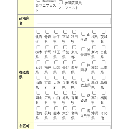
衆議院議
参議院議員
員マニフェス
マニフェスト
ト
政治家
名
山
北海
青森
岩手
宮城
秋田
福島
茨城
形県
道
県
県
県
県
県
県
神
栃木
群馬
埼玉
千葉
東京
新潟
富山
奈川県
県
県
県
県
都
県
県
静
石川
福井
山梨
長野
岐阜
愛知
三重
岡県
都道府
県
県
県
県
県
県
県
県
和
滋賀
京都
大阪
兵庫
奈良
鳥取
島根
歌山県
県
府
府
県
県
県
県
愛
岡山
広島
山口
徳島
香川
高知
福岡
媛県
県
県
県
県
県
県
県
鹿
佐賀
長崎
熊本
大分
宮崎
沖縄
その
児島県
県
県
県
県
県
県
他
市区町