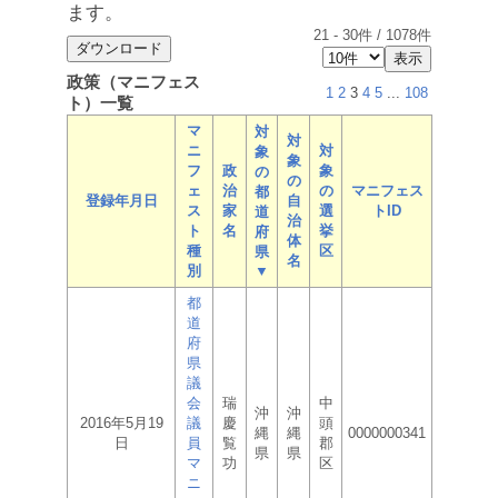
ます。
21
-
30
件 /
1078
件
政策（マニフェス
1
2
3
4
5
...
108
ト）一覧
マ
対
対
ニ
対
象
象
フ
政
象
の
の
ェ
治
の
マニフェス
都
登録年月日
自
ス
家
選
トID
道
治
ト
名
挙
府
体
種
区
県
名
別
▼
都
道
府
県
議
会
瑞
中
沖
沖
2016年5月19
議
慶
頭
縄
縄
0000000341
日
員
覧
郡
県
県
マ
功
区
ニ