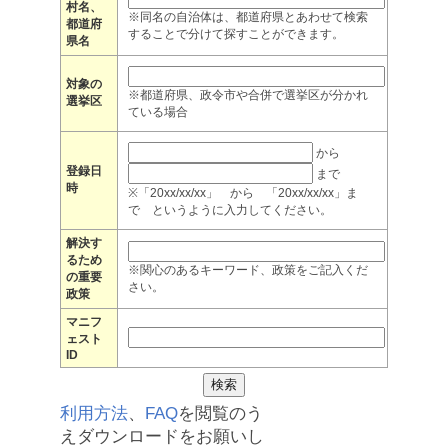
村名、
※同名の自治体は、都道府県とあわせて検索
都道府
することで分けて探すことができます。
県名
対象の
※都道府県、政令市や合併で選挙区が分かれ
選挙区
ている場合
から
登録日
まで
時
※「20xx/xx/xx」 から 「20xx/xx/xx」ま
で というように入力してください。
解決す
るため
※関心のあるキーワード、政策をご記入くだ
の重要
さい。
政策
マニフ
ェスト
ID
利用方法
、
FAQ
を閲覧のう
えダウンロードをお願いし