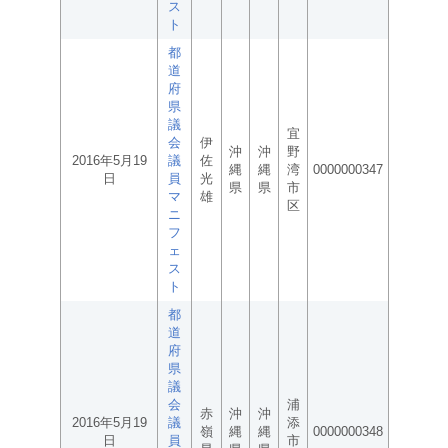
ス
ト
都
道
府
県
議
宜
会
伊
沖
沖
野
2016年5月19
議
佐
縄
縄
湾
0000000347
日
員
光
県
県
市
マ
雄
区
ニ
フ
ェ
ス
ト
都
道
府
県
議
会
浦
赤
沖
沖
2016年5月19
議
添
嶺
縄
縄
0000000348
日
員
市