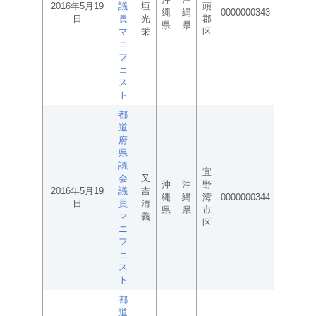
2016年5月19
議
垣
頭
縄
縄
0000000343
日
員
光
郡
県
県
マ
栄
区
ニ
フ
ェ
ス
ト
都
道
府
県
議
宜
会
又
沖
沖
野
2016年5月19
議
吉
縄
縄
湾
0000000344
日
員
清
県
県
市
マ
義
区
ニ
フ
ェ
ス
ト
都
道