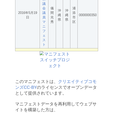
議
会
儀
浦
沖
沖
2016年5月19
議
間
添
縄
縄
0000000350
日
員
光
市
県
県
マ
秀
区
ニ
フ
ェ
ス
ト
このマニフェストは、
クリエイティブコモ
ンズCC-BY
のライセンスでオープンデータ
として提供されています。
マニフェストデータを再利用してウェブサ
イトを構築した方は、