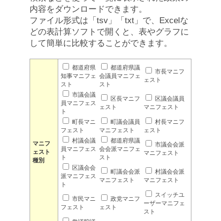
内容をダウンロードできます。
ファイル形式は「tsv」「txt」で、Excelな
どの表計算ソフトで開くと、表やグラフに
して簡単に比較することができます。
都道府県
都道府県議
市長マニフ
知事マニフェ
会議員マニフェ
ェスト
スト
スト
市議会議
区長マニフ
区議会議員
員マニフェス
ェスト
マニフェスト
ト
町長マニ
町議会議員
村長マニフ
フェスト
マニフェスト
ェスト
村議会議
都道府県議
マニフ
市議会会派
員マニフェス
会会派マニフェ
ェスト
マニフェスト
ト
スト
種別
区議会会
町議会会派
村議会会派
派マニフェス
マニフェスト
マニフェスト
ト
スイッチユ
市民マニ
政党マニフ
ーザーマニフェ
フェスト
ェスト
スト