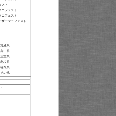
ェスト
マニフェスト
マニフェスト
ーザーマニフェスト
茨城県
富山県
三重県
島根県
福岡県
その他
す。