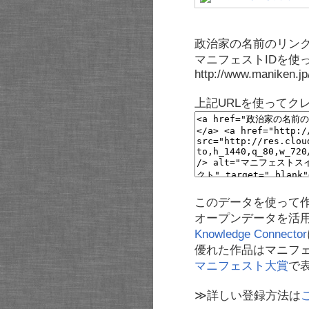
政治家の名前のリンク
マニフェストIDを使
http://www.maniken.j
上記URLを使ってク
このデータを使って
オープンデータを活
Knowledge Connector
優れた作品はマニフ
マニフェスト大賞
で
≫詳しい登録方法は