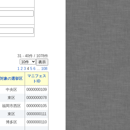
31
-
40
件 /
1078
件
1
2
3
4
5
6
...
108
マニフェス
対象の選挙区
トID
中央区
0000000109
東区
0000000078
福岡市西区
0000000105
東区
0000000111
博多区
0000000110