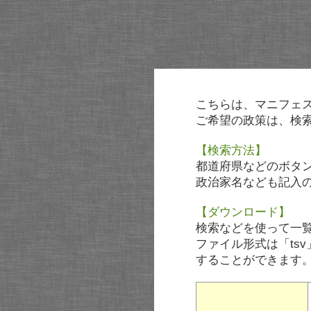
こちらは、マニフェ
ご希望の政策は、検
【検索方法】
都道府県などのボタ
政治家名なども記入
【ダウンロード】
検索などを使って一
ファイル形式は「tsv
することができます