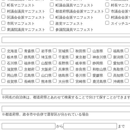
町長マニフェスト
町議会議員マニフェスト
村長マニフ
村議会議員マニフェスト
都道府県議会会派マニフェスト
市議会会派
区議会会派マニフェスト
町議会会派マニフェスト
村議会会派
市民マニフェスト
政党マニフェスト
スイッチユ
衆議院議員マニフェスト
参議院議員マニフェスト
北海道
青森県
岩手県
宮城県
秋田県
山形県
福島県
栃木県
群馬県
埼玉県
千葉県
東京都
神奈川県
新潟県
石川県
福井県
山梨県
長野県
岐阜県
静岡県
愛知県
滋賀県
京都府
大阪府
兵庫県
奈良県
和歌山県
鳥取県
岡山県
広島県
山口県
徳島県
香川県
愛媛県
高知県
佐賀県
長崎県
熊本県
大分県
宮崎県
鹿児島県
沖縄県
※同名の自治体は、都道府県とあわせて検索することで分けて探すことができま
※都道府県、政令市や合併で選挙区が分かれている場合
から
まで