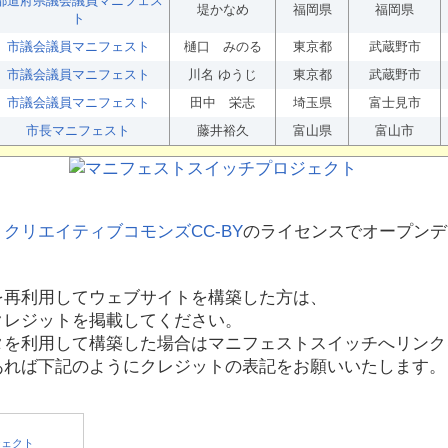
都道府県議会議員マニフェス
堤かなめ
福岡県
福岡県
ト
市議会議員マニフェスト
樋口 みのる
東京都
武蔵野市
市議会議員マニフェスト
川名 ゆうじ
東京都
武蔵野市
市議会議員マニフェスト
田中 栄志
埼玉県
富士見市
市長マニフェスト
藤井裕久
富山県
富山市
、
クリエイティブコモンズCC-BY
のライセンスでオープンデ
を再利用してウェブサイトを構築した方は、
クレジットを掲載してください。
タを利用して構築した場合はマニフェストスイッチへリンク
あれば下記のようにクレジットの表記をお願いいたします。