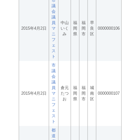
市
議
会
議
員
中山
福
福
早
2015年4月2日
マ
いく
岡
岡
良
0000000106
ニ
み
県
市
区
フ
ェ
ス
ト
市
議
会
議
員
倉元
福
福
城
2015年4月2日
マ
たつ
岡
岡
南
0000000107
ニ
お
県
市
区
フ
ェ
ス
ト
都
道