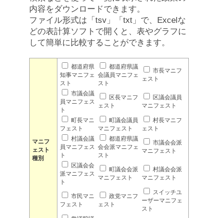
内容をダウンロードできます。
ファイル形式は「tsv」「txt」で、Excelな
どの表計算ソフトで開くと、表やグラフに
して簡単に比較することができます。
都道府県
都道府県議
市長マニフ
知事マニフェ
会議員マニフェ
ェスト
スト
スト
市議会議
区長マニフ
区議会議員
員マニフェス
ェスト
マニフェスト
ト
町長マニ
町議会議員
村長マニフ
フェスト
マニフェスト
ェスト
村議会議
都道府県議
マニフ
市議会会派
員マニフェス
会会派マニフェ
ェスト
マニフェスト
ト
スト
種別
区議会会
町議会会派
村議会会派
派マニフェス
マニフェスト
マニフェスト
ト
スイッチユ
市民マニ
政党マニフ
ーザーマニフェ
フェスト
ェスト
スト