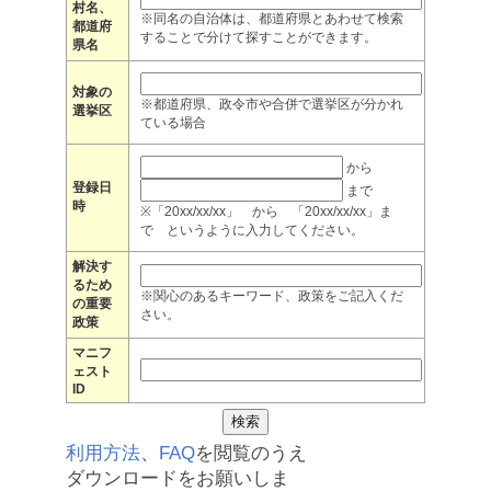
村名、
※同名の自治体は、都道府県とあわせて検索
都道府
することで分けて探すことができます。
県名
対象の
※都道府県、政令市や合併で選挙区が分かれ
選挙区
ている場合
から
登録日
まで
時
※「20xx/xx/xx」 から 「20xx/xx/xx」ま
で というように入力してください。
解決す
るため
※関心のあるキーワード、政策をご記入くだ
の重要
さい。
政策
マニフ
ェスト
ID
利用方法
、
FAQ
を閲覧のうえ
ダウンロードをお願いしま