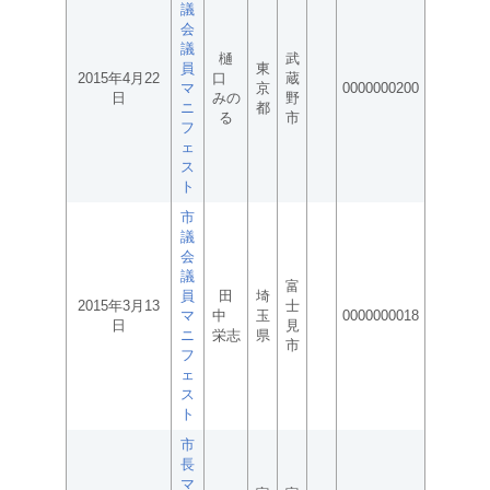
議
会
議
樋
武
員
東
2015年4月22
口
蔵
マ
京
0000000200
日
みの
野
ニ
都
る
市
フ
ェ
ス
ト
市
議
会
議
富
員
田
埼
2015年3月13
士
マ
中
玉
0000000018
日
見
ニ
栄志
県
市
フ
ェ
ス
ト
市
長
マ