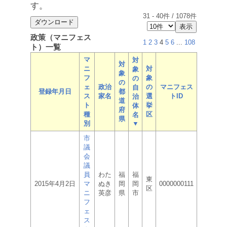
す。
31
-
40
件 /
1078
件
政策（マニフェス
1
2
3
4
5
6
...
108
ト）一覧
マ
対
対
ニ
対
象
象
フ
象
の
の
ェ
政治
の
マニフェス
自
登録年月日
都
ス
家名
選
トID
治
道
ト
挙
体
府
種
区
名
県
別
▼
市
議
会
議
員
わた
福
福
東
2015年4月2日
マ
ぬき
岡
岡
0000000111
区
ニ
英彦
県
市
フ
ェ
ス