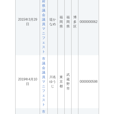
府
県
議
会
福
福
博
2015年3月29
議
堤か
岡
岡
多
0000000062
日
員
なめ
県
県
区
マ
ニ
フ
ェ
ス
ト
市
議
会
議
武
員
川名
東
2019年4月10
蔵
マ
ゆう
京
0000000598
日
野
ニ
じ
都
市
フ
ェ
ス
ト
市