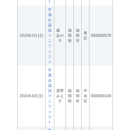
ト
市
議
会
議
員
森
福
福
東
2015年4月1日
マ
あや
岡
岡
0000000078
区
ニ
子
県
市
フ
ェ
ス
ト
市
議
会
議
員
星野
福
福
中
2015年4月2日
マ
みえ
岡
岡
央
0000000109
ニ
子
県
市
区
フ
ェ
ス
ト