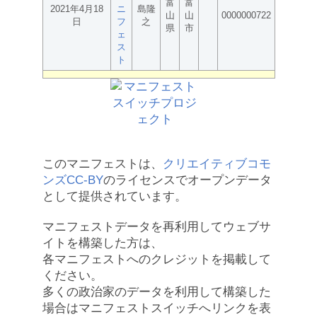
富
富
2021年4月18
ニ
島隆
山
山
0000000722
日
フ
之
県
市
ェ
ス
ト
このマニフェストは、
クリエイティブコモ
ンズCC-BY
のライセンスでオープンデータ
として提供されています。
マニフェストデータを再利用してウェブサ
イトを構築した方は、
各マニフェストへのクレジットを掲載して
ください。
多くの政治家のデータを利用して構築した
場合はマニフェストスイッチへリンクを表