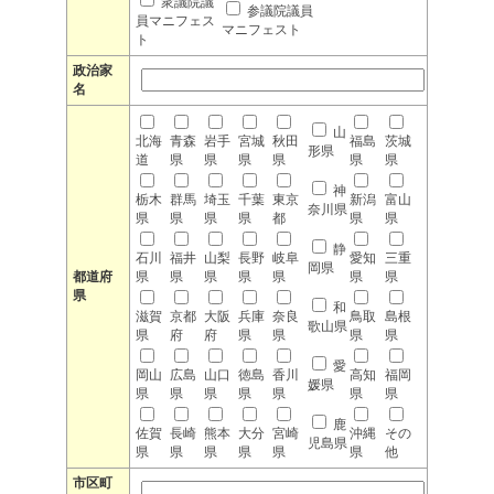
衆議院議
参議院議員
員マニフェス
マニフェスト
ト
政治家
名
山
北海
青森
岩手
宮城
秋田
福島
茨城
形県
道
県
県
県
県
県
県
神
栃木
群馬
埼玉
千葉
東京
新潟
富山
奈川県
県
県
県
県
都
県
県
静
石川
福井
山梨
長野
岐阜
愛知
三重
岡県
都道府
県
県
県
県
県
県
県
県
和
滋賀
京都
大阪
兵庫
奈良
鳥取
島根
歌山県
県
府
府
県
県
県
県
愛
岡山
広島
山口
徳島
香川
高知
福岡
媛県
県
県
県
県
県
県
県
鹿
佐賀
長崎
熊本
大分
宮崎
沖縄
その
児島県
県
県
県
県
県
県
他
市区町