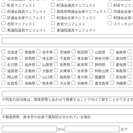
町長マニフェスト
町議会議員マニフェスト
村長マニフ
村議会議員マニフェスト
都道府県議会会派マニフェスト
市議会会派
区議会会派マニフェスト
町議会会派マニフェスト
村議会会派
市民マニフェスト
政党マニフェスト
スイッチユ
衆議院議員マニフェスト
参議院議員マニフェスト
北海道
青森県
岩手県
宮城県
秋田県
山形県
福島県
栃木県
群馬県
埼玉県
千葉県
東京都
神奈川県
新潟県
石川県
福井県
山梨県
長野県
岐阜県
静岡県
愛知県
滋賀県
京都府
大阪府
兵庫県
奈良県
和歌山県
鳥取県
岡山県
広島県
山口県
徳島県
香川県
愛媛県
高知県
佐賀県
長崎県
熊本県
大分県
宮崎県
鹿児島県
沖縄県
※同名の自治体は、都道府県とあわせて検索することで分けて探すことができま
※都道府県、政令市や合併で選挙区が分かれている場合
から
まで