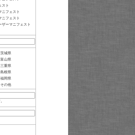
ェスト
マニフェスト
マニフェスト
ーザーマニフェスト
茨城県
富山県
三重県
島根県
福岡県
その他
す。