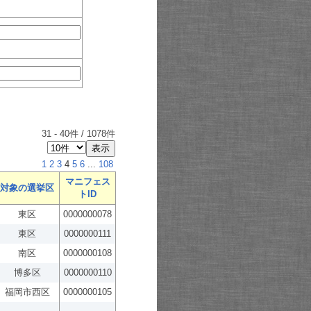
31
-
40
件 /
1078
件
1
2
3
4
5
6
...
108
マニフェス
対象の選挙区
トID
東区
0000000078
東区
0000000111
南区
0000000108
博多区
0000000110
福岡市西区
0000000105