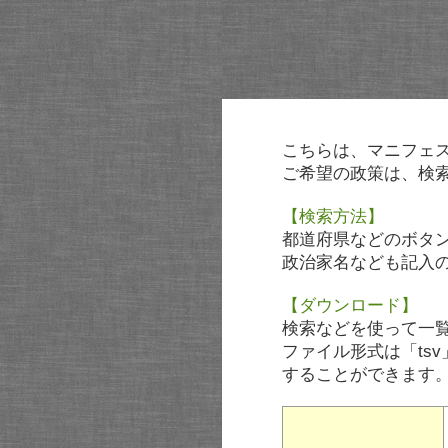
こちらは、マニフェ
ご希望の政策は、検
【検索方法】
都道府県などのボタ
政治家名なども記入
【ダウンロード】
検索などを使って一
ファイル形式は「tsv
することができます