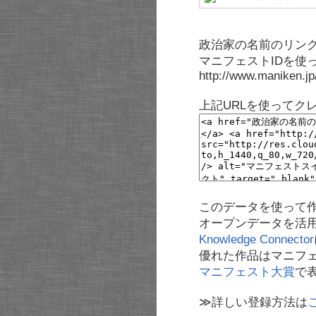
政治家の名前のリンク
マニフェストIDを使
http://www.maniken.j
上記URLを使ってク
このデータを使って
オープンデータを活
Knowledge Connector
優れた作品はマニフ
マニフェスト大賞
で
≫詳しい登録方法は