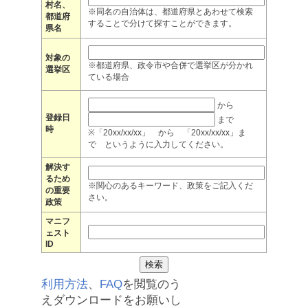
村名、
※同名の自治体は、都道府県とあわせて検索
都道府
することで分けて探すことができます。
県名
対象の
※都道府県、政令市や合併で選挙区が分かれ
選挙区
ている場合
から
登録日
まで
時
※「20xx/xx/xx」 から 「20xx/xx/xx」ま
で というように入力してください。
解決す
るため
※関心のあるキーワード、政策をご記入くだ
の重要
さい。
政策
マニフ
ェスト
ID
利用方法
、
FAQ
を閲覧のう
えダウンロードをお願いし