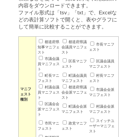
内容をダウンロードできます。
ファイル形式は「tsv」「txt」で、Excelな
どの表計算ソフトで開くと、表やグラフに
して簡単に比較することができます。
都道府県
都道府県議
市長マニフ
知事マニフェ
会議員マニフェ
ェスト
スト
スト
市議会議
区長マニフ
区議会議員
員マニフェス
ェスト
マニフェスト
ト
町長マニ
町議会議員
村長マニフ
フェスト
マニフェスト
ェスト
村議会議
都道府県議
マニフ
市議会会派
員マニフェス
会会派マニフェ
ェスト
マニフェスト
ト
スト
種別
区議会会
町議会会派
村議会会派
派マニフェス
マニフェスト
マニフェスト
ト
スイッチユ
市民マニ
政党マニフ
ーザーマニフェ
フェスト
ェスト
スト