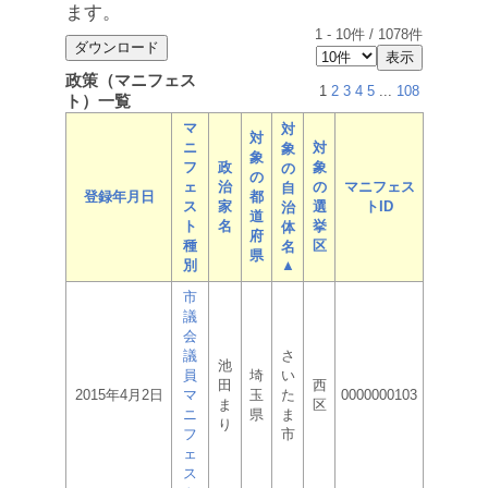
ます。
1
-
10
件 /
1078
件
政策（マニフェス
1
2
3
4
5
...
108
ト）一覧
マ
対
対
ニ
対
象
象
フ
政
象
の
の
ェ
治
の
マニフェス
自
登録年月日
都
ス
家
選
トID
治
道
ト
名
挙
体
府
種
区
名
県
別
▲
市
議
会
議
さ
池
員
埼
い
田
西
2015年4月2日
マ
玉
た
0000000103
ま
区
ニ
県
ま
り
フ
市
ェ
ス