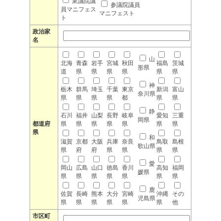
衆議院議
参議院議員
員マニフェス
マニフェスト
ト
政治家
名
山
北海
青森
岩手
宮城
秋田
福島
茨城
形県
道
県
県
県
県
県
県
神
栃木
群馬
埼玉
千葉
東京
新潟
富山
奈川県
県
県
県
県
都
県
県
静
石川
福井
山梨
長野
岐阜
愛知
三重
岡県
都道府
県
県
県
県
県
県
県
県
和
滋賀
京都
大阪
兵庫
奈良
鳥取
島根
歌山県
県
府
府
県
県
県
県
愛
岡山
広島
山口
徳島
香川
高知
福岡
媛県
県
県
県
県
県
県
県
鹿
佐賀
長崎
熊本
大分
宮崎
沖縄
その
児島県
県
県
県
県
県
県
他
市区町