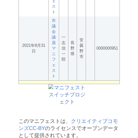
ェ
ス
ト
市
議
会
議
一
安
員
志
長
2021年8月31
曇
マ
信
野
0000000951
日
野
ニ
一
県
市
フ
郎
ェ
ス
ト
このマニフェストは、
クリエイティブコモ
ンズCC-BY
のライセンスでオープンデータ
として提供されています。