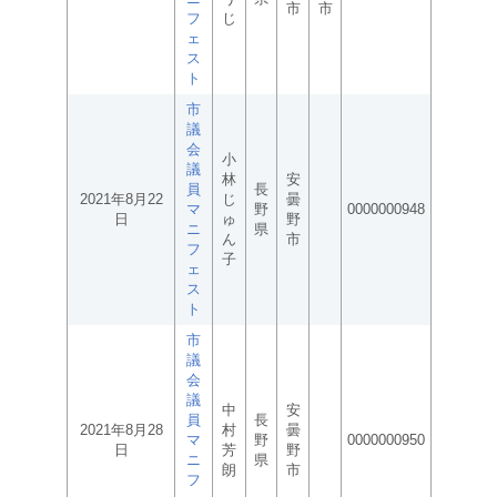
市
市
フ
じ
ェ
ス
ト
市
議
会
小
議
林
安
員
長
2021年8月22
じ
曇
マ
野
0000000948
日
ゅ
野
ニ
県
ん
市
フ
子
ェ
ス
ト
市
議
会
議
中
安
員
長
2021年8月28
村
曇
マ
野
0000000950
日
芳
野
ニ
県
朗
市
フ