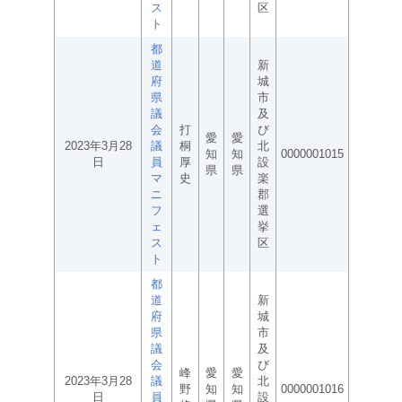
ス
区
ト
都
道
新
府
城
県
市
議
及
会
打
び
愛
愛
2023年3月28
議
桐
北
知
知
0000001015
日
員
厚
設
県
県
マ
史
楽
ニ
郡
フ
選
ェ
挙
ス
区
ト
都
道
新
府
城
県
市
議
及
会
び
峰
愛
愛
2023年3月28
議
北
野
知
知
0000001016
日
員
設