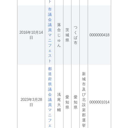
ト
市
議
会
議
落
つ
員
合
茨
2016年10月14
く
マ
じ
城
0000000418
日
ば
ニ
ゅ
県
市
フ
ん
ェ
ス
ト
都
道
新
府
城
県
市
議
及
会
浅
び
愛
愛
2023年3月28
議
尾
北
知
知
0000001014
日
員
大
設
県
県
マ
輔
楽
ニ
郡
フ
選
ェ
挙