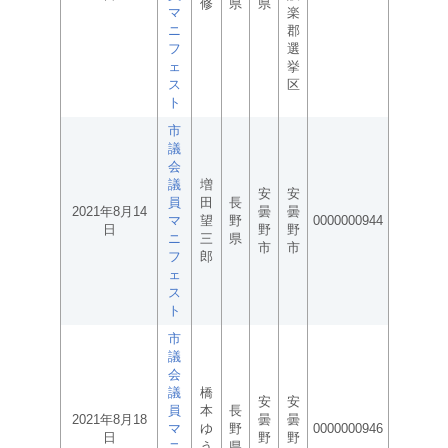
修
県
県
マ
楽
ニ
郡
フ
選
ェ
挙
ス
区
ト
市
議
会
議
増
安
安
員
田
長
2021年8月14
曇
曇
マ
望
野
0000000944
日
野
野
ニ
三
県
市
市
フ
郎
ェ
ス
ト
市
議
会
議
橋
安
安
員
本
長
2021年8月18
曇
曇
マ
ゆ
野
0000000946
日
野
野
ニ
う
県