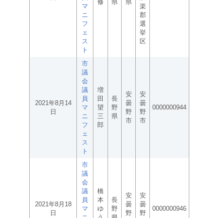
修
県
県
マ
楽
ニ
郡
フ
選
ェ
挙
ス
区
ト
市
議
会
議
増
安
安
員
田
長
2021年8月14
曇
曇
マ
望
野
0000000944
日
野
野
ニ
三
県
市
市
フ
郎
ェ
ス
ト
市
議
会
議
橋
安
安
員
本
長
2021年8月18
曇
曇
マ
ゆ
野
0000000946
日
野
野
ニ
う
県