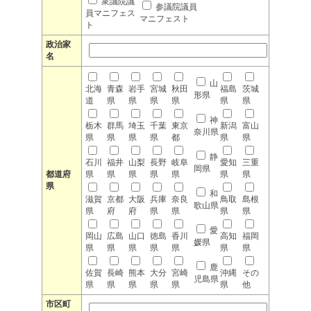
衆議院議
参議院議員
員マニフェス
マニフェスト
ト
政治家
名
山
北海
青森
岩手
宮城
秋田
福島
茨城
形県
道
県
県
県
県
県
県
神
栃木
群馬
埼玉
千葉
東京
新潟
富山
奈川県
県
県
県
県
都
県
県
静
石川
福井
山梨
長野
岐阜
愛知
三重
岡県
都道府
県
県
県
県
県
県
県
県
和
滋賀
京都
大阪
兵庫
奈良
鳥取
島根
歌山県
県
府
府
県
県
県
県
愛
岡山
広島
山口
徳島
香川
高知
福岡
媛県
県
県
県
県
県
県
県
鹿
佐賀
長崎
熊本
大分
宮崎
沖縄
その
児島県
県
県
県
県
県
県
他
市区町