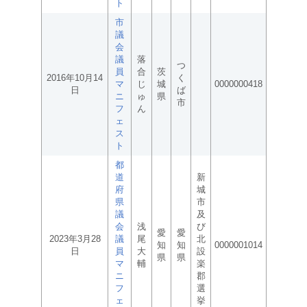
ト
市
議
会
議
落
つ
員
合
茨
2016年10月14
く
マ
じ
城
0000000418
日
ば
ニ
ゅ
県
市
フ
ん
ェ
ス
ト
都
道
新
府
城
県
市
議
及
会
浅
び
愛
愛
2023年3月28
議
尾
北
知
知
0000001014
日
員
大
設
県
県
マ
輔
楽
ニ
郡
フ
選
ェ
挙