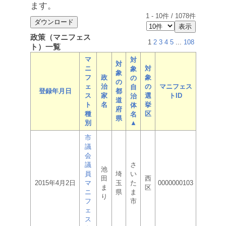
ます。
1
-
10
件 /
1078
件
政策（マニフェス
1
2
3
4
5
...
108
ト）一覧
マ
対
対
ニ
対
象
象
フ
政
象
の
の
ェ
治
の
マニフェス
自
登録年月日
都
ス
家
選
トID
治
道
ト
名
挙
体
府
種
区
名
県
別
▲
市
議
会
議
さ
池
員
埼
い
田
西
2015年4月2日
マ
玉
た
0000000103
ま
区
ニ
県
ま
り
フ
市
ェ
ス