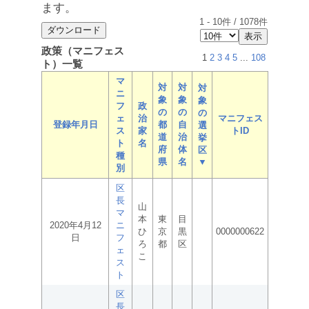
ます。
1
-
10
件 /
1078
件
政策（マニフェス
1
2
3
4
5
...
108
ト）一覧
マ
対
対
対
ニ
象
象
象
フ
政
の
の
の
ェ
治
マニフェス
登録年月日
都
自
選
ス
家
トID
道
治
挙
ト
名
府
体
区
種
県
名
▼
別
区
長
山
マ
本
東
目
2020年4月12
ニ
ひ
京
黒
0000000622
日
フ
ろ
都
区
ェ
こ
ス
ト
区
長