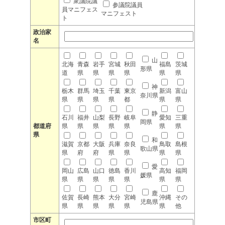
衆議院議
参議院議員
員マニフェス
マニフェスト
ト
政治家
名
山
北海
青森
岩手
宮城
秋田
福島
茨城
形県
道
県
県
県
県
県
県
神
栃木
群馬
埼玉
千葉
東京
新潟
富山
奈川県
県
県
県
県
都
県
県
静
石川
福井
山梨
長野
岐阜
愛知
三重
岡県
都道府
県
県
県
県
県
県
県
県
和
滋賀
京都
大阪
兵庫
奈良
鳥取
島根
歌山県
県
府
府
県
県
県
県
愛
岡山
広島
山口
徳島
香川
高知
福岡
媛県
県
県
県
県
県
県
県
鹿
佐賀
長崎
熊本
大分
宮崎
沖縄
その
児島県
県
県
県
県
県
県
他
市区町