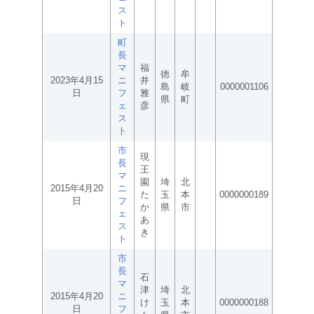
ス
ト
町
長
マ
福
徳
牟
2023年4月15
ニ
井
島
岐
0000001106
日
フ
雅
県
町
ェ
彦
ス
ト
市
現
長
王
マ
園
埼
北
2015年4月20
ニ
た
玉
本
0000000189
日
フ
か
県
市
ェ
あ
ス
き
ト
市
長
石
マ
津
埼
北
2015年4月20
ニ
け
玉
本
0000000188
日
フ