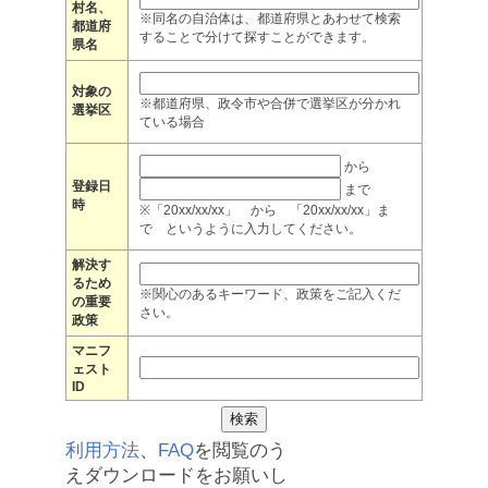
村名、
※同名の自治体は、都道府県とあわせて検索
都道府
することで分けて探すことができます。
県名
対象の
※都道府県、政令市や合併で選挙区が分かれ
選挙区
ている場合
から
登録日
まで
時
※「20xx/xx/xx」 から 「20xx/xx/xx」ま
で というように入力してください。
解決す
るため
※関心のあるキーワード、政策をご記入くだ
の重要
さい。
政策
マニフ
ェスト
ID
利用方法
、
FAQ
を閲覧のう
えダウンロードをお願いし