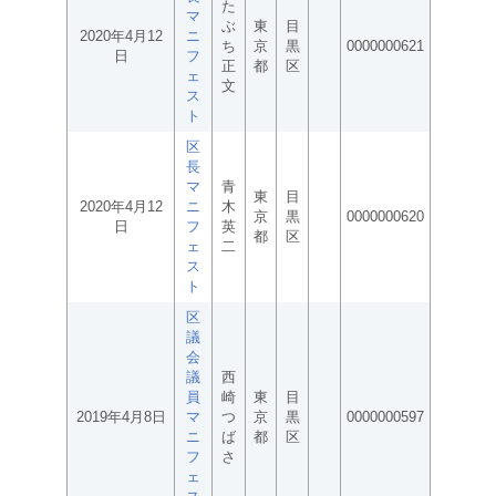
た
マ
ぶ
東
目
2020年4月12
ニ
ち
京
黒
0000000621
日
フ
正
都
区
ェ
文
ス
ト
区
長
マ
青
東
目
2020年4月12
ニ
木
京
黒
0000000620
日
フ
英
都
区
ェ
二
ス
ト
区
議
会
議
西
員
崎
東
目
2019年4月8日
マ
つ
京
黒
0000000597
ニ
ば
都
区
フ
さ
ェ