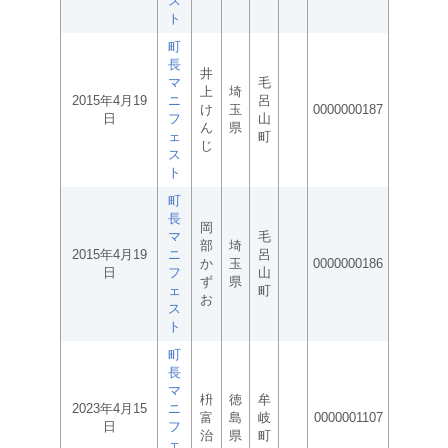
ス
ト
町
長
井
マ
毛
上
埼
2015年4月19
ニ
呂
け
玉
0000000187
日
フ
山
ん
県
ェ
町
じ
ス
ト
町
長
岡
マ
毛
部
埼
2015年4月19
ニ
呂
か
玉
0000000186
日
フ
山
ず
県
ェ
町
お
ス
ト
町
長
マ
枡
徳
牟
2023年4月15
ニ
富
島
岐
0000001107
日
フ
治
県
町
ェ