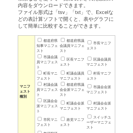
内容をダウンロードできます。
ファイル形式は「tsv」「txt」で、Excelな
どの表計算ソフトで開くと、表やグラフに
して簡単に比較することができます。
都道府県
都道府県議
市長マニフ
知事マニフェ
会議員マニフェ
ェスト
スト
スト
市議会議
区長マニフ
区議会議員
員マニフェス
ェスト
マニフェスト
ト
町長マニ
町議会議員
村長マニフ
フェスト
マニフェスト
ェスト
村議会議
都道府県議
マニフ
市議会会派
員マニフェス
会会派マニフェ
ェスト
マニフェスト
ト
スト
種別
区議会会
町議会会派
村議会会派
派マニフェス
マニフェスト
マニフェスト
ト
スイッチユ
市民マニ
政党マニフ
ーザーマニフェ
フェスト
ェスト
スト