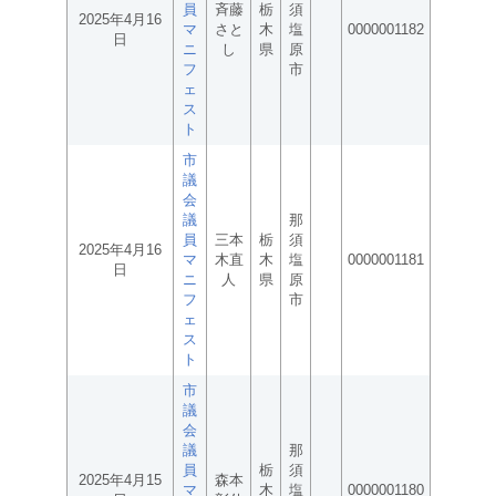
員
斉藤
栃
須
2025年4月16
マ
さと
木
塩
0000001182
日
ニ
し
県
原
フ
市
ェ
ス
ト
市
議
会
議
那
員
三本
栃
須
2025年4月16
マ
木直
木
塩
0000001181
日
ニ
人
県
原
フ
市
ェ
ス
ト
市
議
会
議
那
員
栃
須
2025年4月15
森本
マ
木
塩
0000001180