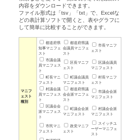
内容をダウンロードできます。
ファイル形式は「tsv」「txt」で、Excelな
どの表計算ソフトで開くと、表やグラフに
して簡単に比較することができます。
都道府県
都道府県議
市長マニフ
知事マニフェ
会議員マニフェ
ェスト
スト
スト
市議会議
区長マニフ
区議会議員
員マニフェス
ェスト
マニフェスト
ト
町長マニ
町議会議員
村長マニフ
フェスト
マニフェスト
ェスト
村議会議
都道府県議
マニフ
市議会会派
員マニフェス
会会派マニフェ
ェスト
マニフェスト
ト
スト
種別
区議会会
町議会会派
村議会会派
派マニフェス
マニフェスト
マニフェスト
ト
スイッチユ
市民マニ
政党マニフ
ーザーマニフェ
フェスト
ェスト
スト