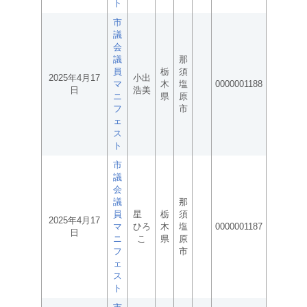
ト
市
議
会
議
那
員
栃
須
2025年4月17
小出
マ
木
塩
0000001188
日
浩美
ニ
県
原
フ
市
ェ
ス
ト
市
議
会
議
那
員
星
栃
須
2025年4月17
マ
ひろ
木
塩
0000001187
日
ニ
こ
県
原
フ
市
ェ
ス
ト