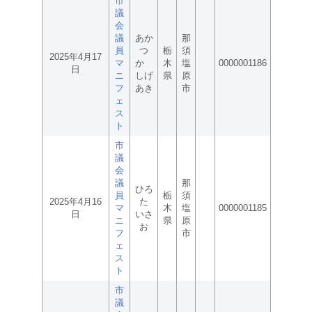
市
議
会
議
あか
那
員
つ
栃
須
2025年4月17
マ
か
木
塩
0000001186
日
ニ
しげ
県
原
フ
あき
市
ェ
ス
ト
市
議
会
議
那
ひろ
員
栃
須
2025年4月16
た
マ
木
塩
0000001185
日
いさ
ニ
県
原
お
フ
市
ェ
ス
ト
市
議