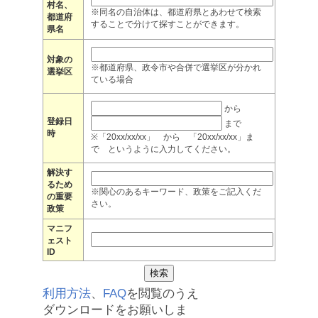
村名、
※同名の自治体は、都道府県とあわせて検索
都道府
することで分けて探すことができます。
県名
対象の
※都道府県、政令市や合併で選挙区が分かれ
選挙区
ている場合
から
登録日
まで
時
※「20xx/xx/xx」 から 「20xx/xx/xx」ま
で というように入力してください。
解決す
るため
※関心のあるキーワード、政策をご記入くだ
の重要
さい。
政策
マニフ
ェスト
ID
利用方法
、
FAQ
を閲覧のうえ
ダウンロードをお願いしま