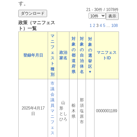
す。
21
-
30
件 /
1078
件
政策（マニフェス
1
2
3
4
5
...
108
ト）一覧
マ
対
対
対
ニ
象
象
象
フ
の
の
の
ェ
政治
マニフェス
登録年月日
都
自
選
ス
家名
トID
道
治
挙
ト
府
体
区
種
県
名
▼
別
市
議
会
議
那
山
員
栃
須
2025年4月17
形
マ
木
塩
0000001189
日
とし
ニ
県
原
ひろ
フ
市
ェ
ス