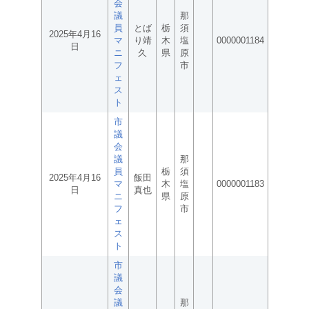
会
議
那
員
とば
栃
須
2025年4月16
マ
り靖
木
塩
0000001184
日
ニ
久
県
原
フ
市
ェ
ス
ト
市
議
会
議
那
員
栃
須
2025年4月16
飯田
マ
木
塩
0000001183
日
真也
ニ
県
原
フ
市
ェ
ス
ト
市
議
会
議
那