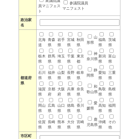
衆議院議
参議院議員
員マニフェス
マニフェスト
ト
政治家
名
山
北海
青森
岩手
宮城
秋田
福島
茨城
形県
道
県
県
県
県
県
県
神
栃木
群馬
埼玉
千葉
東京
新潟
富山
奈川県
県
県
県
県
都
県
県
静
石川
福井
山梨
長野
岐阜
愛知
三重
岡県
都道府
県
県
県
県
県
県
県
県
和
滋賀
京都
大阪
兵庫
奈良
鳥取
島根
歌山県
県
府
府
県
県
県
県
愛
岡山
広島
山口
徳島
香川
高知
福岡
媛県
県
県
県
県
県
県
県
鹿
佐賀
長崎
熊本
大分
宮崎
沖縄
その
児島県
県
県
県
県
県
県
他
市区町