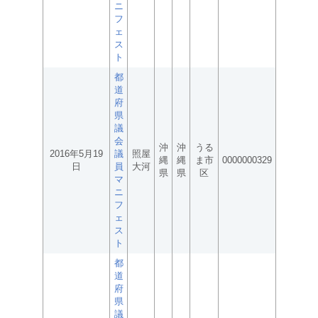
ニ
フ
ェ
ス
ト
都
道
府
県
議
会
沖
沖
うる
2016年5月19
議
照屋
縄
縄
ま市
0000000329
日
員
大河
県
県
区
マ
ニ
フ
ェ
ス
ト
都
道
府
県
議