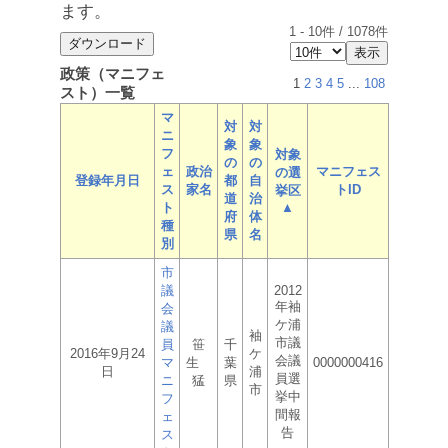
ます。
1
-
10
件 /
1078
件
政策（マニフェ
1
2
3
4
5
...
108
スト）一覧
マ
対
対
ニ
象
象
フ
対象
の
の
ェ
政治
マニフェス
の選
登録年月日
都
自
ス
家名
トID
挙区
道
治
ト
▲
府
体
種
県
名
別
市
議
2012
年袖
会
ケ浦
議
袖
市議
員
笹
千
2016年9月24
ケ
会議
マ
生
葉
0000000416
日
浦
員選
ニ
猛
県
市
挙中
フ
間報
ェ
告
ス