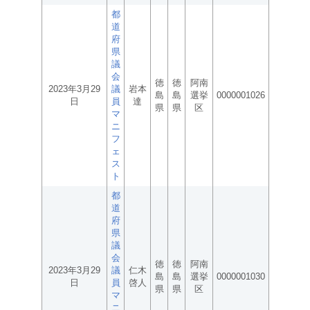
都
道
府
県
議
会
徳
徳
阿南
2023年3月29
議
岩本
島
島
選挙
0000001026
日
員
達
県
県
区
マ
ニ
フ
ェ
ス
ト
都
道
府
県
議
会
徳
徳
阿南
2023年3月29
議
仁木
島
島
選挙
0000001030
日
員
啓人
県
県
区
マ
ニ