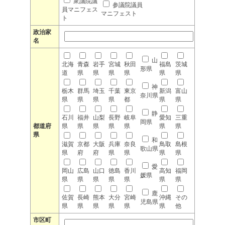
衆議院議
参議院議員
員マニフェス
マニフェスト
ト
政治家
名
山
北海
青森
岩手
宮城
秋田
福島
茨城
形県
道
県
県
県
県
県
県
神
栃木
群馬
埼玉
千葉
東京
新潟
富山
奈川県
県
県
県
県
都
県
県
静
石川
福井
山梨
長野
岐阜
愛知
三重
岡県
都道府
県
県
県
県
県
県
県
県
和
滋賀
京都
大阪
兵庫
奈良
鳥取
島根
歌山県
県
府
府
県
県
県
県
愛
岡山
広島
山口
徳島
香川
高知
福岡
媛県
県
県
県
県
県
県
県
鹿
佐賀
長崎
熊本
大分
宮崎
沖縄
その
児島県
県
県
県
県
県
県
他
市区町