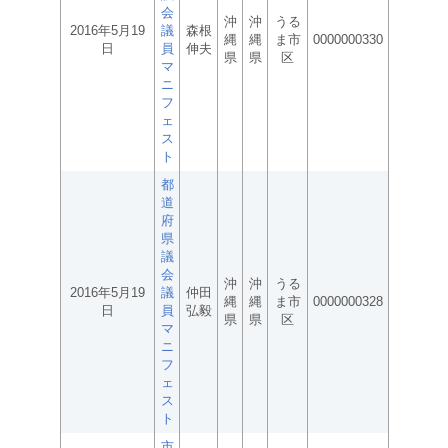
会
沖
沖
うる
2016年5月19
議
森根
縄
縄
ま市
0000000330
日
員
伸夫
県
県
区
マ
ニ
フ
ェ
ス
ト
都
道
府
県
議
会
沖
沖
うる
2016年5月19
議
仲田
縄
縄
ま市
0000000328
日
員
弘毅
県
県
区
マ
ニ
フ
ェ
ス
ト
市