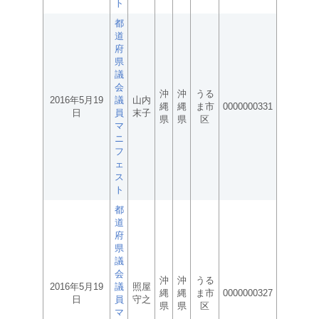
ト
都
道
府
県
議
会
沖
沖
うる
2016年5月19
議
山内
縄
縄
ま市
0000000331
日
員
末子
県
県
区
マ
ニ
フ
ェ
ス
ト
都
道
府
県
議
会
沖
沖
うる
2016年5月19
議
照屋
縄
縄
ま市
0000000327
日
員
守之
県
県
区
マ