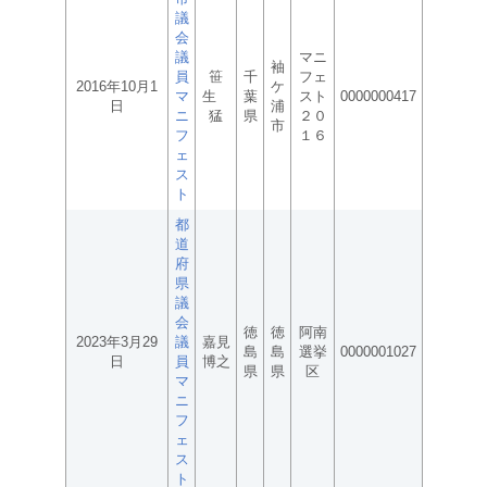
議
会
議
マニ
袖
員
笹
千
フェ
2016年10月1
ケ
マ
生
葉
スト
0000000417
日
浦
ニ
猛
県
２０
市
フ
１６
ェ
ス
ト
都
道
府
県
議
会
徳
徳
阿南
2023年3月29
議
嘉見
島
島
選挙
0000001027
日
員
博之
県
県
区
マ
ニ
フ
ェ
ス
ト