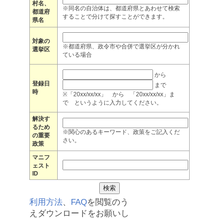
村名、
※同名の自治体は、都道府県とあわせて検索
都道府
することで分けて探すことができます。
県名
対象の
※都道府県、政令市や合併で選挙区が分かれ
選挙区
ている場合
から
登録日
まで
時
※「20xx/xx/xx」 から 「20xx/xx/xx」ま
で というように入力してください。
解決す
るため
※関心のあるキーワード、政策をご記入くだ
の重要
さい。
政策
マニフ
ェスト
ID
利用方法
、
FAQ
を閲覧のう
えダウンロードをお願いし