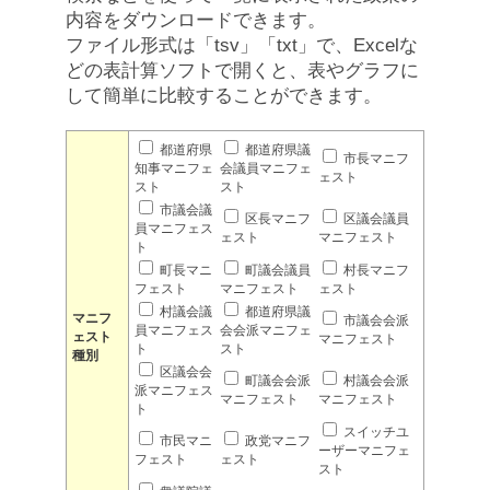
内容をダウンロードできます。
ファイル形式は「tsv」「txt」で、Excelな
どの表計算ソフトで開くと、表やグラフに
して簡単に比較することができます。
都道府県
都道府県議
市長マニフ
知事マニフェ
会議員マニフェ
ェスト
スト
スト
市議会議
区長マニフ
区議会議員
員マニフェス
ェスト
マニフェスト
ト
町長マニ
町議会議員
村長マニフ
フェスト
マニフェスト
ェスト
村議会議
都道府県議
マニフ
市議会会派
員マニフェス
会会派マニフェ
ェスト
マニフェスト
ト
スト
種別
区議会会
町議会会派
村議会会派
派マニフェス
マニフェスト
マニフェスト
ト
スイッチユ
市民マニ
政党マニフ
ーザーマニフェ
フェスト
ェスト
スト