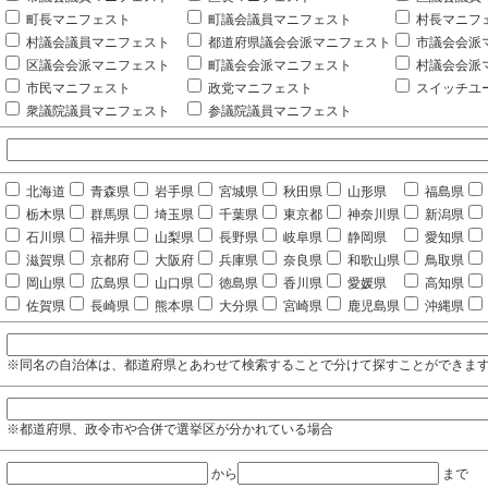
町長マニフェスト
町議会議員マニフェスト
村長マニフ
村議会議員マニフェスト
都道府県議会会派マニフェスト
市議会会派
区議会会派マニフェスト
町議会会派マニフェスト
村議会会派
市民マニフェスト
政党マニフェスト
スイッチユ
衆議院議員マニフェスト
参議院議員マニフェスト
北海道
青森県
岩手県
宮城県
秋田県
山形県
福島県
栃木県
群馬県
埼玉県
千葉県
東京都
神奈川県
新潟県
石川県
福井県
山梨県
長野県
岐阜県
静岡県
愛知県
滋賀県
京都府
大阪府
兵庫県
奈良県
和歌山県
鳥取県
岡山県
広島県
山口県
徳島県
香川県
愛媛県
高知県
佐賀県
長崎県
熊本県
大分県
宮崎県
鹿児島県
沖縄県
※同名の自治体は、都道府県とあわせて検索することで分けて探すことができま
※都道府県、政令市や合併で選挙区が分かれている場合
から
まで