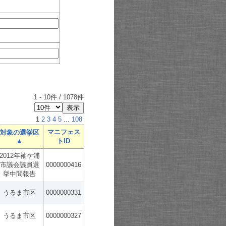
1
-
10
件 /
1078
件
1
2
3
4
5
...
108
マニフェス
対象の選挙区
▲
トID
2012年袖ケ浦
市議会議員選
0000000416
挙中間報告
うるま市区
0000000331
うるま市区
0000000327