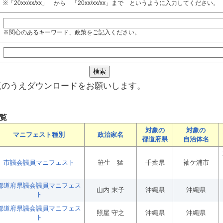
※「20xx/xx/xx」 から 「20xx/xx/xx」まで というように入力してください。
※関心のあるキーワード、政策をご記入ください。
覧のうえダウンロードをお願いします。
覧
対象の
対象の
マニフェスト種別
政治家名
都道府県
自治体名
市議会議員マニフェスト
笹生 猛
千葉県
袖ケ浦市
都道府県議会議員マニフェス
山内 末子
沖縄県
沖縄県
ト
都道府県議会議員マニフェス
照屋 守之
沖縄県
沖縄県
ト