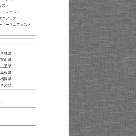
ェスト
マニフェスト
マニフェスト
ーザーマニフェスト
茨城県
富山県
三重県
島根県
福岡県
その他
す。