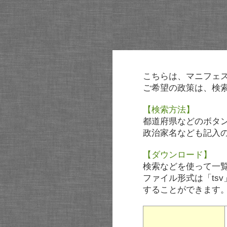
こちらは、マニフェ
ご希望の政策は、検
【検索方法】
都道府県などのボタ
政治家名なども記入
【ダウンロード】
検索などを使って一
ファイル形式は「tsv
することができます