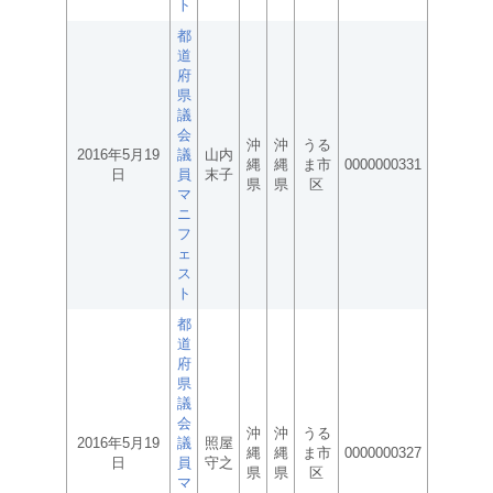
ト
都
道
府
県
議
会
沖
沖
うる
2016年5月19
議
山内
縄
縄
ま市
0000000331
日
員
末子
県
県
区
マ
ニ
フ
ェ
ス
ト
都
道
府
県
議
会
沖
沖
うる
2016年5月19
議
照屋
縄
縄
ま市
0000000327
日
員
守之
県
県
区
マ