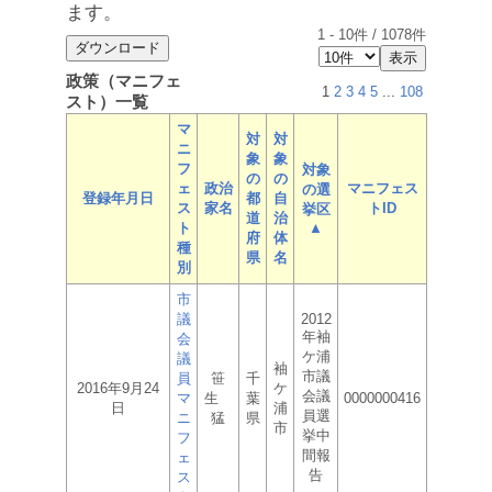
ます。
1
-
10
件 /
1078
件
政策（マニフェ
1
2
3
4
5
...
108
スト）一覧
マ
対
対
ニ
象
象
フ
対象
の
の
ェ
政治
マニフェス
の選
登録年月日
都
自
ス
家名
トID
挙区
道
治
ト
▲
府
体
種
県
名
別
市
議
2012
年袖
会
ケ浦
議
袖
市議
員
笹
千
2016年9月24
ケ
会議
マ
生
葉
0000000416
日
浦
員選
ニ
猛
県
市
挙中
フ
間報
ェ
告
ス