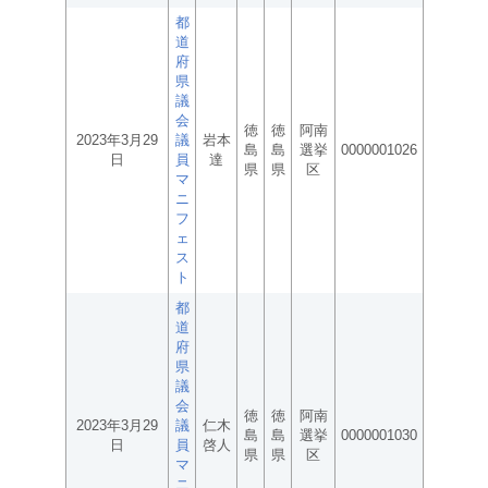
都
道
府
県
議
会
徳
徳
阿南
2023年3月29
議
岩本
島
島
選挙
0000001026
日
員
達
県
県
区
マ
ニ
フ
ェ
ス
ト
都
道
府
県
議
会
徳
徳
阿南
2023年3月29
議
仁木
島
島
選挙
0000001030
日
員
啓人
県
県
区
マ
ニ