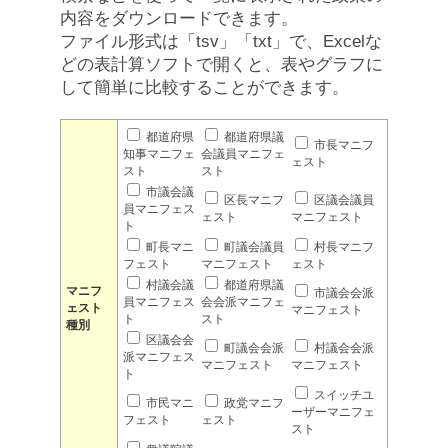
内容をダウンロードできます。
ファイル形式は「tsv」「txt」で、Excelな
どの表計算ソフトで開くと、表やグラフに
して簡単に比較することができます。
都道府県
都道府県議
市長マニフ
知事マニフェ
会議員マニフェ
ェスト
スト
スト
市議会議
区長マニフ
区議会議員
員マニフェス
ェスト
マニフェスト
ト
町長マニ
町議会議員
村長マニフ
フェスト
マニフェスト
ェスト
村議会議
都道府県議
マニフ
市議会会派
員マニフェス
会会派マニフェ
ェスト
マニフェスト
ト
スト
種別
区議会会
町議会会派
村議会会派
派マニフェス
マニフェスト
マニフェスト
ト
スイッチユ
市民マニ
政党マニフ
ーザーマニフェ
フェスト
ェスト
スト