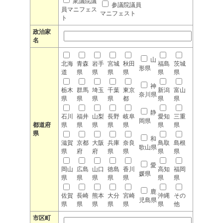
衆議院議
参議院議員
員マニフェス
マニフェスト
ト
政治家
名
山
北海
青森
岩手
宮城
秋田
福島
茨城
形県
道
県
県
県
県
県
県
神
栃木
群馬
埼玉
千葉
東京
新潟
富山
奈川県
県
県
県
県
都
県
県
静
石川
福井
山梨
長野
岐阜
愛知
三重
岡県
都道府
県
県
県
県
県
県
県
県
和
滋賀
京都
大阪
兵庫
奈良
鳥取
島根
歌山県
県
府
府
県
県
県
県
愛
岡山
広島
山口
徳島
香川
高知
福岡
媛県
県
県
県
県
県
県
県
鹿
佐賀
長崎
熊本
大分
宮崎
沖縄
その
児島県
県
県
県
県
県
県
他
市区町