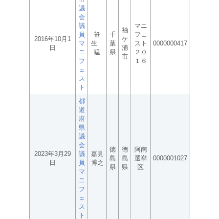
議
会
議
マニ
袖
員
笹
千
フェ
2016年10月1
ケ
マ
生
葉
スト
0000000417
日
浦
ニ
猛
県
２０
市
フ
１６
ェ
ス
ト
都
道
府
県
議
会
徳
徳
阿南
2023年3月29
議
嘉見
島
島
選挙
0000001027
日
員
博之
県
県
区
マ
ニ
フ
ェ
ス
ト