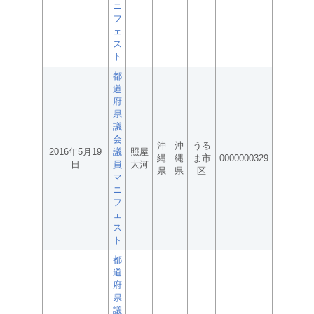
ニ
フ
ェ
ス
ト
都
道
府
県
議
会
沖
沖
うる
2016年5月19
議
照屋
縄
縄
ま市
0000000329
日
員
大河
県
県
区
マ
ニ
フ
ェ
ス
ト
都
道
府
県
議