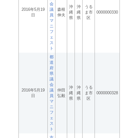
会
沖
沖
うる
2016年5月19
議
森根
縄
縄
ま市
0000000330
日
員
伸夫
県
県
区
マ
ニ
フ
ェ
ス
ト
都
道
府
県
議
会
沖
沖
うる
2016年5月19
議
仲田
縄
縄
ま市
0000000328
日
員
弘毅
県
県
区
マ
ニ
フ
ェ
ス
ト
市