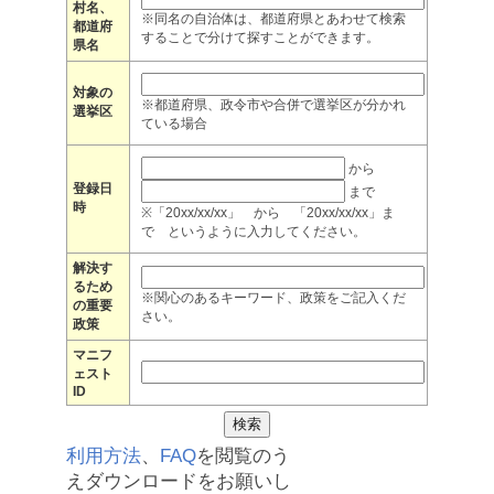
村名、
※同名の自治体は、都道府県とあわせて検索
都道府
することで分けて探すことができます。
県名
対象の
※都道府県、政令市や合併で選挙区が分かれ
選挙区
ている場合
から
登録日
まで
時
※「20xx/xx/xx」 から 「20xx/xx/xx」ま
で というように入力してください。
解決す
るため
※関心のあるキーワード、政策をご記入くだ
の重要
さい。
政策
マニフ
ェスト
ID
利用方法
、
FAQ
を閲覧のう
えダウンロードをお願いし