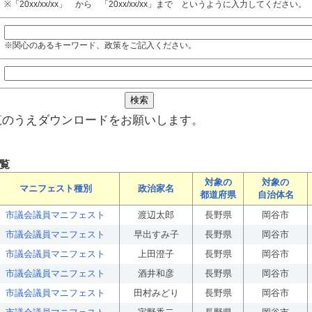
※「20xx/xx/xx」 から 「20xx/xx/xx」まで というように入力してください。
※関心のあるキーワード、政策をご記入ください。
覧のうえダウンロードをお願いします。
覧
対象の
対象の
マニフェスト種別
政治家名
都道府県
自治体名
市議会議員マニフェスト
渡辺太郎
長野県
岡谷市
市議会議員マニフェスト
早出すみ子
長野県
岡谷市
市議会議員マニフェスト
上田澄子
長野県
岡谷市
市議会議員マニフェスト
酒井和彦
長野県
岡谷市
市議会議員マニフェスト
田村みどり
長野県
岡谷市