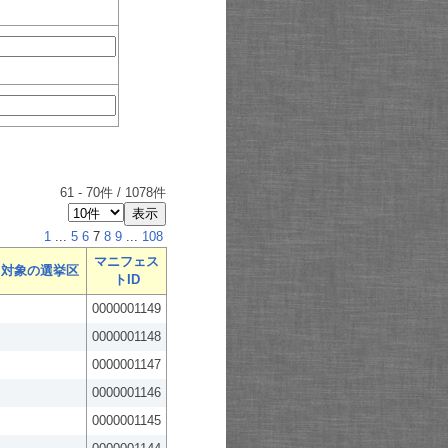
61
-
70
件 /
1078
件
1
...
5
6
7
8
9
...
108
マニフェス
対象の選挙区
トID
0000001149
0000001148
0000001147
0000001146
0000001145