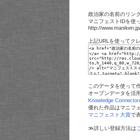
政治家の名前のリンク
マニフェストIDを使
http://www.maniken.j
上記URLを使ってク
このデータを使って
オープンデータを活
Knowledge Connector
優れた作品はマニフ
マニフェスト大賞
で
≫詳しい登録方法は