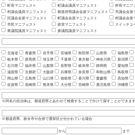
町長マニフェスト
町議会議員マニフェスト
村長マニフ
村議会議員マニフェスト
都道府県議会会派マニフェスト
市議会会派
区議会会派マニフェスト
町議会会派マニフェスト
村議会会派
市民マニフェスト
政党マニフェスト
スイッチユ
衆議院議員マニフェスト
参議院議員マニフェスト
北海道
青森県
岩手県
宮城県
秋田県
山形県
福島県
栃木県
群馬県
埼玉県
千葉県
東京都
神奈川県
新潟県
石川県
福井県
山梨県
長野県
岐阜県
静岡県
愛知県
滋賀県
京都府
大阪府
兵庫県
奈良県
和歌山県
鳥取県
岡山県
広島県
山口県
徳島県
香川県
愛媛県
高知県
佐賀県
長崎県
熊本県
大分県
宮崎県
鹿児島県
沖縄県
※同名の自治体は、都道府県とあわせて検索することで分けて探すことができま
※都道府県、政令市や合併で選挙区が分かれている場合
から
まで