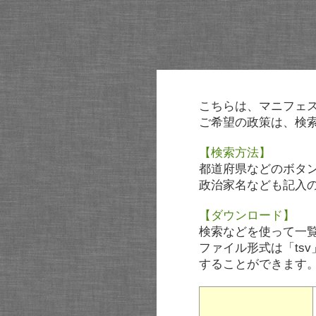
こちらは、マニフェ
ご希望の政策は、検
【検索方法】
都道府県などのボタ
政治家名なども記入
【ダウンロード】
検索などを使って一
ファイル形式は「tsv
することができます