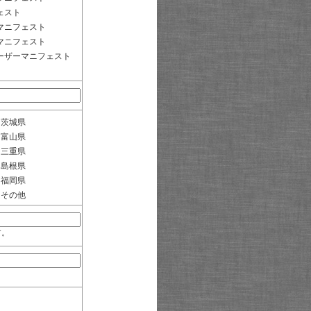
ェスト
マニフェスト
マニフェスト
ーザーマニフェスト
茨城県
富山県
三重県
島根県
福岡県
その他
す。