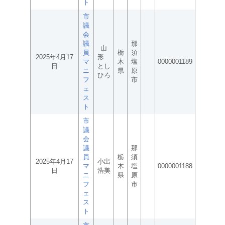
ト
市
議
会
議
那
山
員
栃
須
2025年4月17
形
マ
木
塩
0000001189
日
とし
ニ
県
原
ひろ
フ
市
ェ
ス
ト
市
議
会
議
那
員
栃
須
2025年4月17
小出
マ
木
塩
0000001188
日
浩美
ニ
県
原
フ
市
ェ
ス
ト