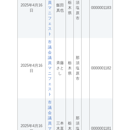
員
栃
須
2025年4月16
飯田
マ
木
塩
0000001183
日
真也
ニ
県
原
フ
市
ェ
ス
ト
市
議
会
議
那
員
斉藤
栃
須
2025年4月16
マ
さと
木
塩
0000001182
日
ニ
し
県
原
フ
市
ェ
ス
ト
市
議
会
議
那
員
三本
栃
須
2025年4月16
マ
木直
木
塩
0000001181