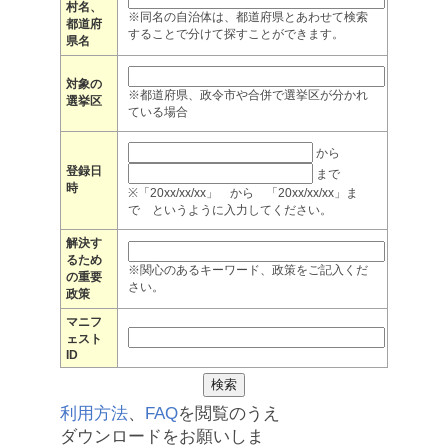
村名、
※同名の自治体は、都道府県とあわせて検索
都道府
することで分けて探すことができます。
県名
対象の
※都道府県、政令市や合併で選挙区が分かれ
選挙区
ている場合
から
登録日
まで
時
※「20xx/xx/xx」 から 「20xx/xx/xx」ま
で というように入力してください。
解決す
るため
※関心のあるキーワード、政策をご記入くだ
の重要
さい。
政策
マニフ
ェスト
ID
利用方法
、
FAQ
を閲覧のうえ
ダウンロードをお願いしま