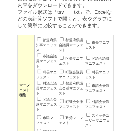
内容をダウンロードできます。
ファイル形式は「tsv」「txt」で、Excelな
どの表計算ソフトで開くと、表やグラフに
して簡単に比較することができます。
都道府県
都道府県議
市長マニフ
知事マニフェ
会議員マニフェ
ェスト
スト
スト
市議会議
区長マニフ
区議会議員
員マニフェス
ェスト
マニフェスト
ト
町長マニ
町議会議員
村長マニフ
フェスト
マニフェスト
ェスト
村議会議
都道府県議
マニフ
市議会会派
員マニフェス
会会派マニフェ
ェスト
マニフェスト
ト
スト
種別
区議会会
町議会会派
村議会会派
派マニフェス
マニフェスト
マニフェスト
ト
スイッチユ
市民マニ
政党マニフ
ーザーマニフェ
フェスト
ェスト
スト