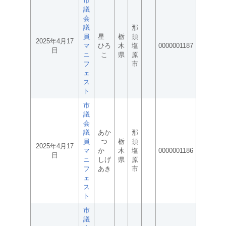
市
議
会
議
那
員
星
栃
須
2025年4月17
マ
ひろ
木
塩
0000001187
日
ニ
こ
県
原
フ
市
ェ
ス
ト
市
議
会
議
あか
那
員
つ
栃
須
2025年4月17
マ
か
木
塩
0000001186
日
ニ
しげ
県
原
フ
あき
市
ェ
ス
ト
市
議