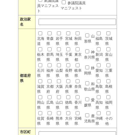
衆議院議
参議院議員
員マニフェス
マニフェスト
ト
政治家
名
山
北海
青森
岩手
宮城
秋田
福島
茨城
形県
道
県
県
県
県
県
県
神
栃木
群馬
埼玉
千葉
東京
新潟
富山
奈川県
県
県
県
県
都
県
県
静
石川
福井
山梨
長野
岐阜
愛知
三重
岡県
都道府
県
県
県
県
県
県
県
県
和
滋賀
京都
大阪
兵庫
奈良
鳥取
島根
歌山県
県
府
府
県
県
県
県
愛
岡山
広島
山口
徳島
香川
高知
福岡
媛県
県
県
県
県
県
県
県
鹿
佐賀
長崎
熊本
大分
宮崎
沖縄
その
児島県
県
県
県
県
県
県
他
市区町