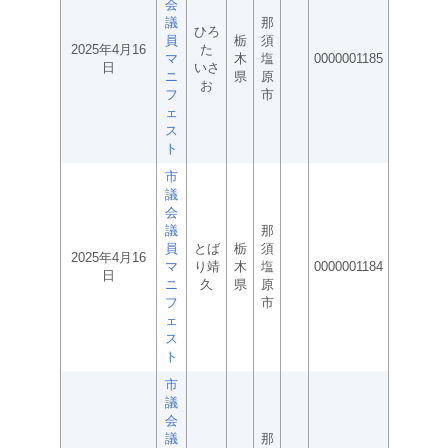
会
議
那
ひろ
員
栃
須
2025年4月16
た
マ
木
塩
0000001185
日
いさ
ニ
県
原
お
フ
市
ェ
ス
ト
市
議
会
議
那
員
とば
栃
須
2025年4月16
マ
り靖
木
塩
0000001184
日
ニ
久
県
原
フ
市
ェ
ス
ト
市
議
会
議
那