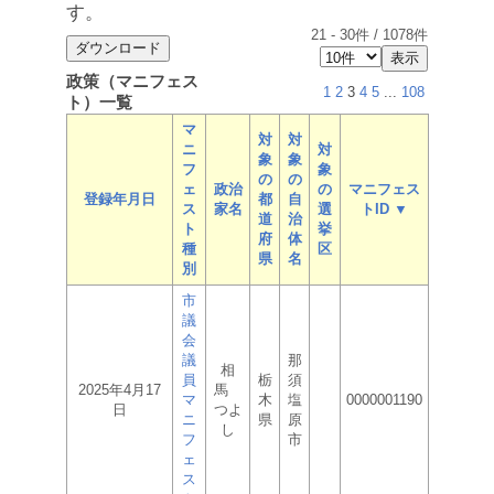
す。
21
-
30
件 /
1078
件
政策（マニフェス
1
2
3
4
5
...
108
ト）一覧
マ
対
対
ニ
対
象
象
フ
象
の
の
ェ
政治
の
マニフェス
登録年月日
都
自
ス
家名
選
トID ▼
道
治
ト
挙
府
体
種
区
県
名
別
市
議
会
議
那
相
員
栃
須
2025年4月17
馬
マ
木
塩
0000001190
日
つよ
ニ
県
原
し
フ
市
ェ
ス