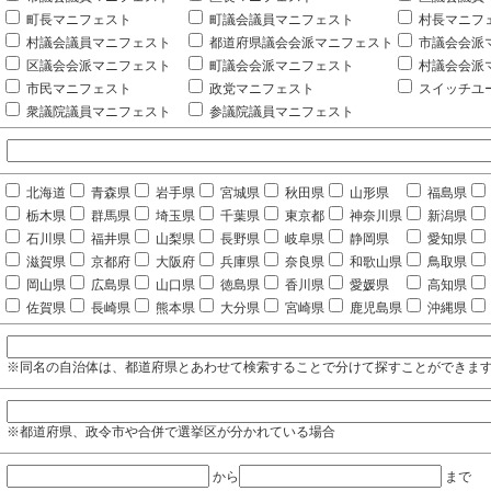
町長マニフェスト
町議会議員マニフェスト
村長マニフ
村議会議員マニフェスト
都道府県議会会派マニフェスト
市議会会派
区議会会派マニフェスト
町議会会派マニフェスト
村議会会派
市民マニフェスト
政党マニフェスト
スイッチユ
衆議院議員マニフェスト
参議院議員マニフェスト
北海道
青森県
岩手県
宮城県
秋田県
山形県
福島県
栃木県
群馬県
埼玉県
千葉県
東京都
神奈川県
新潟県
石川県
福井県
山梨県
長野県
岐阜県
静岡県
愛知県
滋賀県
京都府
大阪府
兵庫県
奈良県
和歌山県
鳥取県
岡山県
広島県
山口県
徳島県
香川県
愛媛県
高知県
佐賀県
長崎県
熊本県
大分県
宮崎県
鹿児島県
沖縄県
※同名の自治体は、都道府県とあわせて検索することで分けて探すことができま
※都道府県、政令市や合併で選挙区が分かれている場合
から
まで