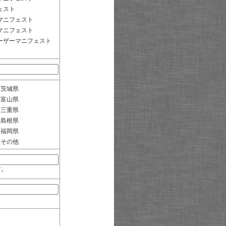
ェスト
マニフェスト
マニフェスト
ーザーマニフェスト
茨城県
富山県
三重県
島根県
福岡県
その他
す。