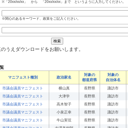
※「20xx/xx/xx」 から 「20xx/xx/xx」まで というように入力してください。
※関心のあるキーワード、政策をご記入ください。
覧のうえダウンロードをお願いします。
覧
対象の
対象の
マニフェスト種別
政治家名
都道府県
自治体名
市議会議員マニフェスト
横山真
長野県
諏訪市
市議会議員マニフェスト
大津学
長野県
諏訪市
市議会議員マニフェスト
高木智子
長野県
諏訪市
市議会議員マニフェスト
小泉正幸
長野県
諏訪市
市議会議員マニフェスト
牛山実弦
長野県
諏訪市