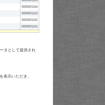
0000001165
0000001164
0000001163
0000001162
0000001161
ータとして提供され
を表示いただき、