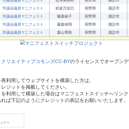
市議会議員マニフェスト
吉澤美樹郎
長野県
諏訪市
市議会議員マニフェスト
岩波万佐巳
長野県
諏訪市
市議会議員マニフェスト
藤森綾子
長野県
諏訪市
市議会議員マニフェスト
藤森靖明
長野県
諏訪市
市議会議員マニフェスト
森山博美
長野県
諏訪市
、
クリエイティブコモンズCC-BY
のライセンスでオープンデ
を再利用してウェブサイトを構築した方は、
クレジットを掲載してください。
タを利用して構築した場合はマニフェストスイッチへリンク
あれば下記のようにクレジットの表記をお願いいたします。