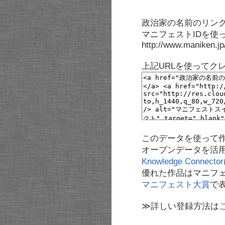
政治家の名前のリンク
マニフェストIDを使
http://www.maniken.j
上記URLを使ってク
このデータを使って
オープンデータを活
Knowledge Connector
優れた作品はマニフ
マニフェスト大賞
で
≫詳しい登録方法は