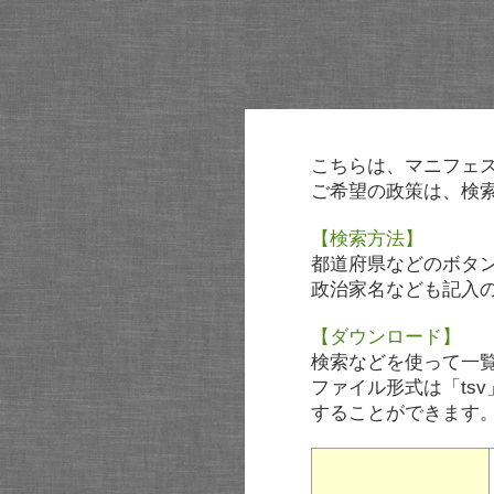
こちらは、マニフェ
ご希望の政策は、検
【検索方法】
都道府県などのボタ
政治家名なども記入
【ダウンロード】
検索などを使って一
ファイル形式は「tsv
することができます