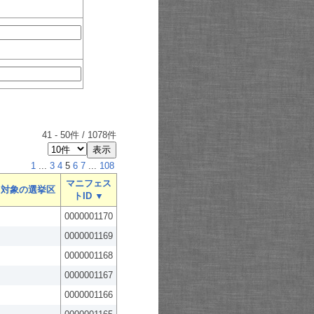
41
-
50
件 /
1078
件
1
...
3
4
5
6
7
...
108
マニフェス
対象の選挙区
トID ▼
0000001170
0000001169
0000001168
0000001167
0000001166