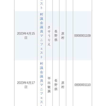
ス
ト
村
議
会
議
さ
員
そ
長
2023年4月15
原
マ
う
野
0000001109
日
村
ニ
り
県
フ
え
ェ
ス
ト
村
議
会
議
平
員
長
2023年4月17
出
原
マ
野
0000001110
日
敏
村
ニ
県
廣
フ
ェ
ス