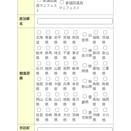
衆議院議
参議院議員
員マニフェス
マニフェスト
ト
政治家
名
山
北海
青森
岩手
宮城
秋田
福島
茨城
形県
道
県
県
県
県
県
県
神
栃木
群馬
埼玉
千葉
東京
新潟
富山
奈川県
県
県
県
県
都
県
県
静
石川
福井
山梨
長野
岐阜
愛知
三重
岡県
都道府
県
県
県
県
県
県
県
県
和
滋賀
京都
大阪
兵庫
奈良
鳥取
島根
歌山県
県
府
府
県
県
県
県
愛
岡山
広島
山口
徳島
香川
高知
福岡
媛県
県
県
県
県
県
県
県
鹿
佐賀
長崎
熊本
大分
宮崎
沖縄
その
児島県
県
県
県
県
県
県
他
市区町