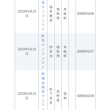
長
マ
福
徳
牟
2023年4月15
ニ
井
島
岐
0000001106
日
フ
雅
県
町
ェ
彦
ス
ト
町
長
マ
枡
徳
牟
2023年4月15
ニ
富
島
岐
0000001107
日
フ
治
県
町
ェ
ス
ト
村
議
会
議
松
員
長
2023年4月15
下
原
マ
野
0000001108
日
浩
村
ニ
県
史
フ
ェ