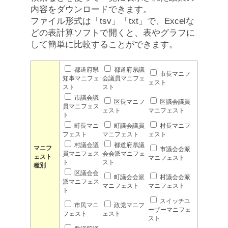
内容をダウンロードできます。
ファイル形式は「tsv」「txt」で、Excelな
どの表計算ソフトで開くと、表やグラフに
して簡単に比較することができます。
都道府県
都道府県議
市長マニフ
知事マニフェ
会議員マニフェ
ェスト
スト
スト
市議会議
区長マニフ
区議会議員
員マニフェス
ェスト
マニフェスト
ト
町長マニ
町議会議員
村長マニフ
フェスト
マニフェスト
ェスト
村議会議
都道府県議
マニフ
市議会会派
員マニフェス
会会派マニフェ
ェスト
マニフェスト
ト
スト
種別
区議会会
町議会会派
村議会会派
派マニフェス
マニフェスト
マニフェスト
ト
スイッチユ
市民マニ
政党マニフ
ーザーマニフェ
フェスト
ェスト
スト