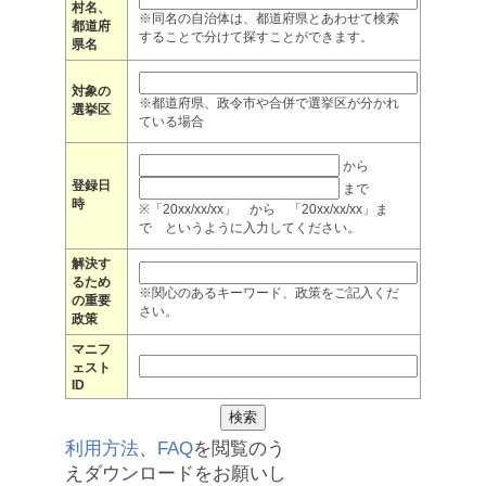
村名、
※同名の自治体は、都道府県とあわせて検索
都道府
することで分けて探すことができます。
県名
対象の
※都道府県、政令市や合併で選挙区が分かれ
選挙区
ている場合
から
登録日
まで
時
※「20xx/xx/xx」 から 「20xx/xx/xx」ま
で というように入力してください。
解決す
るため
※関心のあるキーワード、政策をご記入くだ
の重要
さい。
政策
マニフ
ェスト
ID
利用方法
、
FAQ
を閲覧のう
えダウンロードをお願いし