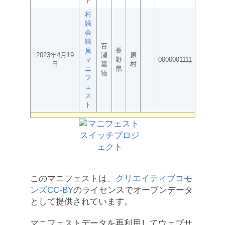
ト
村
議
会
議
百
員
長
2023年4月19
瀬
原
マ
野
0000001111
日
嘉
村
ニ
県
徳
フ
ェ
ス
ト
このマニフェストは、
クリエイティブコモ
ンズCC-BY
のライセンスでオープンデータ
として提供されています。
マニフェストデータを再利用してウェブサ