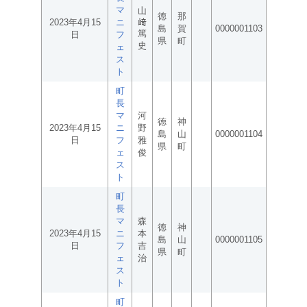
マ
山
徳
那
2023年4月15
ニ
﨑
島
賀
0000001103
篤
日
フ
県
町
史
ェ
ス
ト
町
長
マ
河
徳
神
2023年4月15
ニ
野
島
山
0000001104
日
フ
雅
県
町
ェ
俊
ス
ト
町
長
マ
森
徳
神
2023年4月15
ニ
本
島
山
0000001105
日
フ
吉
県
町
ェ
治
ス
ト
町