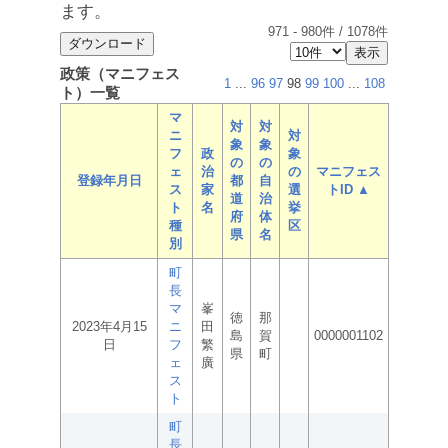
ます。
971
-
980
件 /
1078
件
政策（マニフェス
1
...
96
97
98
99
100
...
108
ト）一覧
マ
対
対
ニ
対
象
象
フ
政
象
の
の
ェ
治
の
マニフェス
登録年月日
都
自
ス
家
選
トID ▲
道
治
ト
名
挙
府
体
種
区
県
名
別
町
長
マ
峯
徳
那
2023年4月15
ニ
田
島
賀
0000001102
日
フ
繁
県
町
ェ
廣
ス
ト
町
長