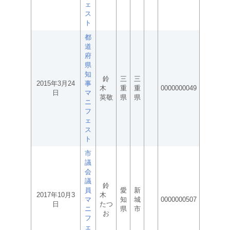
ェ
ス
ト
都
道
府
県
知
鈴
三
三
2015年3月24
事
木
重
重
0000000049
日
マ
英敬
県
県
ニ
フ
ェ
ス
ト
市
議
会
議
鈴
員
愛
新
2017年10月3
木
マ
知
城
0000000507
日
たつ
ニ
県
市
お
フ
ェ