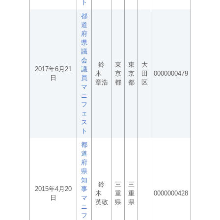
ト
都
道
府
県
議
会
鈴
東
東
大
2017年6月21
議
木
京
京
田
0000000479
日
員
章浩
都
都
区
マ
ニ
フ
ェ
ス
ト
都
道
府
県
知
鈴
三
三
2015年4月20
事
木
重
重
0000000428
日
マ
英敬
県
県
ニ
フ