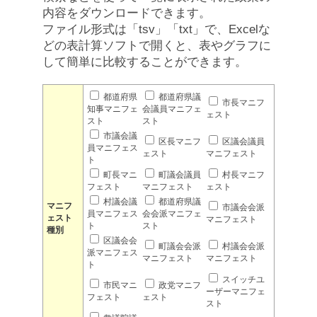
内容をダウンロードできます。
ファイル形式は「tsv」「txt」で、Excelな
どの表計算ソフトで開くと、表やグラフに
して簡単に比較することができます。
都道府県
都道府県議
市長マニフ
知事マニフェ
会議員マニフェ
ェスト
スト
スト
市議会議
区長マニフ
区議会議員
員マニフェス
ェスト
マニフェスト
ト
町長マニ
町議会議員
村長マニフ
フェスト
マニフェスト
ェスト
村議会議
都道府県議
マニフ
市議会会派
員マニフェス
会会派マニフェ
ェスト
マニフェスト
ト
スト
種別
区議会会
町議会会派
村議会会派
派マニフェス
マニフェスト
マニフェスト
ト
スイッチユ
市民マニ
政党マニフ
ーザーマニフェ
フェスト
ェスト
スト