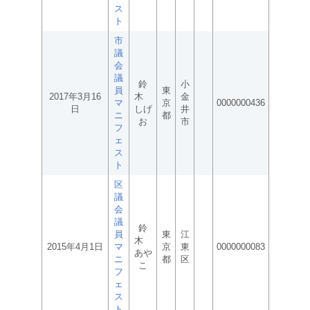
ス
ト
市
議
会
議
鈴
小
員
東
2017年3月16
木
金
マ
京
0000000436
日
しげ
井
ニ
都
お
市
フ
ェ
ス
ト
区
議
会
議
鈴
員
東
江
木
2015年4月1日
マ
京
東
0000000083
あや
ニ
都
区
こ
フ
ェ
ス
ト