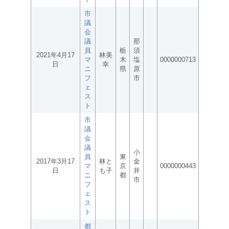
市
議
会
議
那
員
栃
須
2021年4月17
林美
マ
木
塩
0000000713
日
幸
ニ
県
原
フ
市
ェ
ス
ト
市
議
会
議
小
員
東
2017年3月17
林と
金
マ
京
0000000443
日
も子
井
ニ
都
市
フ
ェ
ス
ト
都