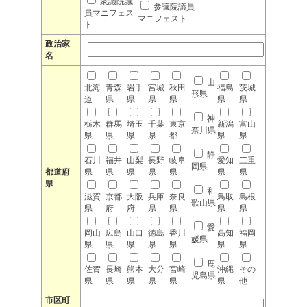
衆議院議
参議院議員
員マニフェス
マニフェスト
ト
政治家
名
山
北海
青森
岩手
宮城
秋田
福島
茨城
形県
道
県
県
県
県
県
県
神
栃木
群馬
埼玉
千葉
東京
新潟
富山
奈川県
県
県
県
県
都
県
県
静
石川
福井
山梨
長野
岐阜
愛知
三重
岡県
都道府
県
県
県
県
県
県
県
県
和
滋賀
京都
大阪
兵庫
奈良
鳥取
島根
歌山県
県
府
府
県
県
県
県
愛
岡山
広島
山口
徳島
香川
高知
福岡
媛県
県
県
県
県
県
県
県
鹿
佐賀
長崎
熊本
大分
宮崎
沖縄
その
児島県
県
県
県
県
県
県
他
市区町