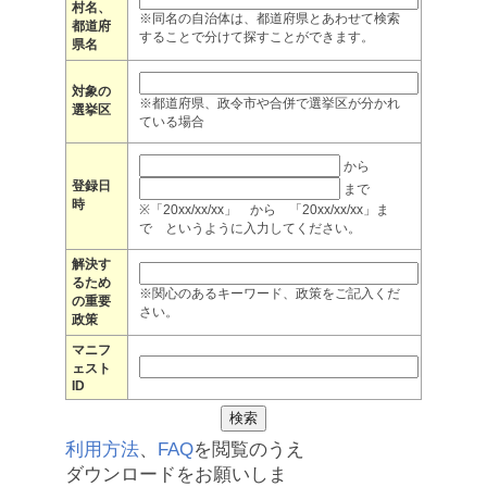
村名、
※同名の自治体は、都道府県とあわせて検索
都道府
することで分けて探すことができます。
県名
対象の
※都道府県、政令市や合併で選挙区が分かれ
選挙区
ている場合
から
登録日
まで
時
※「20xx/xx/xx」 から 「20xx/xx/xx」ま
で というように入力してください。
解決す
るため
※関心のあるキーワード、政策をご記入くだ
の重要
さい。
政策
マニフ
ェスト
ID
利用方法
、
FAQ
を閲覧のうえ
ダウンロードをお願いしま