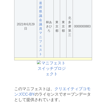
道
府
県
議
北
会
林あ
東
東
多
2021年6月29
議
きひ
京
京
摩
0000000883
日
員
ろ
都
都
第
マ
三
ニ
フ
ェ
ス
ト
このマニフェストは、
クリエイティブコモ
ンズCC-BY
のライセンスでオープンデータ
として提供されています。