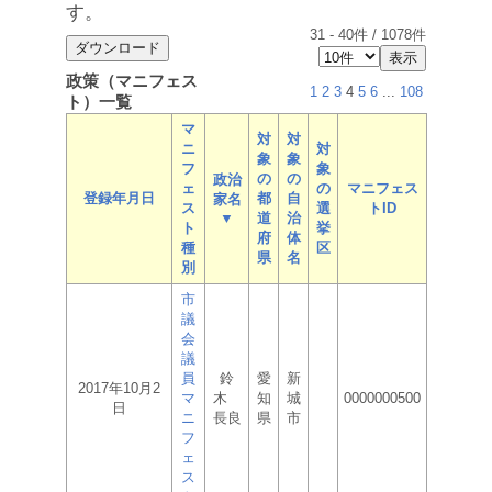
す。
31
-
40
件 /
1078
件
政策（マニフェス
1
2
3
4
5
6
...
108
ト）一覧
マ
対
対
ニ
対
象
象
フ
象
の
の
政治
ェ
の
マニフェス
登録年月日
都
自
家名
ス
選
トID
▼
道
治
ト
挙
府
体
種
区
県
名
別
市
議
会
議
員
鈴
愛
新
2017年10月2
マ
木
知
城
0000000500
日
ニ
長良
県
市
フ
ェ
ス