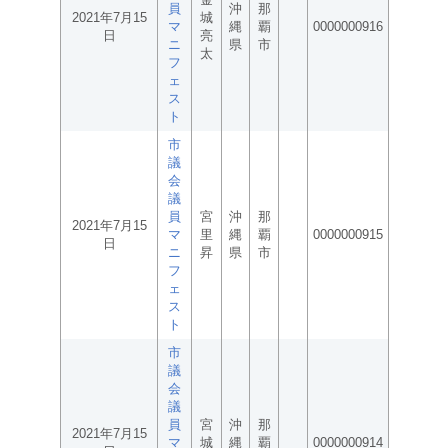
員
沖
那
2021年7月15
城
マ
縄
覇
0000000916
日
亮
ニ
県
市
太
フ
ェ
ス
ト
市
議
会
議
員
宮
沖
那
2021年7月15
マ
里
縄
覇
0000000915
日
ニ
昇
県
市
フ
ェ
ス
ト
市
議
会
議
員
宮
沖
那
2021年7月15
マ
城
縄
覇
0000000914