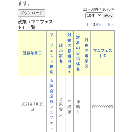
ます。
21
-
30
件 /
1078
件
政策（マニフェス
1
2
3
4
5
...
108
ト）一覧
マ
対
対
ニ
対
象
象
フ
政
象
の
の
ェ
治
の
マニフェス
都
登録年月日
自
ス
家
選
トID
道
治
ト
名
挙
府
体
種
区
県
名
別
▼
市
議
会
議
上
員
沖
那
2021年7月15
原
マ
縄
覇
0000000923
日
安
ニ
県
市
夫
フ
ェ
ス