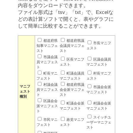
内容をダウンロードできます。
ファイル形式は「tsv」「txt」で、Excelな
どの表計算ソフトで開くと、表やグラフに
して簡単に比較することができます。
都道府県
都道府県議
市長マニフ
知事マニフェ
会議員マニフェ
ェスト
スト
スト
市議会議
区長マニフ
区議会議員
員マニフェス
ェスト
マニフェスト
ト
町長マニ
町議会議員
村長マニフ
フェスト
マニフェスト
ェスト
村議会議
都道府県議
マニフ
市議会会派
員マニフェス
会会派マニフェ
ェスト
マニフェスト
ト
スト
種別
区議会会
町議会会派
村議会会派
派マニフェス
マニフェスト
マニフェスト
ト
スイッチユ
市民マニ
政党マニフ
ーザーマニフェ
フェスト
ェスト
スト