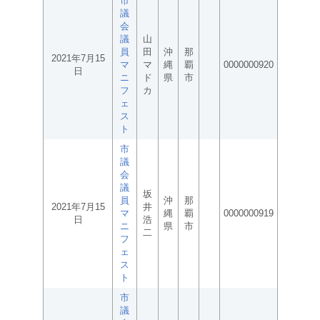
市
議
会
議
山
員
田
沖
那
2021年7月15
マ
マ
縄
覇
0000000920
日
ニ
ド
県
市
フ
カ
ェ
ス
ト
市
議
会
議
坂
員
沖
那
2021年7月15
井
マ
縄
覇
0000000919
日
浩
ニ
県
市
二
フ
ェ
ス
ト
市
議