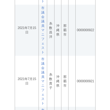
ト
市
議
会
議
糸
員
沖
那
2021年7月15
数
マ
縄
覇
0000000922
日
昌
ニ
県
市
洋
フ
ェ
ス
ト
市
議
会
議
糸
員
沖
那
2021年7月15
数
マ
縄
覇
0000000921
日
貴
ニ
県
市
子
フ
ェ
ス
ト