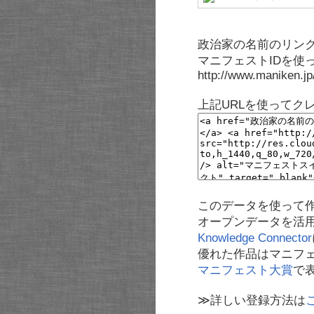
政治家の名前のリンク
マニフェストIDを使
http://www.maniken.j
上記URLを使ってク
このデータを使って
オープンデータを活
Knowledge Connector
優れた作品はマニフ
マニフェスト大賞
で
≫詳しい登録方法は