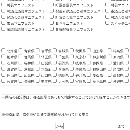
町長マニフェスト
町議会議員マニフェスト
村長マニフ
村議会議員マニフェスト
都道府県議会会派マニフェスト
市議会会派
区議会会派マニフェスト
町議会会派マニフェスト
村議会会派
市民マニフェスト
政党マニフェスト
スイッチユ
衆議院議員マニフェスト
参議院議員マニフェスト
北海道
青森県
岩手県
宮城県
秋田県
山形県
福島県
栃木県
群馬県
埼玉県
千葉県
東京都
神奈川県
新潟県
石川県
福井県
山梨県
長野県
岐阜県
静岡県
愛知県
滋賀県
京都府
大阪府
兵庫県
奈良県
和歌山県
鳥取県
岡山県
広島県
山口県
徳島県
香川県
愛媛県
高知県
佐賀県
長崎県
熊本県
大分県
宮崎県
鹿児島県
沖縄県
※同名の自治体は、都道府県とあわせて検索することで分けて探すことができま
※都道府県、政令市や合併で選挙区が分かれている場合
から
まで