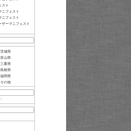
ェスト
マニフェスト
マニフェスト
ーザーマニフェスト
茨城県
富山県
三重県
島根県
福岡県
その他
す。