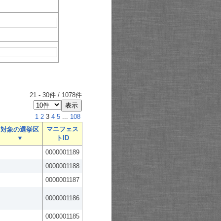
21
-
30
件 /
1078
件
1
2
3
4
5
...
108
マニフェス
対象の選挙区
▼
トID
0000001189
0000001188
0000001187
0000001186
0000001185