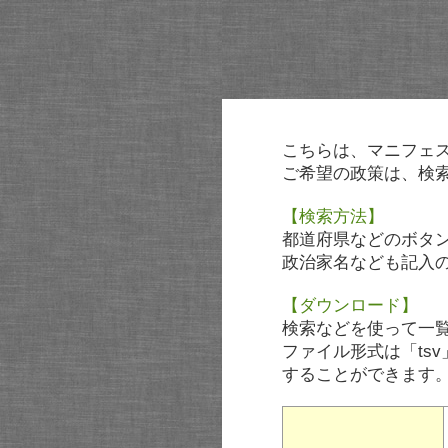
こちらは、マニフェ
ご希望の政策は、検
【検索方法】
都道府県などのボタ
政治家名なども記入
【ダウンロード】
検索などを使って一
ファイル形式は「tsv
することができます