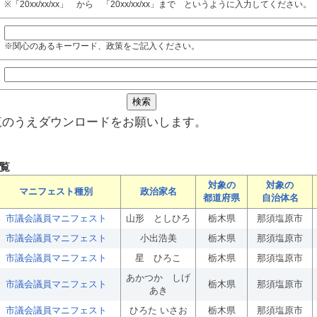
※「20xx/xx/xx」 から 「20xx/xx/xx」まで というように入力してください。
※関心のあるキーワード、政策をご記入ください。
覧のうえダウンロードをお願いします。
覧
対象の
対象の
マニフェスト種別
政治家名
都道府県
自治体名
市議会議員マニフェスト
山形 としひろ
栃木県
那須塩原市
市議会議員マニフェスト
小出浩美
栃木県
那須塩原市
市議会議員マニフェスト
星 ひろこ
栃木県
那須塩原市
あかつか しげ
市議会議員マニフェスト
栃木県
那須塩原市
あき
市議会議員マニフェスト
ひろた いさお
栃木県
那須塩原市