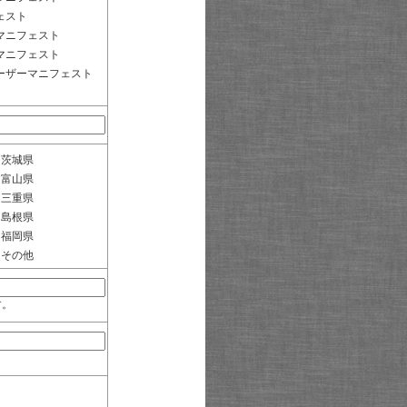
ェスト
マニフェスト
マニフェスト
ーザーマニフェスト
茨城県
富山県
三重県
島根県
福岡県
その他
す。