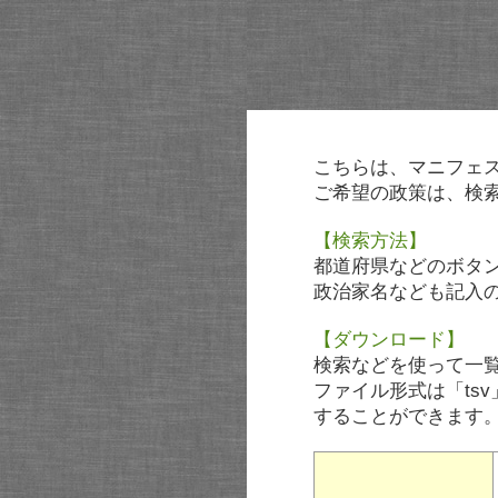
こちらは、マニフェ
ご希望の政策は、検
【検索方法】
都道府県などのボタ
政治家名なども記入
【ダウンロード】
検索などを使って一
ファイル形式は「tsv
することができます