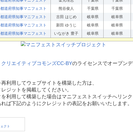
都道府県知事マニフェスト
金光理恵
千葉県
千葉県
都道府県知事マニフェスト
熊谷俊人
千葉県
千葉県
都道府県知事マニフェスト
古田 はじめ
岐阜県
岐阜県
都道府県知事マニフェスト
新田 ゆうじ
岐阜県
岐阜県
都道府県知事マニフェスト
いながき 豊子
岐阜県
岐阜県
、
クリエイティブコモンズCC-BY
のライセンスでオープンデ
を再利用してウェブサイトを構築した方は、
クレジットを掲載してください。
タを利用して構築した場合はマニフェストスイッチへリンク
あれば下記のようにクレジットの表記をお願いいたします。