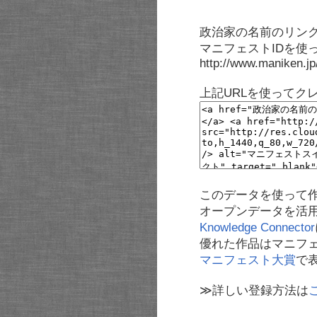
政治家の名前のリンク
マニフェストIDを使
http://www.maniken.j
上記URLを使ってク
このデータを使って
オープンデータを活
Knowledge Connector
優れた作品はマニフ
マニフェスト大賞
で
≫詳しい登録方法は