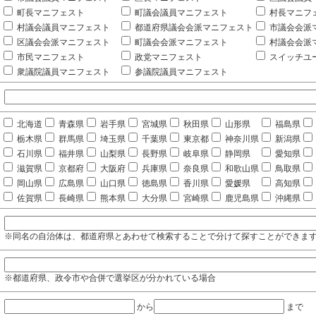
町長マニフェスト
町議会議員マニフェスト
村長マニフ
村議会議員マニフェスト
都道府県議会会派マニフェスト
市議会会派
区議会会派マニフェスト
町議会会派マニフェスト
村議会会派
市民マニフェスト
政党マニフェスト
スイッチユ
衆議院議員マニフェスト
参議院議員マニフェスト
北海道
青森県
岩手県
宮城県
秋田県
山形県
福島県
栃木県
群馬県
埼玉県
千葉県
東京都
神奈川県
新潟県
石川県
福井県
山梨県
長野県
岐阜県
静岡県
愛知県
滋賀県
京都府
大阪府
兵庫県
奈良県
和歌山県
鳥取県
岡山県
広島県
山口県
徳島県
香川県
愛媛県
高知県
佐賀県
長崎県
熊本県
大分県
宮崎県
鹿児島県
沖縄県
※同名の自治体は、都道府県とあわせて検索することで分けて探すことができま
※都道府県、政令市や合併で選挙区が分かれている場合
から
まで