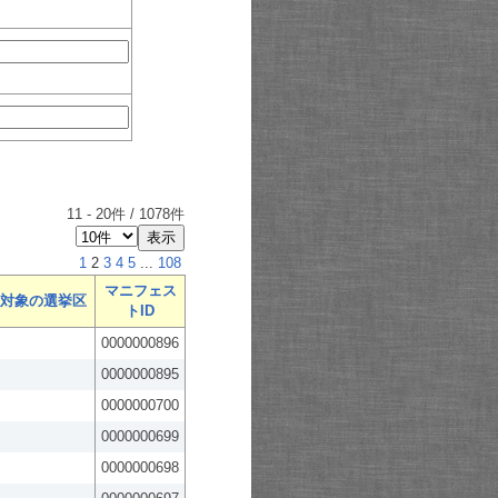
11
-
20
件 /
1078
件
1
2
3
4
5
...
108
マニフェス
対象の選挙区
トID
0000000896
0000000895
0000000700
0000000699
0000000698