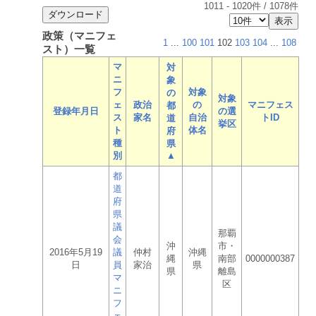
1011
-
1020
件 /
1078
件
政策（マニフェ
1
...
100
101
102
103
104
...
108
スト）一覧
マ
対
ニ
象
フ
対象
の
対象
ェ
政治
の
マニフェス
都
登録年月日
の選
ス
家名
自治
トID
道
挙区
ト
体名
府
種
県
別
▲
都
道
府
県
議
那覇
会
沖
市・
2016年5月19
議
仲村
沖縄
縄
南部
0000000387
日
員
家治
県
県
離島
マ
区
ニ
フ
ェ