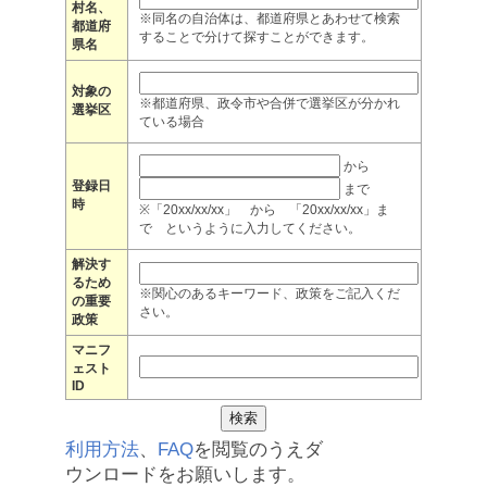
村名、
※同名の自治体は、都道府県とあわせて検索
都道府
することで分けて探すことができます。
県名
対象の
※都道府県、政令市や合併で選挙区が分かれ
選挙区
ている場合
から
登録日
まで
時
※「20xx/xx/xx」 から 「20xx/xx/xx」ま
で というように入力してください。
解決す
るため
※関心のあるキーワード、政策をご記入くだ
の重要
さい。
政策
マニフ
ェスト
ID
利用方法
、
FAQ
を閲覧のうえダ
ウンロードをお願いします。