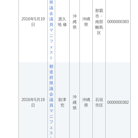
県
議
那覇
会
沖
市・
2016年5月19
議
渡久
沖縄
縄
南部
0000000383
日
員
地 修
県
県
離島
マ
区
ニ
フ
ェ
ス
ト
都
道
府
県
議
会
沖
2016年5月19
議
前津
沖縄
石垣
縄
0000000382
日
員
究
県
市区
県
マ
ニ
フ
ェ
ス