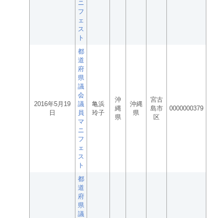
ニ
フ
ェ
ス
ト
都
道
府
県
議
会
沖
宮古
2016年5月19
議
亀浜
沖縄
縄
島市
0000000379
日
員
玲子
県
県
区
マ
ニ
フ
ェ
ス
ト
都
道
府
県
議