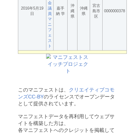
会
沖
宮古
2016年5月19
議
嘉手
沖縄
縄
島市
0000000378
日
員
納 学
県
県
区
マ
ニ
フ
ェ
ス
ト
このマニフェストは、
クリエイティブコモ
ンズCC-BY
のライセンスでオープンデータ
として提供されています。
マニフェストデータを再利用してウェブサ
イトを構築した方は、
各マニフェストへのクレジットを掲載して