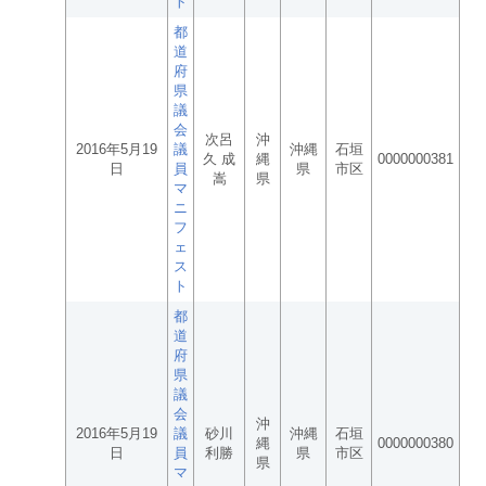
ト
都
道
府
県
議
会
次呂
沖
2016年5月19
議
沖縄
石垣
久 成
縄
0000000381
日
員
県
市区
嵩
県
マ
ニ
フ
ェ
ス
ト
都
道
府
県
議
会
沖
2016年5月19
議
砂川
沖縄
石垣
縄
0000000380
日
員
利勝
県
市区
県
マ