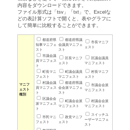
内容をダウンロードできます。
ファイル形式は「tsv」「txt」で、Excelな
どの表計算ソフトで開くと、表やグラフに
して簡単に比較することができます。
都道府県
都道府県議
市長マニフ
知事マニフェ
会議員マニフェ
ェスト
スト
スト
市議会議
区長マニフ
区議会議員
員マニフェス
ェスト
マニフェスト
ト
町長マニ
町議会議員
村長マニフ
フェスト
マニフェスト
ェスト
村議会議
都道府県議
マニフ
市議会会派
員マニフェス
会会派マニフェ
ェスト
マニフェスト
ト
スト
種別
区議会会
町議会会派
村議会会派
派マニフェス
マニフェスト
マニフェスト
ト
スイッチユ
市民マニ
政党マニフ
ーザーマニフェ
フェスト
ェスト
スト