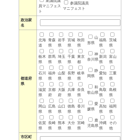
衆議院議
参議院議員
員マニフェス
マニフェスト
ト
政治家
名
山
北海
青森
岩手
宮城
秋田
福島
茨城
形県
道
県
県
県
県
県
県
神
栃木
群馬
埼玉
千葉
東京
新潟
富山
奈川県
県
県
県
県
都
県
県
静
石川
福井
山梨
長野
岐阜
愛知
三重
岡県
都道府
県
県
県
県
県
県
県
県
和
滋賀
京都
大阪
兵庫
奈良
鳥取
島根
歌山県
県
府
府
県
県
県
県
愛
岡山
広島
山口
徳島
香川
高知
福岡
媛県
県
県
県
県
県
県
県
鹿
佐賀
長崎
熊本
大分
宮崎
沖縄
その
児島県
県
県
県
県
県
県
他
市区町