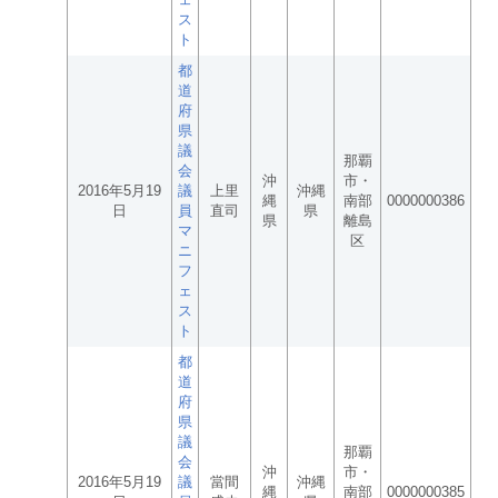
ス
ト
都
道
府
県
議
那覇
会
沖
市・
2016年5月19
議
上里
沖縄
縄
南部
0000000386
日
員
直司
県
県
離島
マ
区
ニ
フ
ェ
ス
ト
都
道
府
県
議
那覇
会
沖
市・
2016年5月19
議
當間
沖縄
縄
南部
0000000385