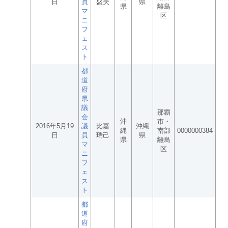
日
員
盛夫
県
県
離島
マ
区
ニ
フ
ェ
ス
ト
都
道
府
県
議
那覇
会
沖
市・
2016年5月19
議
比嘉
沖縄
縄
南部
0000000384
日
員
瑞己
県
県
離島
マ
区
ニ
フ
ェ
ス
ト
都
道
府