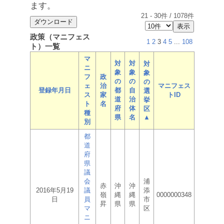
ます。
21
-
30
件 /
1078
件
政策（マニフェス
1
2
3
4
5
...
108
ト）一覧
マ
対
対
対
ニ
象
象
象
フ
政
の
の
の
ェ
治
マニフェス
登録年月日
都
自
選
ス
家
トID
道
治
挙
ト
名
府
体
区
種
県
名
▲
別
都
道
府
県
議
会
浦
赤
沖
沖
2016年5月19
議
添
嶺
縄
縄
0000000348
日
員
市
昇
県
県
マ
区
ニ