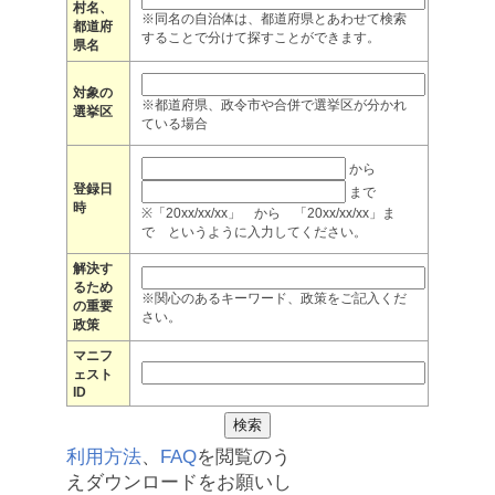
村名、
※同名の自治体は、都道府県とあわせて検索
都道府
することで分けて探すことができます。
県名
対象の
※都道府県、政令市や合併で選挙区が分かれ
選挙区
ている場合
から
登録日
まで
時
※「20xx/xx/xx」 から 「20xx/xx/xx」ま
で というように入力してください。
解決す
るため
※関心のあるキーワード、政策をご記入くだ
の重要
さい。
政策
マニフ
ェスト
ID
利用方法
、
FAQ
を閲覧のう
えダウンロードをお願いし