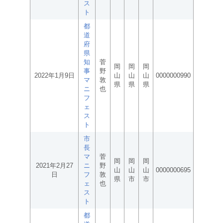
ス
ト
都
道
府
県
知
菅
岡
岡
岡
事
野
2022年1月9日
山
山
山
0000000990
マ
敦
県
県
県
ニ
也
フ
ェ
ス
ト
市
長
マ
菅
岡
岡
岡
2021年2月27
ニ
野
山
山
山
0000000695
日
フ
敦
県
市
市
ェ
也
ス
ト
都