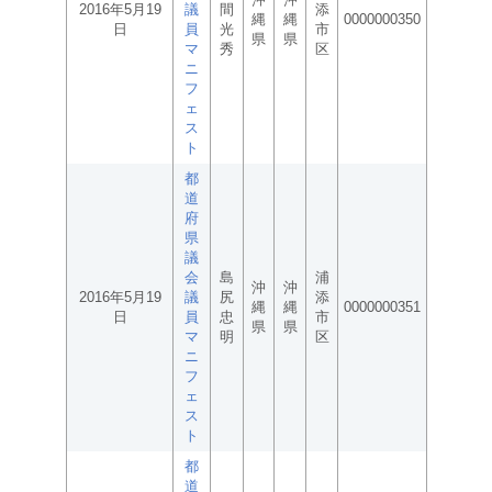
2016年5月19
議
間
添
縄
縄
0000000350
日
員
光
市
県
県
マ
秀
区
ニ
フ
ェ
ス
ト
都
道
府
県
議
会
島
浦
沖
沖
2016年5月19
議
尻
添
縄
縄
0000000351
日
員
忠
市
県
県
マ
明
区
ニ
フ
ェ
ス
ト
都
道