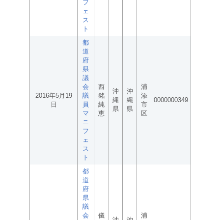
フ
ェ
ス
ト
都
道
府
県
議
会
西
浦
沖
沖
2016年5月19
議
銘
添
縄
縄
0000000349
日
員
純
市
県
県
マ
恵
区
ニ
フ
ェ
ス
ト
都
道
府
県
議
会
儀
浦
沖
沖