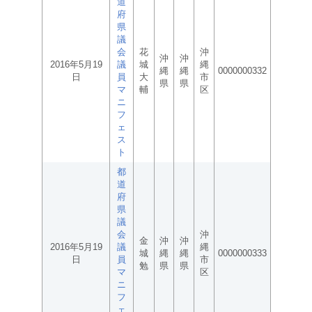
道
府
県
議
会
花
沖
沖
沖
2016年5月19
議
城
縄
縄
縄
0000000332
日
員
大
市
県
県
マ
輔
区
ニ
フ
ェ
ス
ト
都
道
府
県
議
会
沖
金
沖
沖
2016年5月19
議
縄
城
縄
縄
0000000333
日
員
市
勉
県
県
マ
区
ニ
フ
ェ