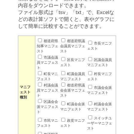
内容をダウンロードできます。
ファイル形式は「tsv」「txt」で、Excelな
どの表計算ソフトで開くと、表やグラフに
して簡単に比較することができます。
都道府県
都道府県議
市長マニフ
知事マニフェ
会議員マニフェ
ェスト
スト
スト
市議会議
区長マニフ
区議会議員
員マニフェス
ェスト
マニフェスト
ト
町長マニ
町議会議員
村長マニフ
フェスト
マニフェスト
ェスト
村議会議
都道府県議
マニフ
市議会会派
員マニフェス
会会派マニフェ
ェスト
マニフェスト
ト
スト
種別
区議会会
町議会会派
村議会会派
派マニフェス
マニフェスト
マニフェスト
ト
スイッチユ
市民マニ
政党マニフ
ーザーマニフェ
フェスト
ェスト
スト