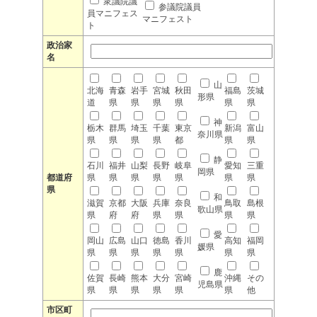
衆議院議
参議院議員
員マニフェス
マニフェスト
ト
政治家
名
山
北海
青森
岩手
宮城
秋田
福島
茨城
形県
道
県
県
県
県
県
県
神
栃木
群馬
埼玉
千葉
東京
新潟
富山
奈川県
県
県
県
県
都
県
県
静
石川
福井
山梨
長野
岐阜
愛知
三重
岡県
都道府
県
県
県
県
県
県
県
県
和
滋賀
京都
大阪
兵庫
奈良
鳥取
島根
歌山県
県
府
府
県
県
県
県
愛
岡山
広島
山口
徳島
香川
高知
福岡
媛県
県
県
県
県
県
県
県
鹿
佐賀
長崎
熊本
大分
宮崎
沖縄
その
児島県
県
県
県
県
県
県
他
市区町