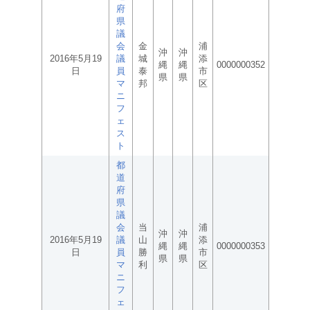
府
県
議
会
金
浦
沖
沖
2016年5月19
議
城
添
縄
縄
0000000352
日
員
泰
市
県
県
マ
邦
区
ニ
フ
ェ
ス
ト
都
道
府
県
議
会
当
浦
沖
沖
2016年5月19
議
山
添
縄
縄
0000000353
日
員
勝
市
県
県
マ
利
区
ニ
フ
ェ