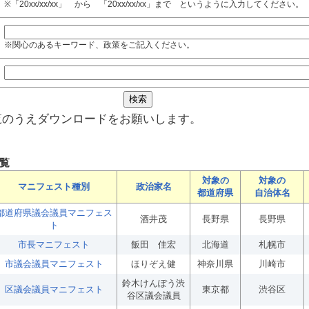
※「20xx/xx/xx」 から 「20xx/xx/xx」まで というように入力してください。
※関心のあるキーワード、政策をご記入ください。
覧のうえダウンロードをお願いします。
覧
対象の
対象の
マニフェスト種別
政治家名
都道府県
自治体名
都道府県議会議員マニフェス
酒井茂
長野県
長野県
ト
市長マニフェスト
飯田 佳宏
北海道
札幌市
市議会議員マニフェスト
ほりぞえ健
神奈川県
川崎市
鈴木けんぽう渋
区議会議員マニフェスト
東京都
渋谷区
谷区議会議員