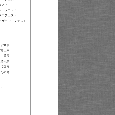
ェスト
マニフェスト
マニフェスト
ーザーマニフェスト
茨城県
富山県
三重県
島根県
福岡県
その他
す。