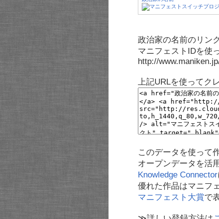
政治家の名前のリンク
マニフェストIDを使
http://www.maniken.j
上記URLを使ってク
このデータを使って
オープンデータを活
Knowledge Connector
優れた作品はマニフ
マニフェスト大賞
で
≫詳しい登録方法は