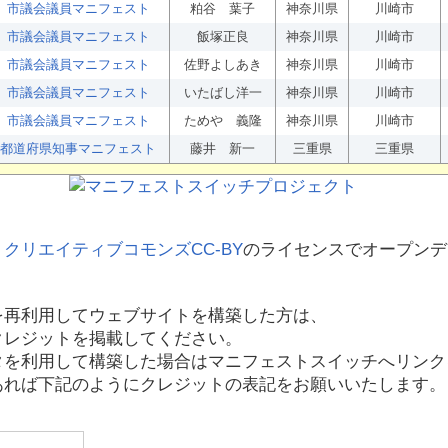
市議会議員マニフェスト
粕谷 葉子
神奈川県
川崎市
市議会議員マニフェスト
飯塚正良
神奈川県
川崎市
市議会議員マニフェスト
佐野よしあき
神奈川県
川崎市
市議会議員マニフェスト
いたばし洋一
神奈川県
川崎市
市議会議員マニフェスト
ためや 義隆
神奈川県
川崎市
都道府県知事マニフェスト
藤井 新一
三重県
三重県
、
クリエイティブコモンズCC-BY
のライセンスでオープンデ
を再利用してウェブサイトを構築した方は、
クレジットを掲載してください。
タを利用して構築した場合はマニフェストスイッチへリンク
あれば下記のようにクレジットの表記をお願いいたします。