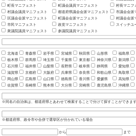
町長マニフェスト
町議会議員マニフェスト
村長マニフ
村議会議員マニフェスト
都道府県議会会派マニフェスト
市議会会派
区議会会派マニフェスト
町議会会派マニフェスト
村議会会派
市民マニフェスト
政党マニフェスト
スイッチユ
衆議院議員マニフェスト
参議院議員マニフェスト
北海道
青森県
岩手県
宮城県
秋田県
山形県
福島県
栃木県
群馬県
埼玉県
千葉県
東京都
神奈川県
新潟県
石川県
福井県
山梨県
長野県
岐阜県
静岡県
愛知県
滋賀県
京都府
大阪府
兵庫県
奈良県
和歌山県
鳥取県
岡山県
広島県
山口県
徳島県
香川県
愛媛県
高知県
佐賀県
長崎県
熊本県
大分県
宮崎県
鹿児島県
沖縄県
※同名の自治体は、都道府県とあわせて検索することで分けて探すことができま
※都道府県、政令市や合併で選挙区が分かれている場合
から
まで