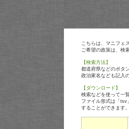
こちらは、マニフェ
ご希望の政策は、検
【検索方法】
都道府県などのボタ
政治家名なども記入
【ダウンロード】
検索などを使って一
ファイル形式は「tsv
することができます