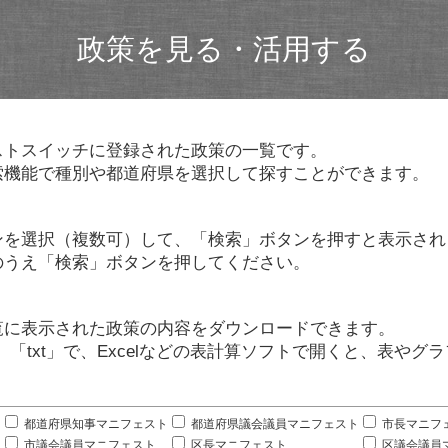
政策を見る・活用する
ストスイッチに登録された政策の一覧です。
索機能で種別や都道府県を選択して探すことができます。
ンを選択（複数可）して、「検索」ボタンを押すと表示され
のうえ「検索」ボタンを押してください。
覧に表示された政策の内容をダウンロードできます。
」「txt」で、Excelなどの表計算ソフトで開くと、表や
。
都道府県知事マニフェスト
都道府県議会議員マニフェスト
市長マニフ
市議会議員マニフェスト
区長マニフェスト
区議会議員