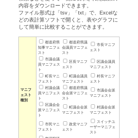
内容をダウンロードできます。
ファイル形式は「tsv」「txt」で、Excelな
どの表計算ソフトで開くと、表やグラフに
して簡単に比較することができます。
都道府県
都道府県議
市長マニフ
知事マニフェ
会議員マニフェ
ェスト
スト
スト
市議会議
区長マニフ
区議会議員
員マニフェス
ェスト
マニフェスト
ト
町長マニ
町議会議員
村長マニフ
フェスト
マニフェスト
ェスト
村議会議
都道府県議
マニフ
市議会会派
員マニフェス
会会派マニフェ
ェスト
マニフェスト
ト
スト
種別
区議会会
町議会会派
村議会会派
派マニフェス
マニフェスト
マニフェスト
ト
スイッチユ
市民マニ
政党マニフ
ーザーマニフェ
フェスト
ェスト
スト