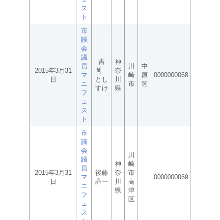
ス
ト
市
議
会
議
吉
神
員
川
中
2015年3月31
岡
奈
マ
崎
原
0000000068
日
とし
川
ニ
市
区
すけ
県
フ
ェ
ス
ト
市
議
会
川
議
神
崎
員
2015年3月31
後藤
奈
市
マ
0000000069
日
晶一
川
高
ニ
県
津
フ
区
ェ
ス