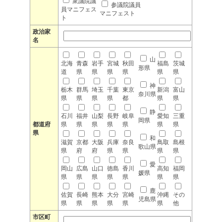
衆議院議
参議院議員
員マニフェス
マニフェスト
ト
政治家
名
山
北海
青森
岩手
宮城
秋田
福島
茨城
形県
道
県
県
県
県
県
県
神
栃木
群馬
埼玉
千葉
東京
新潟
富山
奈川県
県
県
県
県
都
県
県
静
石川
福井
山梨
長野
岐阜
愛知
三重
岡県
都道府
県
県
県
県
県
県
県
県
和
滋賀
京都
大阪
兵庫
奈良
鳥取
島根
歌山県
県
府
府
県
県
県
県
愛
岡山
広島
山口
徳島
香川
高知
福岡
媛県
県
県
県
県
県
県
県
鹿
佐賀
長崎
熊本
大分
宮崎
沖縄
その
児島県
県
県
県
県
県
県
他
市区町