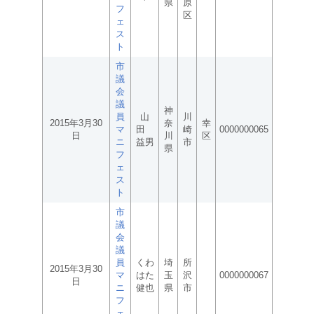
県
原
フ
区
ェ
ス
ト
市
議
会
議
神
員
山
川
2015年3月30
奈
幸
マ
田
崎
0000000065
日
川
区
ニ
益男
市
県
フ
ェ
ス
ト
市
議
会
議
員
くわ
埼
所
2015年3月30
マ
はた
玉
沢
0000000067
日
ニ
健也
県
市
フ
ェ