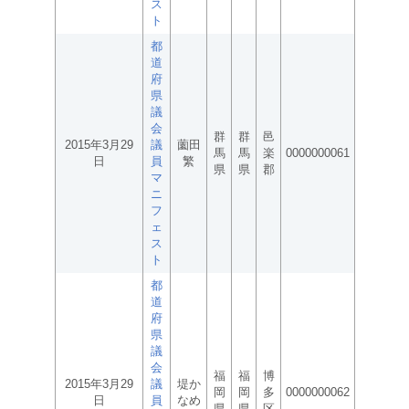
ス
ト
都
道
府
県
議
会
群
群
邑
2015年3月29
議
薗田
馬
馬
楽
0000000061
日
員
繁
県
県
郡
マ
ニ
フ
ェ
ス
ト
都
道
府
県
議
会
福
福
博
2015年3月29
議
堤か
岡
岡
多
0000000062
日
員
なめ
県
県
区