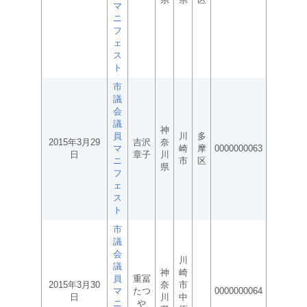
マ
ニ
フ
ェ
ス
ト
市
議
会
議
神
員
川
多
2015年3月29
吉沢
奈
マ
崎
摩
0000000063
日
章子
川
ニ
市
区
県
フ
ェ
ス
ト
市
議
会
川
議
神
崎
員
重冨
2015年3月30
奈
市
マ
たつ
0000000064
日
川
中
ニ
や