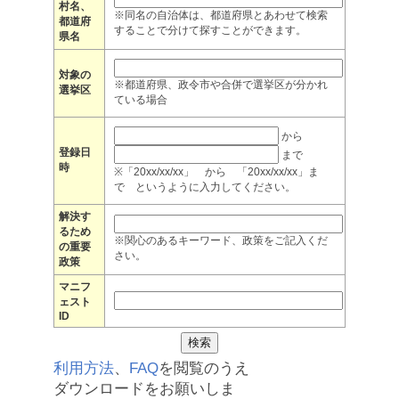
村名、
※同名の自治体は、都道府県とあわせて検索
都道府
することで分けて探すことができます。
県名
対象の
※都道府県、政令市や合併で選挙区が分かれ
選挙区
ている場合
から
登録日
まで
時
※「20xx/xx/xx」 から 「20xx/xx/xx」ま
で というように入力してください。
解決す
るため
※関心のあるキーワード、政策をご記入くだ
の重要
さい。
政策
マニフ
ェスト
ID
利用方法
、
FAQ
を閲覧のうえ
ダウンロードをお願いしま