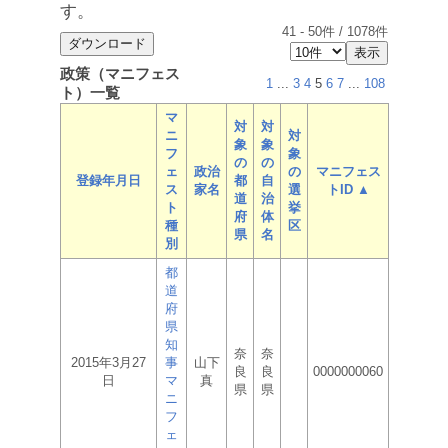
す。
41
-
50
件 /
1078
件
政策（マニフェス
1
...
3
4
5
6
7
...
108
ト）一覧
マ
対
対
ニ
対
象
象
フ
象
の
の
ェ
政治
の
マニフェス
登録年月日
都
自
ス
家名
選
トID ▲
道
治
ト
挙
府
体
種
区
県
名
別
都
道
府
県
知
奈
奈
2015年3月27
事
山下
良
良
0000000060
日
マ
真
県
県
ニ
フ
ェ