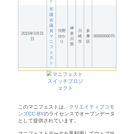
ト
市
議
会
議
神
員
河野
川
多
2015年3月31
奈
マ
ゆか
崎
摩
0000000070
日
川
ニ
り
市
区
県
フ
ェ
ス
ト
このマニフェストは、
クリエイティブコモ
ンズCC-BY
のライセンスでオープンデータ
として提供されています。
マニフェストデータを再利用してウェブサ