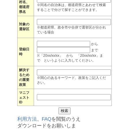
村名、
※同名の自治体は、都道府県とあわせて検索
都道府
することで分けて探すことができます。
県名
対象の
※都道府県、政令市や合併で選挙区が分かれ
選挙区
ている場合
から
登録日
まで
時
※「20xx/xx/xx」 から 「20xx/xx/xx」ま
で というように入力してください。
解決す
るため
※関心のあるキーワード、政策をご記入くだ
の重要
さい。
政策
マニフ
ェスト
ID
利用方法
、
FAQ
を閲覧のうえ
ダウンロードをお願いしま