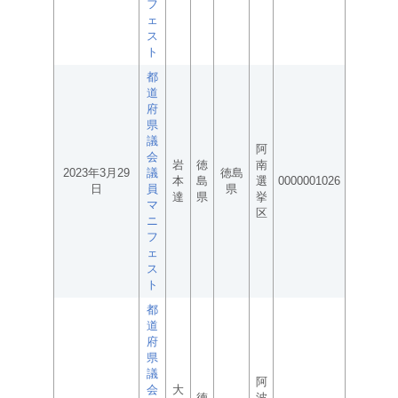
フ
ェ
ス
ト
都
道
府
県
議
阿
会
岩
徳
南
2023年3月29
議
徳島
本
島
選
0000001026
日
員
県
達
県
挙
マ
区
ニ
フ
ェ
ス
ト
都
道
府
県
議
阿
会
大
徳
波