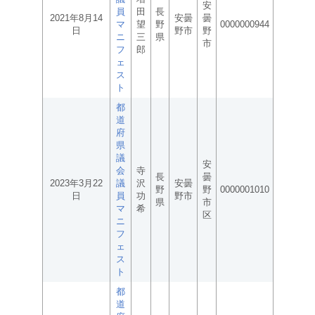
安
員
田
長
2021年8月14
安曇
曇
マ
望
野
0000000944
日
野市
野
ニ
三
県
市
フ
郎
ェ
ス
ト
都
道
府
県
議
安
会
寺
長
曇
2023年3月22
議
沢
安曇
野
野
0000001010
日
員
功
野市
県
市
マ
希
区
ニ
フ
ェ
ス
ト
都
道