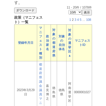
す。
11
-
20
件 /
1078
件
政策（マニフェス
1
2
3
4
5
...
108
ト）一覧
マ
対
対
ニ
象
象
フ
政
対象
の
の
ェ
治
の
マニフェス
登録年月日
都
選
ス
家
自治
トID
道
挙
ト
名
体名
府
区
種
県
▲
別
都
道
府
県
議
阿
会
嘉
徳
南
2023年3月29
議
見
徳島
島
選
0000001027
日
員
博
県
県
挙
マ
之
区
ニ