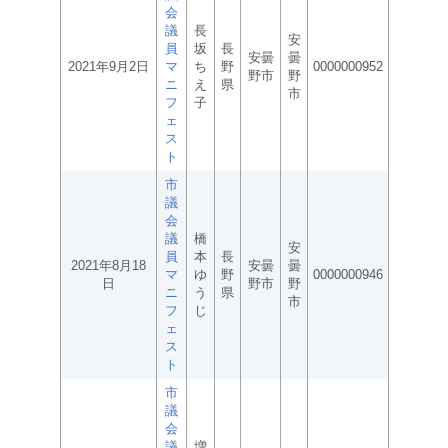
会
議
長
安
員
坂
長
安曇
曇
2021年9月2日
マ
ち
野
0000000952
野市
野
ニ
え
県
市
フ
子
ェ
ス
ト
市
議
会
議
橋
安
員
本
長
2021年8月18
安曇
曇
マ
ゆ
野
0000000946
日
野市
野
ニ
う
県
市
フ
じ
ェ
ス
ト
市
議
会
議
増