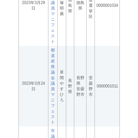
2023年3月29
議
塚
徳島
島
選
0000001034
日
員
明
県
県
挙
マ
廣
区
ニ
フ
ェ
ス
ト
都
道
府
県
議
草
会
間
長野
安
長
2023年3月24
議
や
県
曇
野
0000001011
日
員
す
安曇
野
県
マ
ひ
野市
市
ニ
ろ
フ
ェ
ス
ト
市
議