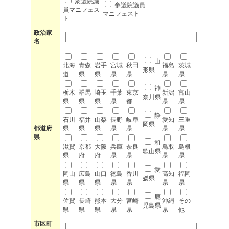
衆議院議
参議院議員
員マニフェス
マニフェスト
ト
政治家
名
山
北海
青森
岩手
宮城
秋田
福島
茨城
形県
道
県
県
県
県
県
県
神
栃木
群馬
埼玉
千葉
東京
新潟
富山
奈川県
県
県
県
県
都
県
県
静
石川
福井
山梨
長野
岐阜
愛知
三重
岡県
都道府
県
県
県
県
県
県
県
県
和
滋賀
京都
大阪
兵庫
奈良
鳥取
島根
歌山県
県
府
府
県
県
県
県
愛
岡山
広島
山口
徳島
香川
高知
福岡
媛県
県
県
県
県
県
県
県
鹿
佐賀
長崎
熊本
大分
宮崎
沖縄
その
児島県
県
県
県
県
県
県
他
市区町