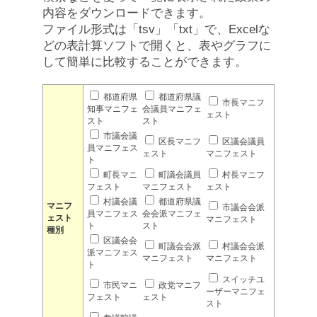
内容をダウンロードできます。
ファイル形式は「tsv」「txt」で、Excelな
どの表計算ソフトで開くと、表やグラフに
して簡単に比較することができます。
都道府県
都道府県議
市長マニフ
知事マニフェ
会議員マニフェ
ェスト
スト
スト
市議会議
区長マニフ
区議会議員
員マニフェス
ェスト
マニフェスト
ト
町長マニ
町議会議員
村長マニフ
フェスト
マニフェスト
ェスト
村議会議
都道府県議
マニフ
市議会会派
員マニフェス
会会派マニフェ
ェスト
マニフェスト
ト
スト
種別
区議会会
町議会会派
村議会会派
派マニフェス
マニフェスト
マニフェスト
ト
スイッチユ
市民マニ
政党マニフ
ーザーマニフェ
フェスト
ェスト
スト