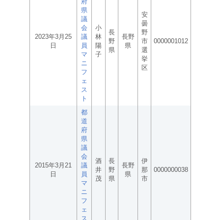
府
県
安
議
曇
会
小
長
野
2023年3月25
議
林
長野
野
市
0000001012
日
員
陽
県
県
選
マ
子
挙
ニ
区
フ
ェ
ス
ト
都
道
府
県
議
会
酒
長
伊
2015年3月21
議
長野
井
野
那
0000000038
日
員
県
茂
県
市
マ
ニ
フ
ェ
ス