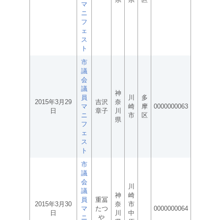
マ
ニ
フ
ェ
ス
ト
市
議
会
議
神
員
川
多
2015年3月29
吉沢
奈
マ
崎
摩
0000000063
日
章子
川
ニ
市
区
県
フ
ェ
ス
ト
市
議
会
川
議
神
崎
員
重冨
2015年3月30
奈
市
マ
たつ
0000000064
日
川
中
ニ
や