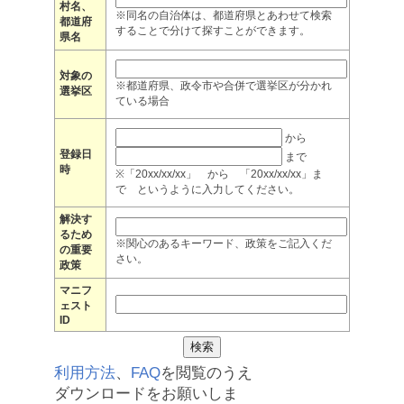
村名、
※同名の自治体は、都道府県とあわせて検索
都道府
することで分けて探すことができます。
県名
対象の
※都道府県、政令市や合併で選挙区が分かれ
選挙区
ている場合
から
登録日
まで
時
※「20xx/xx/xx」 から 「20xx/xx/xx」ま
で というように入力してください。
解決す
るため
※関心のあるキーワード、政策をご記入くだ
の重要
さい。
政策
マニフ
ェスト
ID
利用方法
、
FAQ
を閲覧のうえ
ダウンロードをお願いしま