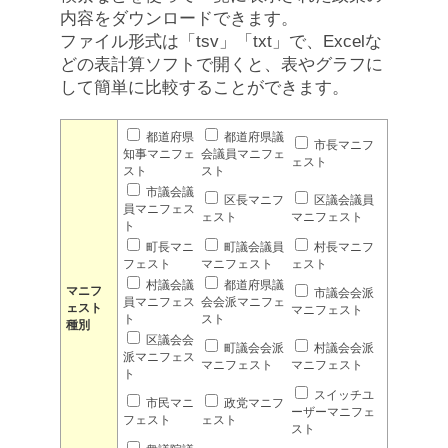
内容をダウンロードできます。
ファイル形式は「tsv」「txt」で、Excelな
どの表計算ソフトで開くと、表やグラフに
して簡単に比較することができます。
都道府県
都道府県議
市長マニフ
知事マニフェ
会議員マニフェ
ェスト
スト
スト
市議会議
区長マニフ
区議会議員
員マニフェス
ェスト
マニフェスト
ト
町長マニ
町議会議員
村長マニフ
フェスト
マニフェスト
ェスト
村議会議
都道府県議
マニフ
市議会会派
員マニフェス
会会派マニフェ
ェスト
マニフェスト
ト
スト
種別
区議会会
町議会会派
村議会会派
派マニフェス
マニフェスト
マニフェスト
ト
スイッチユ
市民マニ
政党マニフ
ーザーマニフェ
フェスト
ェスト
スト