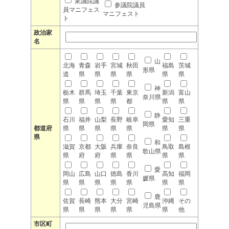
衆議院議
参議院議員
員マニフェス
マニフェスト
ト
政治家
名
山
北海
青森
岩手
宮城
秋田
福島
茨城
形県
道
県
県
県
県
県
県
神
栃木
群馬
埼玉
千葉
東京
新潟
富山
奈川県
県
県
県
県
都
県
県
静
石川
福井
山梨
長野
岐阜
愛知
三重
岡県
都道府
県
県
県
県
県
県
県
県
和
滋賀
京都
大阪
兵庫
奈良
鳥取
島根
歌山県
県
府
府
県
県
県
県
愛
岡山
広島
山口
徳島
香川
高知
福岡
媛県
県
県
県
県
県
県
県
鹿
佐賀
長崎
熊本
大分
宮崎
沖縄
その
児島県
県
県
県
県
県
県
他
市区町