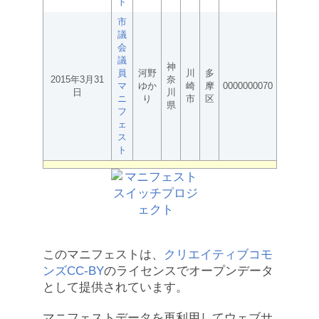
ト
市
議
会
議
神
員
河野
川
多
2015年3月31
奈
マ
ゆか
崎
摩
0000000070
日
川
ニ
り
市
区
県
フ
ェ
ス
ト
このマニフェストは、
クリエイティブコモ
ンズCC-BY
のライセンスでオープンデータ
として提供されています。
マニフェストデータを再利用してウェブサ