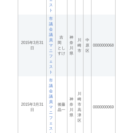
ス
ト
市
議
会
議
吉
神
員
川
中
2015年3月31
岡
奈
マ
崎
原
0000000068
日
とし
川
ニ
市
区
すけ
県
フ
ェ
ス
ト
市
議
会
川
議
神
崎
員
2015年3月31
後藤
奈
市
マ
0000000069
日
晶一
川
高
ニ
県
津
フ
区
ェ
ス