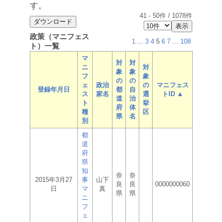
す。
41
-
50
件 /
1078
件
政策（マニフェス
1
...
3
4
5
6
7
...
108
ト）一覧
マ
対
対
ニ
対
象
象
フ
象
の
の
ェ
政治
の
マニフェス
登録年月日
都
自
ス
家名
選
トID ▲
道
治
ト
挙
府
体
種
区
県
名
別
都
道
府
県
知
奈
奈
2015年3月27
事
山下
良
良
0000000060
日
マ
真
県
県
ニ
フ
ェ