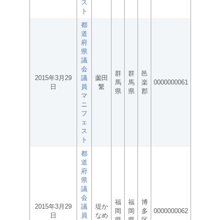
ス
ト
都
道
府
県
議
会
群
群
邑
2015年3月29
議
薗田
馬
馬
楽
0000000061
日
員
繁
県
県
郡
マ
ニ
フ
ェ
ス
ト
都
道
府
県
議
会
福
福
博
2015年3月29
議
堤か
岡
岡
多
0000000062
日
員
なめ
県
県
区