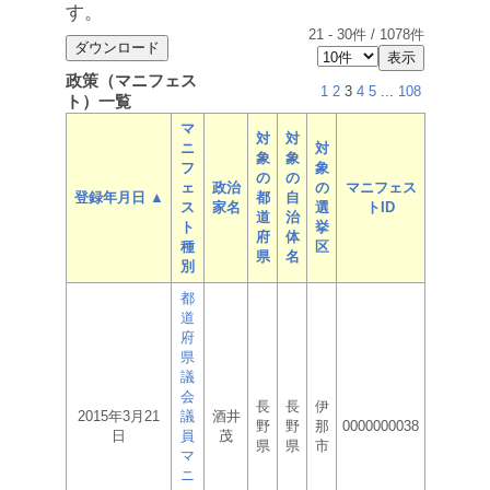
す。
21
-
30
件 /
1078
件
政策（マニフェス
1
2
3
4
5
...
108
ト）一覧
マ
対
対
ニ
対
象
象
フ
象
の
の
ェ
政治
の
マニフェス
登録年月日 ▲
都
自
ス
家名
選
トID
道
治
ト
挙
府
体
種
区
県
名
別
都
道
府
県
議
会
長
長
伊
2015年3月21
議
酒井
野
野
那
0000000038
日
員
茂
県
県
市
マ
ニ