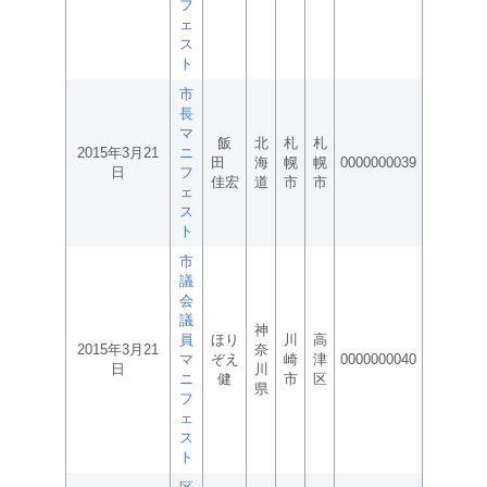
フ
ェ
ス
ト
市
長
マ
飯
北
札
札
2015年3月21
ニ
田
海
幌
幌
0000000039
日
フ
佳宏
道
市
市
ェ
ス
ト
市
議
会
議
神
員
ほり
川
高
2015年3月21
奈
マ
ぞえ
崎
津
0000000040
日
川
ニ
健
市
区
県
フ
ェ
ス
ト