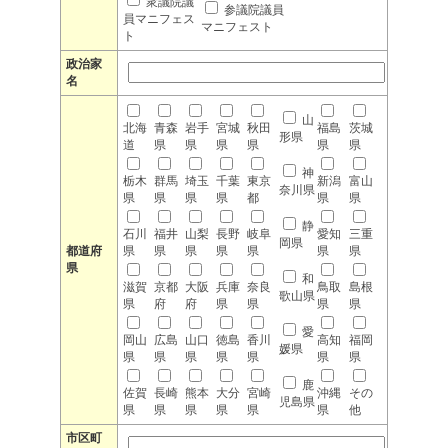
衆議院議
参議院議員
員マニフェス
マニフェスト
ト
政治家
名
山
北海
青森
岩手
宮城
秋田
福島
茨城
形県
道
県
県
県
県
県
県
神
栃木
群馬
埼玉
千葉
東京
新潟
富山
奈川県
県
県
県
県
都
県
県
静
石川
福井
山梨
長野
岐阜
愛知
三重
岡県
都道府
県
県
県
県
県
県
県
県
和
滋賀
京都
大阪
兵庫
奈良
鳥取
島根
歌山県
県
府
府
県
県
県
県
愛
岡山
広島
山口
徳島
香川
高知
福岡
媛県
県
県
県
県
県
県
県
鹿
佐賀
長崎
熊本
大分
宮崎
沖縄
その
児島県
県
県
県
県
県
県
他
市区町