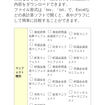
内容をダウンロードできます。
ファイル形式は「tsv」「txt」で、Excelな
どの表計算ソフトで開くと、表やグラフに
して簡単に比較することができます。
都道府県
都道府県議
市長マニフ
知事マニフェ
会議員マニフェ
ェスト
スト
スト
市議会議
区長マニフ
区議会議員
員マニフェス
ェスト
マニフェスト
ト
町長マニ
町議会議員
村長マニフ
フェスト
マニフェスト
ェスト
村議会議
都道府県議
マニフ
市議会会派
員マニフェス
会会派マニフェ
ェスト
マニフェスト
ト
スト
種別
区議会会
町議会会派
村議会会派
派マニフェス
マニフェスト
マニフェスト
ト
スイッチユ
市民マニ
政党マニフ
ーザーマニフェ
フェスト
ェスト
スト