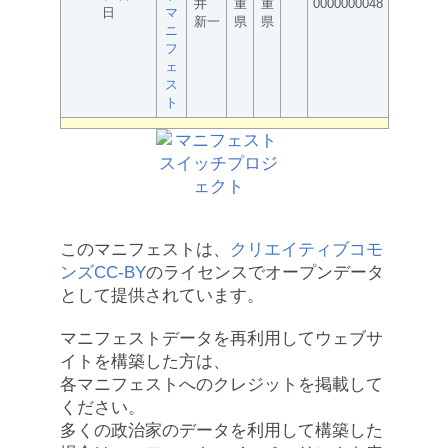
井
重
重
0000000048
日
マ
新一
県
県
ニ
フ
ェ
ス
ト
このマニフェストは、
クリエイティブコモ
ンズCC-BY
のライセンスでオープンデータ
として提供されています。
マニフェストデータを再利用してウェブサ
イトを構築した方は、
各マニフェストへのクレジットを掲載して
ください。
多くの政治家のデータを利用して構築した