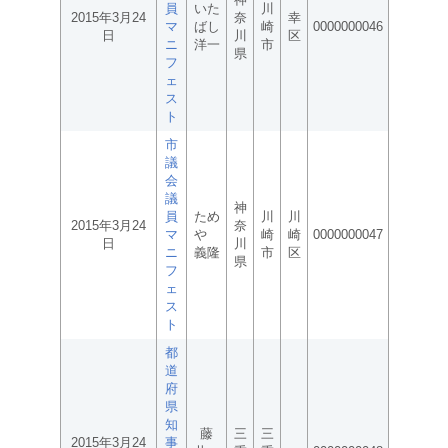
員
いた
川
2015年3月24
奈
幸
マ
ばし
崎
0000000046
日
川
区
ニ
洋一
市
県
フ
ェ
ス
ト
市
議
会
議
神
員
ため
川
川
2015年3月24
奈
マ
や
崎
崎
0000000047
日
川
ニ
義隆
市
区
県
フ
ェ
ス
ト
都
道
府
県
知
藤
三
三
2015年3月24
事