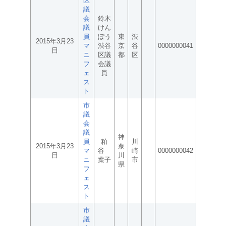
区
議
会
鈴木
議
けん
員
ぽう
東
渋
2015年3月23
マ
渋谷
京
谷
0000000041
日
ニ
区議
都
区
フ
会議
ェ
員
ス
ト
市
議
会
議
神
員
粕
川
2015年3月23
奈
マ
谷
崎
0000000042
日
川
ニ
葉子
市
県
フ
ェ
ス
ト
市
議