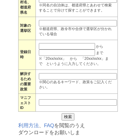
村名、
※同名の自治体は、都道府県とあわせて検索
都道府
することで分けて探すことができます。
県名
対象の
※都道府県、政令市や合併で選挙区が分かれ
選挙区
ている場合
から
登録日
まで
時
※「20xx/xx/xx」 から 「20xx/xx/xx」ま
で というように入力してください。
解決す
るため
※関心のあるキーワード、政策をご記入くだ
の重要
さい。
政策
マニフ
ェスト
ID
利用方法
、
FAQ
を閲覧のうえ
ダウンロードをお願いしま