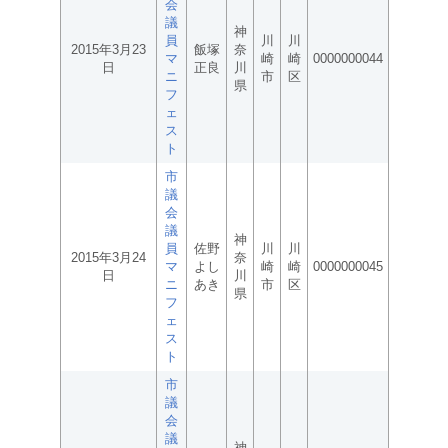
会
議
神
員
川
川
2015年3月23
飯塚
奈
マ
崎
崎
0000000044
日
正良
川
ニ
市
区
県
フ
ェ
ス
ト
市
議
会
議
神
員
佐野
川
川
2015年3月24
奈
マ
よし
崎
崎
0000000045
日
川
ニ
あき
市
区
県
フ
ェ
ス
ト
市
議
会
議
神