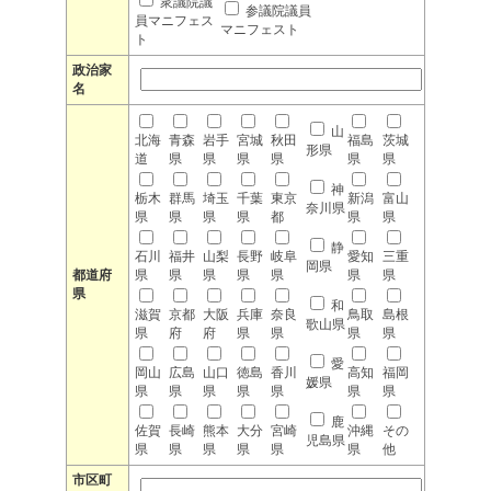
衆議院議
参議院議員
員マニフェス
マニフェスト
ト
政治家
名
山
北海
青森
岩手
宮城
秋田
福島
茨城
形県
道
県
県
県
県
県
県
神
栃木
群馬
埼玉
千葉
東京
新潟
富山
奈川県
県
県
県
県
都
県
県
静
石川
福井
山梨
長野
岐阜
愛知
三重
岡県
都道府
県
県
県
県
県
県
県
県
和
滋賀
京都
大阪
兵庫
奈良
鳥取
島根
歌山県
県
府
府
県
県
県
県
愛
岡山
広島
山口
徳島
香川
高知
福岡
媛県
県
県
県
県
県
県
県
鹿
佐賀
長崎
熊本
大分
宮崎
沖縄
その
児島県
県
県
県
県
県
県
他
市区町