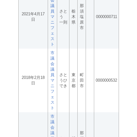
会
議
那
員
さと
栃
須
2021年4月17
マ
う
木
塩
0000000711
日
ニ
一則
県
原
フ
市
ェ
ス
ト
市
議
会
議
員
さと
東
町
2018年2月18
マ
うひ
京
田
0000000532
日
ニ
でき
都
市
フ
ェ
ス
ト
市
議
会
議
那