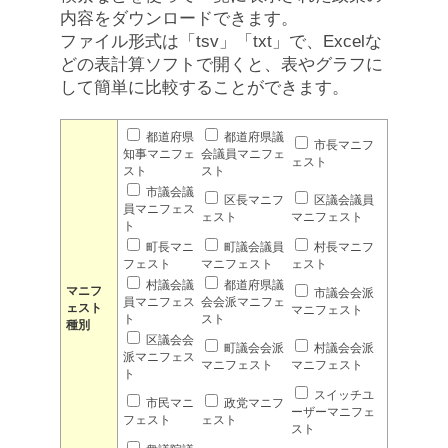
内容をダウンロードできます。
ファイル形式は「tsv」「txt」で、Excelな
どの表計算ソフトで開くと、表やグラフに
して簡単に比較することができます。
都道府県
都道府県議
市長マニフ
知事マニフェ
会議員マニフェ
ェスト
スト
スト
市議会議
区長マニフ
区議会議員
員マニフェス
ェスト
マニフェスト
ト
町長マニ
町議会議員
村長マニフ
フェスト
マニフェスト
ェスト
村議会議
都道府県議
マニフ
市議会会派
員マニフェス
会会派マニフェ
ェスト
マニフェスト
ト
スト
種別
区議会会
町議会会派
村議会会派
派マニフェス
マニフェスト
マニフェスト
ト
スイッチユ
市民マニ
政党マニフ
ーザーマニフェ
フェスト
ェスト
スト