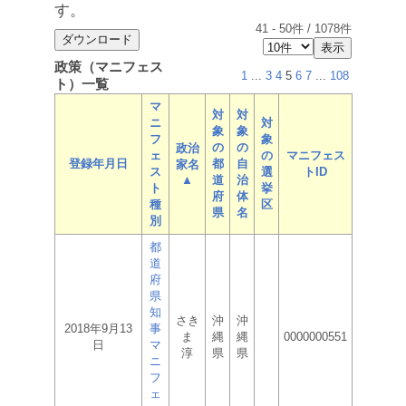
す。
41
-
50
件 /
1078
件
政策（マニフェス
1
...
3
4
5
6
7
...
108
ト）一覧
マ
対
対
ニ
対
象
象
フ
象
の
の
政治
ェ
の
マニフェス
登録年月日
都
自
家名
ス
選
トID
▲
道
治
ト
挙
府
体
種
区
県
名
別
都
道
府
県
知
さき
沖
沖
2018年9月13
事
ま
縄
縄
0000000551
日
マ
淳
県
県
ニ
フ
ェ