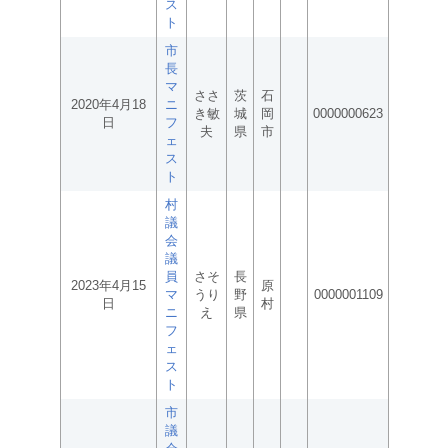
ス
ト
市
長
マ
ささ
茨
石
2020年4月18
ニ
き敏
城
岡
0000000623
日
フ
夫
県
市
ェ
ス
ト
村
議
会
議
員
さそ
長
2023年4月15
原
マ
うり
野
0000001109
日
村
ニ
え
県
フ
ェ
ス
ト
市
議