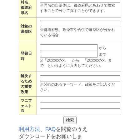
村名、
※同名の自治体は、都道府県とあわせて検索
都道府
することで分けて探すことができます。
県名
対象の
※都道府県、政令市や合併で選挙区が分かれ
選挙区
ている場合
から
登録日
まで
時
※「20xx/xx/xx」 から 「20xx/xx/xx」ま
で というように入力してください。
解決す
るため
※関心のあるキーワード、政策をご記入くだ
の重要
さい。
政策
マニフ
ェスト
ID
利用方法
、
FAQ
を閲覧のうえ
ダウンロードをお願いしま