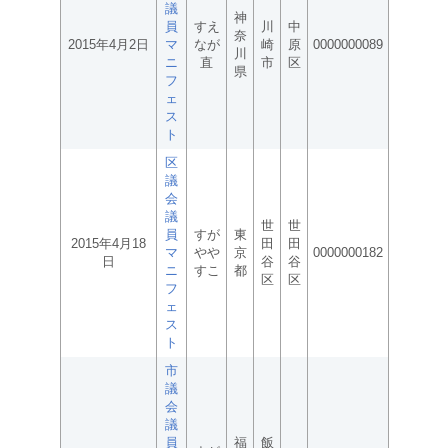
議
神
員
すえ
川
中
奈
2015年4月2日
マ
なが
崎
原
0000000089
川
ニ
直
市
区
県
フ
ェ
ス
ト
区
議
会
議
世
世
員
すが
東
2015年4月18
田
田
マ
やや
京
0000000182
日
谷
谷
ニ
すこ
都
区
区
フ
ェ
ス
ト
市
議
会
議
員
福
飯