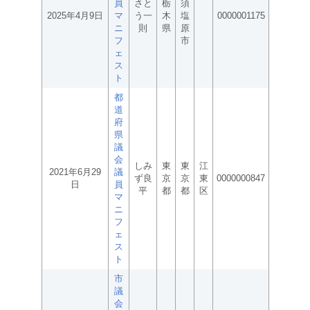
員
さと
栃
須
2025年4月9日
マ
う一
木
塩
0000001175
ニ
則
県
原
フ
市
ェ
ス
ト
都
道
府
県
議
会
しみ
東
東
江
2021年6月29
議
ず良
京
京
東
0000000847
日
員
平
都
都
区
マ
ニ
フ
ェ
ス
ト
市
議
会