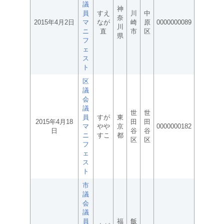
議
神
員
すえ
川
中
奈
2015年4月2日
マ
なが
崎
原
0000000089
川
ニ
直
市
区
県
フ
ェ
ス
ト
区
議
会
議
世
世
員
すが
東
2015年4月18
田
田
マ
やや
京
0000000182
日
谷
谷
ニ
すこ
都
区
区
フ
ェ
ス
ト
市
議
会
議
員
福
飯