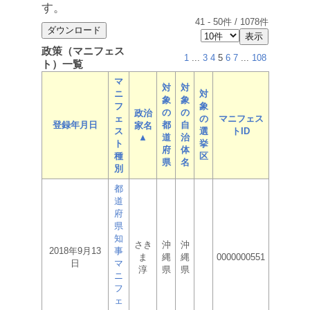
す。
41
-
50
件 /
1078
件
政策（マニフェス
1
...
3
4
5
6
7
...
108
ト）一覧
マ
対
対
ニ
対
象
象
フ
象
の
の
政治
ェ
の
マニフェス
登録年月日
都
自
家名
ス
選
トID
▲
道
治
ト
挙
府
体
種
区
県
名
別
都
道
府
県
知
さき
沖
沖
2018年9月13
事
ま
縄
縄
0000000551
日
マ
淳
県
県
ニ
フ
ェ