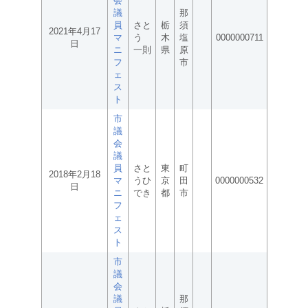
会
議
那
員
さと
栃
須
2021年4月17
マ
う
木
塩
0000000711
日
ニ
一則
県
原
フ
市
ェ
ス
ト
市
議
会
議
員
さと
東
町
2018年2月18
マ
うひ
京
田
0000000532
日
ニ
でき
都
市
フ
ェ
ス
ト
市
議
会
議
那