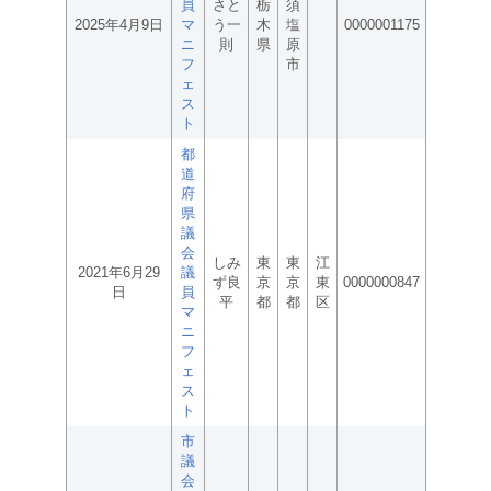
員
さと
栃
須
2025年4月9日
マ
う一
木
塩
0000001175
ニ
則
県
原
フ
市
ェ
ス
ト
都
道
府
県
議
会
しみ
東
東
江
2021年6月29
議
ず良
京
京
東
0000000847
日
員
平
都
都
区
マ
ニ
フ
ェ
ス
ト
市
議
会