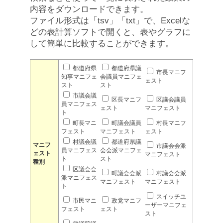
内容をダウンロードできます。
ファイル形式は「tsv」「txt」で、Excelな
どの表計算ソフトで開くと、表やグラフに
して簡単に比較することができます。
都道府県
都道府県議
市長マニフ
知事マニフェ
会議員マニフェ
ェスト
スト
スト
市議会議
区長マニフ
区議会議員
員マニフェス
ェスト
マニフェスト
ト
町長マニ
町議会議員
村長マニフ
フェスト
マニフェスト
ェスト
村議会議
都道府県議
マニフ
市議会会派
員マニフェス
会会派マニフェ
ェスト
マニフェスト
ト
スト
種別
区議会会
町議会会派
村議会会派
派マニフェス
マニフェスト
マニフェスト
ト
スイッチユ
市民マニ
政党マニフ
ーザーマニフェ
フェスト
ェスト
スト