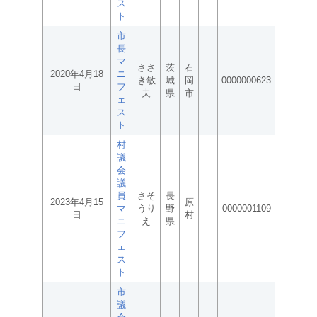
ス
ト
市
長
マ
ささ
茨
石
2020年4月18
ニ
き敏
城
岡
0000000623
日
フ
夫
県
市
ェ
ス
ト
村
議
会
議
員
さそ
長
2023年4月15
原
マ
うり
野
0000001109
日
村
ニ
え
県
フ
ェ
ス
ト
市
議