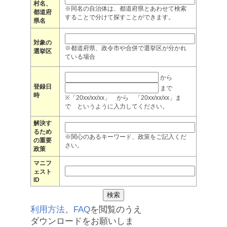
村名、
※同名の自治体は、都道府県とあわせて検索
都道府
することで分けて探すことができます。
県名
対象の
※都道府県、政令市や合併で選挙区が分かれ
選挙区
ている場合
から
登録日
まで
時
※「20xx/xx/xx」 から 「20xx/xx/xx」ま
で というように入力してください。
解決す
るため
※関心のあるキーワード、政策をご記入くだ
の重要
さい。
政策
マニフ
ェスト
ID
利用方法
、
FAQ
を閲覧のうえ
ダウンロードをお願いしま