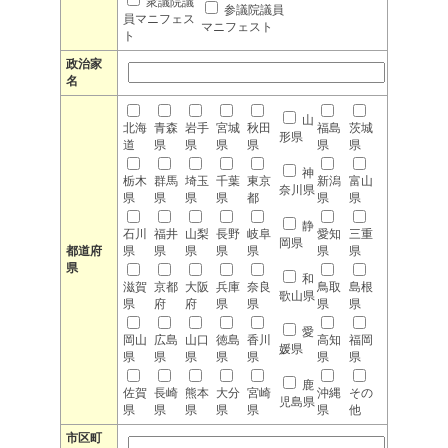
衆議院議
参議院議員
員マニフェス
マニフェスト
ト
政治家
名
山
北海
青森
岩手
宮城
秋田
福島
茨城
形県
道
県
県
県
県
県
県
神
栃木
群馬
埼玉
千葉
東京
新潟
富山
奈川県
県
県
県
県
都
県
県
静
石川
福井
山梨
長野
岐阜
愛知
三重
岡県
都道府
県
県
県
県
県
県
県
県
和
滋賀
京都
大阪
兵庫
奈良
鳥取
島根
歌山県
県
府
府
県
県
県
県
愛
岡山
広島
山口
徳島
香川
高知
福岡
媛県
県
県
県
県
県
県
県
鹿
佐賀
長崎
熊本
大分
宮崎
沖縄
その
児島県
県
県
県
県
県
県
他
市区町