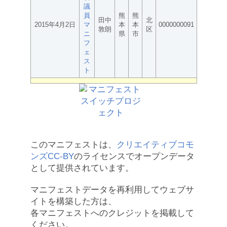
議
員
熊
熊
田中
北
2015年4月2日
マ
本
本
0000000091
敦朗
区
ニ
県
市
フ
ェ
ス
ト
このマニフェストは、
クリエイティブコモ
ンズCC-BY
のライセンスでオープンデータ
として提供されています。
マニフェストデータを再利用してウェブサ
イトを構築した方は、
各マニフェストへのクレジットを掲載して
ください。