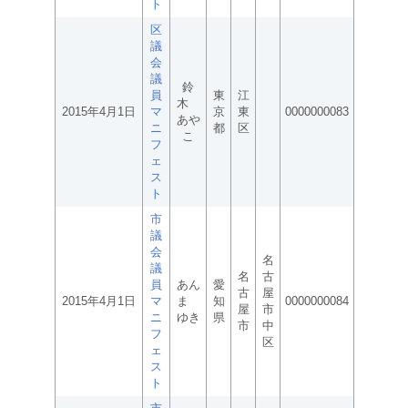
ト
区
議
会
議
鈴
員
東
江
木
2015年4月1日
マ
京
東
0000000083
あや
ニ
都
区
こ
フ
ェ
ス
ト
市
議
会
名
議
名
古
員
あん
愛
古
屋
2015年4月1日
マ
ま
知
0000000084
屋
市
ニ
ゆき
県
市
中
フ
区
ェ
ス
ト