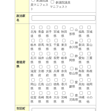
衆議院議
参議院議員
員マニフェス
マニフェスト
ト
政治家
名
山
北海
青森
岩手
宮城
秋田
福島
茨城
形県
道
県
県
県
県
県
県
神
栃木
群馬
埼玉
千葉
東京
新潟
富山
奈川県
県
県
県
県
都
県
県
静
石川
福井
山梨
長野
岐阜
愛知
三重
岡県
都道府
県
県
県
県
県
県
県
県
和
滋賀
京都
大阪
兵庫
奈良
鳥取
島根
歌山県
県
府
府
県
県
県
県
愛
岡山
広島
山口
徳島
香川
高知
福岡
媛県
県
県
県
県
県
県
県
鹿
佐賀
長崎
熊本
大分
宮崎
沖縄
その
児島県
県
県
県
県
県
県
他
市区町