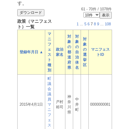
す。
61
-
70
件 /
1078
件
政策（マニフェス
1
...
5
6
7
8
9
...
108
ト）一覧
マ
対
対
ニ
対
象
象
フ
象
の
の
ェ
政治
の
マニフェス
登録年月日 ▲
都
自
ス
家名
選
トID
道
治
ト
挙
府
体
種
区
県
名
別
町
議
会
議
神
員
中
戸村
奈
2015年4月1日
マ
井
0000000081
裕司
川
ニ
町
県
フ
ェ
ス