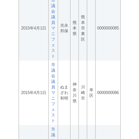
市
議
会
議
熊
員
熊
本
光永
2015年4月1日
マ
本
市
0000000085
邦保
ニ
県
東
フ
区
ェ
ス
ト
市
議
会
議
神
員
ぬま
川
奈
幸
2015年4月1日
マ
ざわ
崎
0000000086
川
区
ニ
和明
市
県
フ
ェ
ス
ト
市
議