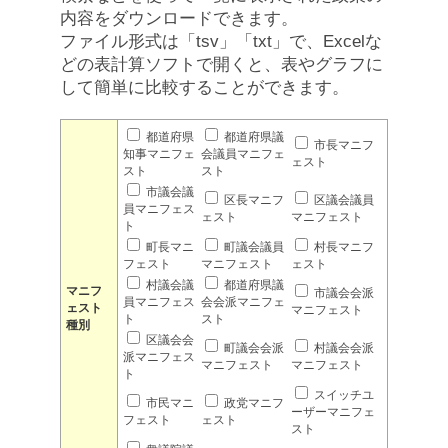
内容をダウンロードできます。
ファイル形式は「tsv」「txt」で、Excelな
どの表計算ソフトで開くと、表やグラフに
して簡単に比較することができます。
都道府県
都道府県議
市長マニフ
知事マニフェ
会議員マニフェ
ェスト
スト
スト
市議会議
区長マニフ
区議会議員
員マニフェス
ェスト
マニフェスト
ト
町長マニ
町議会議員
村長マニフ
フェスト
マニフェスト
ェスト
村議会議
都道府県議
マニフ
市議会会派
員マニフェス
会会派マニフェ
ェスト
マニフェスト
ト
スト
種別
区議会会
町議会会派
村議会会派
派マニフェス
マニフェスト
マニフェスト
ト
スイッチユ
市民マニ
政党マニフ
ーザーマニフェ
フェスト
ェスト
スト