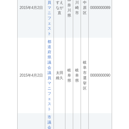
員
すえ
川
中
奈
2015年4月2日
マ
なが
崎
原
0000000089
川
ニ
直
市
区
県
フ
ェ
ス
ト
都
道
府
県
議
岐
会
阜
岐
岐
議
太田
市
2015年4月2日
阜
阜
0000000090
員
維久
選
県
県
マ
挙
ニ
区
フ
ェ
ス
ト
市
議
会