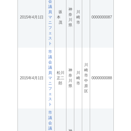
会
議
神
員
坂
川
奈
2015年4月1日
マ
本
崎
0000000087
川
ニ
茂
市
県
フ
ェ
ス
ト
市
議
会
川
議
神
崎
員
松川
川
奈
市
2015年4月1日
マ
正二
崎
0000000088
川
中
ニ
郎
市
県
原
フ
区
ェ
ス
ト
市
議
会
議
神