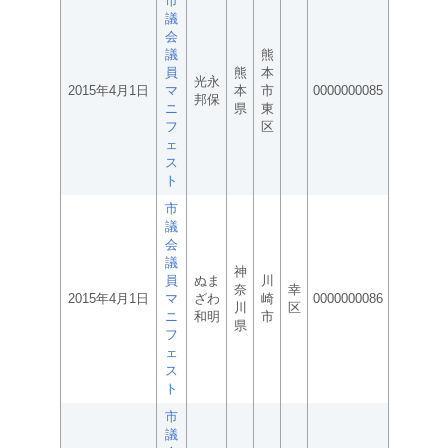
市
議
会
議
熊
員
熊
本
光永
2015年4月1日
マ
本
市
0000000085
邦保
ニ
県
東
フ
区
ェ
ス
ト
市
議
会
議
神
員
ぬま
川
奈
幸
2015年4月1日
マ
ざわ
崎
0000000086
川
区
ニ
和明
市
県
フ
ェ
ス
ト
市
議