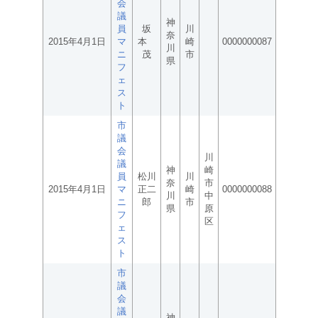
会
議
神
員
坂
川
奈
2015年4月1日
マ
本
崎
0000000087
川
ニ
茂
市
県
フ
ェ
ス
ト
市
議
会
川
議
神
崎
員
松川
川
奈
市
2015年4月1日
マ
正二
崎
0000000088
川
中
ニ
郎
市
県
原
フ
区
ェ
ス
ト
市
議
会
議
神