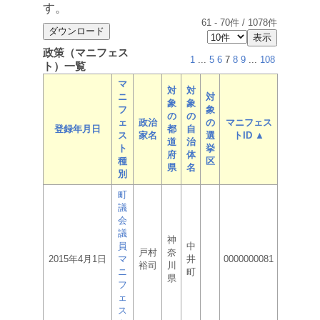
す。
61
-
70
件 /
1078
件
政策（マニフェス
1
...
5
6
7
8
9
...
108
ト）一覧
マ
対
対
ニ
対
象
象
フ
象
の
の
ェ
政治
の
マニフェス
登録年月日
都
自
ス
家名
選
トID ▲
道
治
ト
挙
府
体
種
区
県
名
別
町
議
会
議
神
員
中
戸村
奈
2015年4月1日
マ
井
0000000081
裕司
川
ニ
町
県
フ
ェ
ス