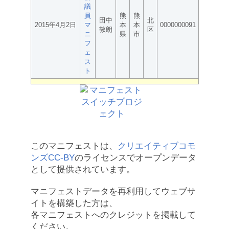
議
員
熊
熊
田中
北
2015年4月2日
マ
本
本
0000000091
敦朗
区
ニ
県
市
フ
ェ
ス
ト
このマニフェストは、
クリエイティブコモ
ンズCC-BY
のライセンスでオープンデータ
として提供されています。
マニフェストデータを再利用してウェブサ
イトを構築した方は、
各マニフェストへのクレジットを掲載して
ください。