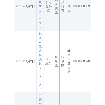
員
すえ
川
中
奈
2015年4月2日
マ
なが
崎
原
0000000089
川
ニ
直
市
区
県
フ
ェ
ス
ト
都
道
府
県
議
岐
会
阜
岐
岐
議
太田
市
2015年4月2日
阜
阜
0000000090
員
維久
選
県
県
マ
挙
ニ
区
フ
ェ
ス
ト
市
議
会