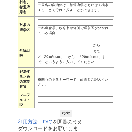
村名、
※同名の自治体は、都道府県とあわせて検索
都道府
することで分けて探すことができます。
県名
対象の
※都道府県、政令市や合併で選挙区が分かれ
選挙区
ている場合
から
登録日
まで
時
※「20xx/xx/xx」 から 「20xx/xx/xx」ま
で というように入力してください。
解決す
るため
※関心のあるキーワード、政策をご記入くだ
の重要
さい。
政策
マニフ
ェスト
ID
利用方法
、
FAQ
を閲覧のうえ
ダウンロードをお願いしま