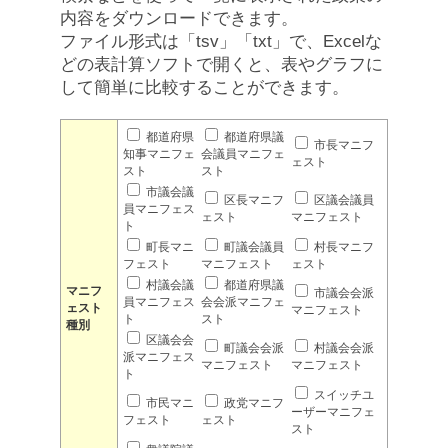
内容をダウンロードできます。
ファイル形式は「tsv」「txt」で、Excelな
どの表計算ソフトで開くと、表やグラフに
して簡単に比較することができます。
都道府県
都道府県議
市長マニフ
知事マニフェ
会議員マニフェ
ェスト
スト
スト
市議会議
区長マニフ
区議会議員
員マニフェス
ェスト
マニフェスト
ト
町長マニ
町議会議員
村長マニフ
フェスト
マニフェスト
ェスト
村議会議
都道府県議
マニフ
市議会会派
員マニフェス
会会派マニフェ
ェスト
マニフェスト
ト
スト
種別
区議会会
町議会会派
村議会会派
派マニフェス
マニフェスト
マニフェスト
ト
スイッチユ
市民マニ
政党マニフ
ーザーマニフェ
フェスト
ェスト
スト