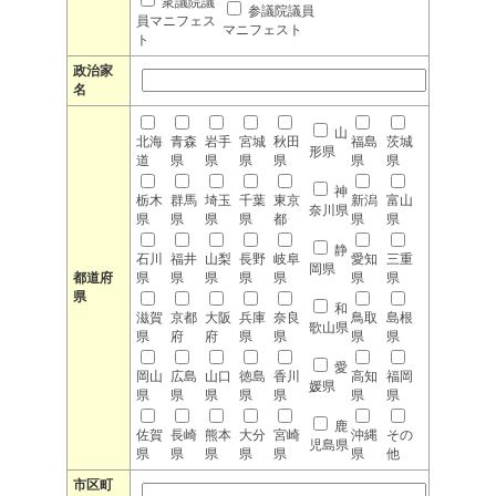
衆議院議
参議院議員
員マニフェス
マニフェスト
ト
政治家
名
山
北海
青森
岩手
宮城
秋田
福島
茨城
形県
道
県
県
県
県
県
県
神
栃木
群馬
埼玉
千葉
東京
新潟
富山
奈川県
県
県
県
県
都
県
県
静
石川
福井
山梨
長野
岐阜
愛知
三重
岡県
都道府
県
県
県
県
県
県
県
県
和
滋賀
京都
大阪
兵庫
奈良
鳥取
島根
歌山県
県
府
府
県
県
県
県
愛
岡山
広島
山口
徳島
香川
高知
福岡
媛県
県
県
県
県
県
県
県
鹿
佐賀
長崎
熊本
大分
宮崎
沖縄
その
児島県
県
県
県
県
県
県
他
市区町