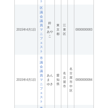
ト
区
議
会
議
鈴
員
東
江
木
2015年4月1日
マ
京
東
0000000083
あや
ニ
都
区
こ
フ
ェ
ス
ト
市
議
会
名
議
名
古
員
あん
愛
古
屋
2015年4月1日
マ
ま
知
0000000084
屋
市
ニ
ゆき
県
市
中
フ
区
ェ
ス
ト