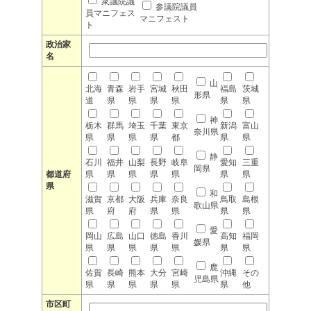
衆議院議
参議院議員
員マニフェス
マニフェスト
ト
政治家
名
山
北海
青森
岩手
宮城
秋田
福島
茨城
形県
道
県
県
県
県
県
県
神
栃木
群馬
埼玉
千葉
東京
新潟
富山
奈川県
県
県
県
県
都
県
県
静
石川
福井
山梨
長野
岐阜
愛知
三重
岡県
都道府
県
県
県
県
県
県
県
県
和
滋賀
京都
大阪
兵庫
奈良
鳥取
島根
歌山県
県
府
府
県
県
県
県
愛
岡山
広島
山口
徳島
香川
高知
福岡
媛県
県
県
県
県
県
県
県
鹿
佐賀
長崎
熊本
大分
宮崎
沖縄
その
児島県
県
県
県
県
県
県
他
市区町