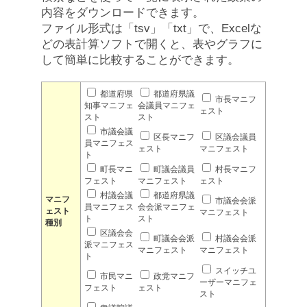
内容をダウンロードできます。
ファイル形式は「tsv」「txt」で、Excelな
どの表計算ソフトで開くと、表やグラフに
して簡単に比較することができます。
都道府県
都道府県議
市長マニフ
知事マニフェ
会議員マニフェ
ェスト
スト
スト
市議会議
区長マニフ
区議会議員
員マニフェス
ェスト
マニフェスト
ト
町長マニ
町議会議員
村長マニフ
フェスト
マニフェスト
ェスト
村議会議
都道府県議
マニフ
市議会会派
員マニフェス
会会派マニフェ
ェスト
マニフェスト
ト
スト
種別
区議会会
町議会会派
村議会会派
派マニフェス
マニフェスト
マニフェスト
ト
スイッチユ
市民マニ
政党マニフ
ーザーマニフェ
フェスト
ェスト
スト