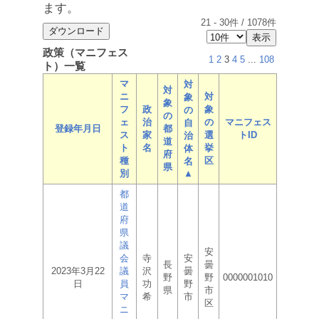
ます。
21
-
30
件 /
1078
件
政策（マニフェス
1
2
3
4
5
...
108
ト）一覧
マ
対
対
ニ
対
象
象
フ
政
象
の
の
ェ
治
の
マニフェス
自
登録年月日
都
ス
家
選
トID
治
道
ト
名
挙
体
府
種
区
名
県
別
▲
都
道
府
県
議
安
会
寺
安
長
曇
2023年3月22
議
沢
曇
野
野
0000001010
日
員
功
野
県
市
マ
希
市
区
ニ