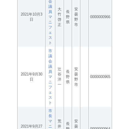
会
議
大
安
員
長
2021年10月3
竹
曇
マ
野
0000000966
日
啓
野
ニ
県
正
市
フ
ェ
ス
ト
市
議
会
議
辻
安
員
長
2021年9月30
谷
曇
マ
野
0000000965
日
洋
野
ニ
県
一
市
フ
ェ
ス
ト
市
長
マ
荒
安
長
2021年9月27
ニ
井
曇
野
0000000964