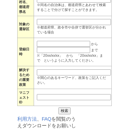
村名、
※同名の自治体は、都道府県とあわせて検索
都道府
することで分けて探すことができます。
県名
対象の
※都道府県、政令市や合併で選挙区が分かれ
選挙区
ている場合
から
登録日
まで
時
※「20xx/xx/xx」 から 「20xx/xx/xx」ま
で というように入力してください。
解決す
るため
※関心のあるキーワード、政策をご記入くだ
の重要
さい。
政策
マニフ
ェスト
ID
利用方法
、
FAQ
を閲覧のう
えダウンロードをお願いし