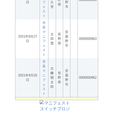
日
フ
久
野
県
ェ
登
市
ス
ト
市
長
マ
安
太
長
2021年9月27
ニ
曇
田
野
0000000963
日
フ
野
寛
県
ェ
市
ス
ト
市
長
古
マ
安
幡
長
2021年9月26
ニ
曇
開
野
0000000962
日
フ
野
太
県
ェ
市
郎
ス
ト