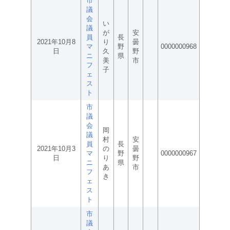
市
議
会
い
議
が
安
員
長
2021年10月8
り
曇
マ
野
0000000968
日
久
野
ニ
県
美
市
フ
子
ェ
ス
ト
市
議
会
岡
議
村
安
員
長
2021年10月3
の
曇
マ
野
0000000967
日
り
野
ニ
県
あ
市
フ
き
ェ
ス
ト
市
議