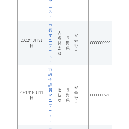
フ
ェ
ス
ト
市
長
古
マ
安
幡
長
2022年8月31
ニ
曇
開
野
0000000999
日
フ
野
太
県
ェ
市
郎
ス
ト
市
議
会
議
安
員
松
長
2021年10月11
曇
マ
枝
野
0000000986
日
野
ニ
功
県
市
フ
ェ
ス
ト