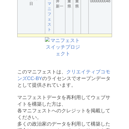
井
重
重
0000000048
日
マ
新一
県
県
ニ
フ
ェ
ス
ト
このマニフェストは、
クリエイティブコモ
ンズCC-BY
のライセンスでオープンデータ
として提供されています。
マニフェストデータを再利用してウェブサ
イトを構築した方は、
各マニフェストへのクレジットを掲載して
ください。
多くの政治家のデータを利用して構築した