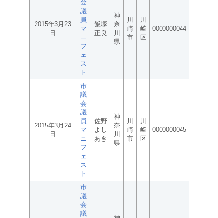
会
議
神
員
川
川
2015年3月23
飯塚
奈
マ
崎
崎
0000000044
日
正良
川
ニ
市
区
県
フ
ェ
ス
ト
市
議
会
議
神
員
佐野
川
川
2015年3月24
奈
マ
よし
崎
崎
0000000045
日
川
ニ
あき
市
区
県
フ
ェ
ス
ト
市
議
会
議
神