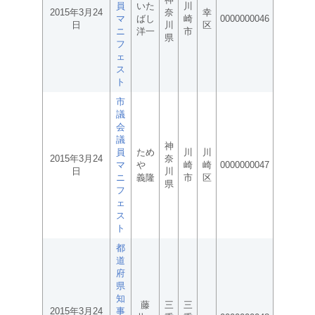
員
いた
川
2015年3月24
奈
幸
マ
ばし
崎
0000000046
日
川
区
ニ
洋一
市
県
フ
ェ
ス
ト
市
議
会
議
神
員
ため
川
川
2015年3月24
奈
マ
や
崎
崎
0000000047
日
川
ニ
義隆
市
区
県
フ
ェ
ス
ト
都
道
府
県
知
藤
三
三
2015年3月24
事