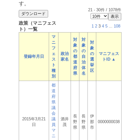
す。
21
-
30
件 /
1078
件
政策（マニフェス
1
2
3
4
5
...
108
ト）一覧
マ
対
対
ニ
対
象
象
フ
象
の
の
ェ
政治
の
マニフェス
登録年月日
都
自
ス
家名
選
トID ▲
道
治
ト
挙
府
体
種
区
県
名
別
都
道
府
県
議
会
長
長
伊
2015年3月21
議
酒井
野
野
那
0000000038
日
員
茂
県
県
市
マ
ニ