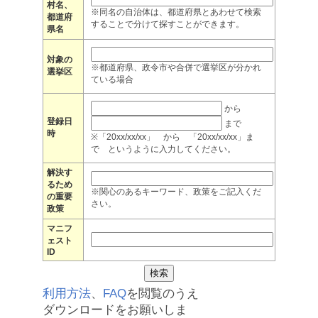
村名、
※同名の自治体は、都道府県とあわせて検索
都道府
することで分けて探すことができます。
県名
対象の
※都道府県、政令市や合併で選挙区が分かれ
選挙区
ている場合
から
登録日
まで
時
※「20xx/xx/xx」 から 「20xx/xx/xx」ま
で というように入力してください。
解決す
るため
※関心のあるキーワード、政策をご記入くだ
の重要
さい。
政策
マニフ
ェスト
ID
利用方法
、
FAQ
を閲覧のうえ
ダウンロードをお願いしま