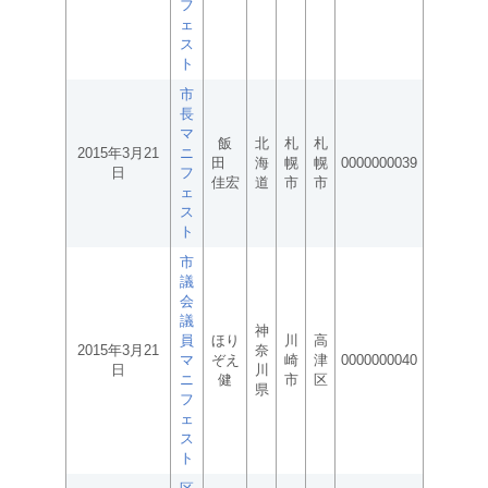
フ
ェ
ス
ト
市
長
マ
飯
北
札
札
2015年3月21
ニ
田
海
幌
幌
0000000039
日
フ
佳宏
道
市
市
ェ
ス
ト
市
議
会
議
神
員
ほり
川
高
2015年3月21
奈
マ
ぞえ
崎
津
0000000040
日
川
ニ
健
市
区
県
フ
ェ
ス
ト