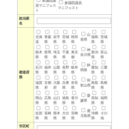
衆議院議
参議院議員
員マニフェス
マニフェスト
ト
政治家
名
山
北海
青森
岩手
宮城
秋田
福島
茨城
形県
道
県
県
県
県
県
県
神
栃木
群馬
埼玉
千葉
東京
新潟
富山
奈川県
県
県
県
県
都
県
県
静
石川
福井
山梨
長野
岐阜
愛知
三重
岡県
都道府
県
県
県
県
県
県
県
県
和
滋賀
京都
大阪
兵庫
奈良
鳥取
島根
歌山県
県
府
府
県
県
県
県
愛
岡山
広島
山口
徳島
香川
高知
福岡
媛県
県
県
県
県
県
県
県
鹿
佐賀
長崎
熊本
大分
宮崎
沖縄
その
児島県
県
県
県
県
県
県
他
市区町