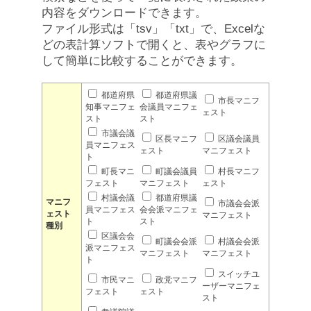
内容をダウンロードできます。
ファイル形式は「tsv」「txt」で、Excelな
どの表計算ソフトで開くと、表やグラフに
して簡単に比較することができます。
都道府県
都道府県議
市長マニフ
知事マニフェ
会議員マニフェ
ェスト
スト
スト
市議会議
区長マニフ
区議会議員
員マニフェス
ェスト
マニフェスト
ト
町長マニ
町議会議員
村長マニフ
フェスト
マニフェスト
ェスト
村議会議
都道府県議
マニフ
市議会会派
員マニフェス
会会派マニフェ
ェスト
マニフェスト
ト
スト
種別
区議会会
町議会会派
村議会会派
派マニフェス
マニフェスト
マニフェスト
ト
スイッチユ
市民マニ
政党マニフ
ーザーマニフェ
フェスト
ェスト
スト