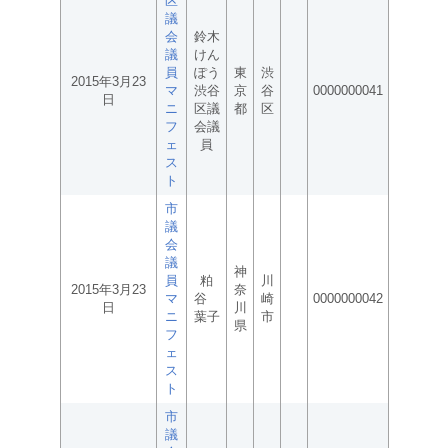
区
議
会
鈴木
議
けん
員
ぽう
東
渋
2015年3月23
マ
渋谷
京
谷
0000000041
日
ニ
区議
都
区
フ
会議
ェ
員
ス
ト
市
議
会
議
神
員
粕
川
2015年3月23
奈
マ
谷
崎
0000000042
日
川
ニ
葉子
市
県
フ
ェ
ス
ト
市
議